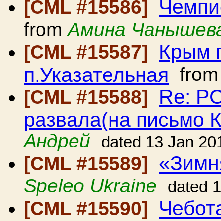
Чемпи
[CML #15586]
from
Амина Чанышев
Крым г
[CML #15587]
п.Указательная
fro
Re: Р
[CML #15588]
развала(на письмо 
Андрей
dated 13 Jan 20
«Зимн
[CML #15589]
Speleo Ukraine
dated 
Чебот
[CML #15590]