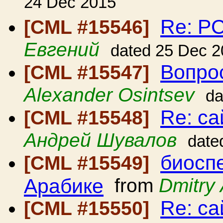
24 Dec 2015
Re: Р
[CML #15546]
Евгений
dated 25 Dec 
Вопро
[CML #15547]
Alexander Osintsev
da
Re: с
[CML #15548]
Андрей Шувалов
date
биосп
[CML #15549]
Арабике
from
Dmitry 
Re: с
[CML #15550]