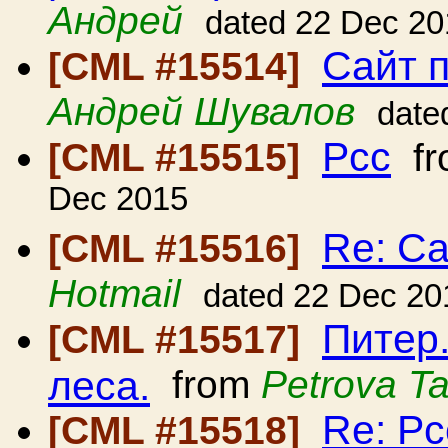
Андрей
dated 22 Dec 20
Сайт 
[CML #15514]
Андрей Шувалов
date
Рсс
[CML #15515]
fr
Dec 2015
Re: С
[CML #15516]
Hotmail
dated 22 Dec 20
Питер
[CML #15517]
леса.
from
Petrova T
Re: Рс
[CML #15518]