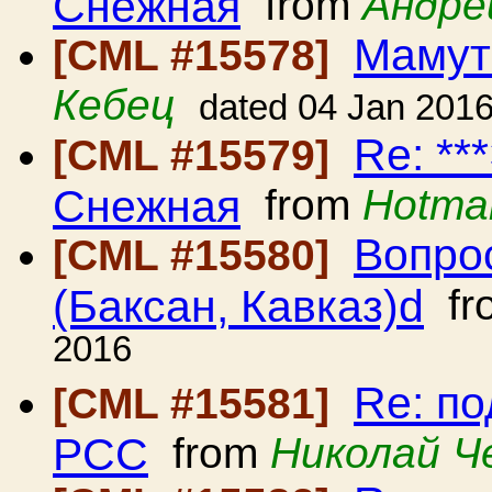
Снежная
from
Андре
Мамут
[CML #15578]
Кебец
dated 04 Jan 201
Re: **
[CML #15579]
Снежная
from
Hotmai
Вопро
[CML #15580]
(Баксан, Кавказ)d
fr
2016
Re: по
[CML #15581]
РСС
from
Николай Ч