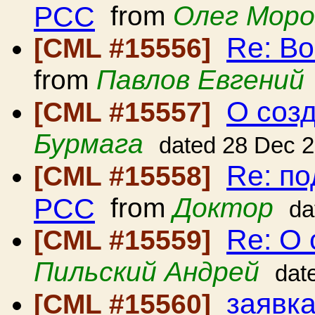
РСС
from
Олег Моро
Re: В
[CML #15556]
from
Павлов Евгений
О соз
[CML #15557]
Бурмага
dated 28 Dec 
Re: по
[CML #15558]
РСС
from
Доктор
da
Re: О
[CML #15559]
Пильский Андрей
dat
заявк
[CML #15560]