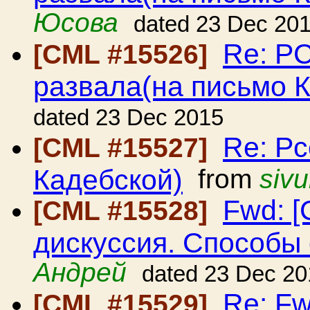
Юсова
dated 23 Dec 20
Re: Р
[CML #15526]
развала(на письмо 
dated 23 Dec 2015
Re: Рс
[CML #15527]
Кадебской)
from
sivu
Fwd: [
[CML #15528]
дискуссия. Способы
Андрей
dated 23 Dec 20
Re: Fw
[CML #15529]