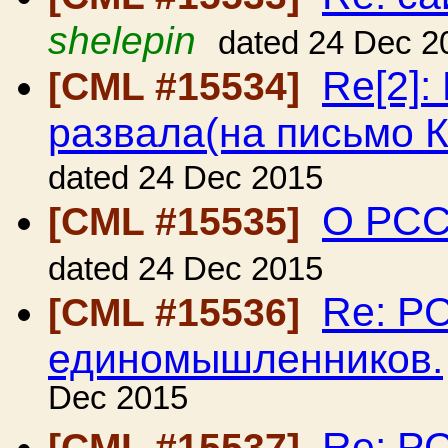
shelepin
dated 24 Dec 2
Re[2]:
[CML #15534]
развала(на письмо 
dated 24 Dec 2015
О РСС
[CML #15535]
dated 24 Dec 2015
Re: Р
[CML #15536]
единомышленников.
Dec 2015
Re: Р
[CML #15537]