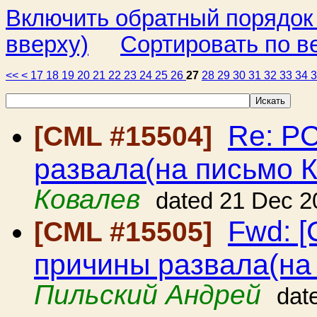
Включить обратный порядок
вверху)
Сортировать по в
<<
<
17
18
19
20
21
22
23
24
25
26
27
28
29
30
31
32
33
34
Re: Р
[CML #15504]
развала(на письмо 
Ковалев
dated 21 Dec 2
Fwd: 
[CML #15505]
причины развала(на
Пильский Андрей
dat