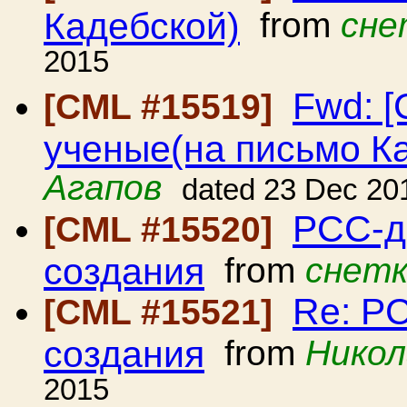
Кадебской)
from
сне
2015
Fwd: [
[CML #15519]
ученые(на письмо К
Агапов
dated 23 Dec 20
РСС-д
[CML #15520]
создания
from
снетк
Re: Р
[CML #15521]
создания
from
Никол
2015