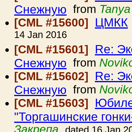
Снежную
from
Tanya
ЦМКК
[CML #15600]
14 Jan 2016
Re: Э
[CML #15601]
Снежную
from
Noviko
Re: Э
[CML #15602]
Снежную
from
Noviko
Юбиле
[CML #15603]
"Торгашинские гонки
Закрепа
dated 16 Jan 2