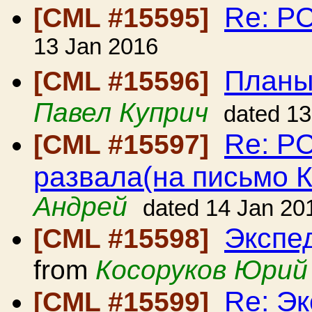
Re: Р
[CML #15595]
13 Jan 2016
Планы
[CML #15596]
Павел Куприч
dated 13
Re: Р
[CML #15597]
развала(на письмо 
Андрей
dated 14 Jan 20
Экспе
[CML #15598]
from
Косоруков Юрий
Re: Э
[CML #15599]