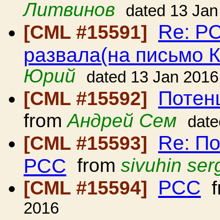
Литвинов
dated 13 Jan
Re: Р
[CML #15591]
развала(на письмо 
Юрий
dated 13 Jan 2016
Потен
[CML #15592]
from
Андрей Сем
date
Re: П
[CML #15593]
РСС
from
sivuhin ser
РСС
[CML #15594]
f
2016