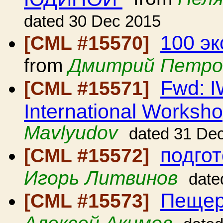
dated 30 Dec 2015
100 э
[CML #15570]
from
Дмитрий Петро
Fwd: IW
[CML #15571]
International Worksh
Mavlyudov
dated 31 De
подгот
[CML #15572]
Игорь Литвинов
date
Пещер
[CML #15573]