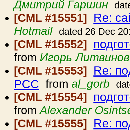
Дмитрий Гаршин
dat
Re: с
[CML #15551]
Hotmail
dated 26 Dec 20
подго
[CML #15552]
from
Игорь Литвинов
Re: по
[CML #15553]
РСС
from
al_gorb
da
подго
[CML #15554]
from
Alexander Osints
Re: по
[CML #15555]