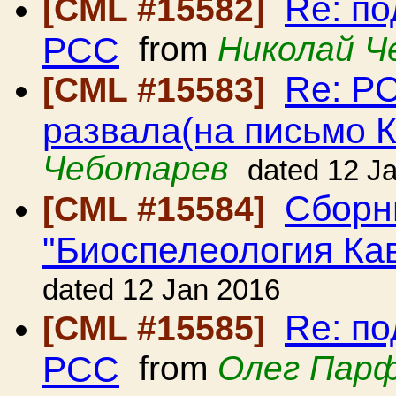
Re: по
[CML #15582]
РСС
from
Николай Ч
Re: Р
[CML #15583]
развала(на письмо 
Чеботарев
dated 12 J
Сборн
[CML #15584]
"Биоспелеология Ка
dated 12 Jan 2016
Re: по
[CML #15585]
РСС
from
Олег Пар