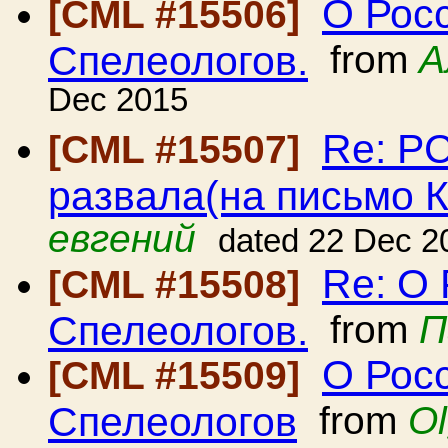
О Рос
[CML #15506]
Спелеологов.
from
А
Dec 2015
Re: Р
[CML #15507]
развала(на письмо 
евгений
dated 22 Dec 2
Re: О
[CML #15508]
Спелеологов.
from
П
О Рос
[CML #15509]
Спелеологов
from
Ol