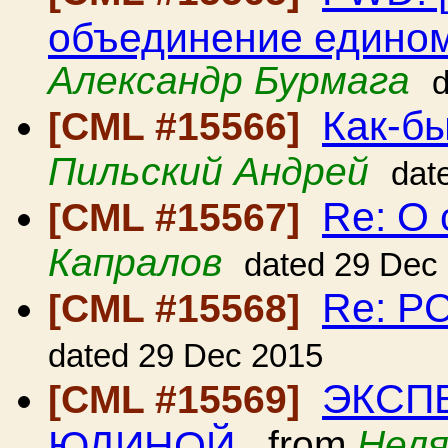
объединение едино
Александр Бурмага
Как-бы
[CML #15566]
Пильский Андрей
dat
Re: О
[CML #15567]
Капралов
dated 29 Dec
Re: Р
[CML #15568]
dated 29 Dec 2015
ЭКСП
[CML #15569]
ЮДИНОЙ
from
Неля