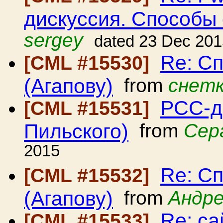
дискуссия. Способы
sergey
dated 23 Dec 201
Re: С
[CML #15530]
(Агапову)
from
снетк
РСС-д
[CML #15531]
Пильского)
from
Сер
2015
Re: С
[CML #15532]
(Агапову)
from
Андре
Re: с
[CML #15533]