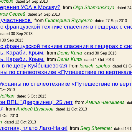
усских
dated 24 Sep 2013
верения УСА в Москву?
from
Olga Shamanskaya
dated 24
мов Сергей
dated 24 Sep 2013
 участников
from
Екатерина Яцуценко
dated 27 Sep 2013
по французской технике спасения в пещерах с с
dated 30 Sep 2013
d 30 Sep 2013
по французской технике спасения в пещерах с с
ь. Караби. Крым.
from
Denis Kurta
dated 30 Sep 2013
ь. Караби. Крым.
from
Denis Kurta
dated 1 Oct 2013
и в пещеру Куйбышевская
from
fomich_speleo
dated 01 O
ны по спелеотехнике «Путешествие по вертикали»
Украины по спелеотехнике «Путешествие по верти
 Oct 2013
Velikan
dated 5 Oct 2013
ри ВПЦ "Дзержинец" 25 лет
from
Амина Чанышева
da
ая
from
Андрей Шувалов
dated 11 Oct 2013
1 Oct 2013
n
dated 12 Oct 2013
ютная, плато Лаго-Наки!
from
Serg Sheremet
dated 14 