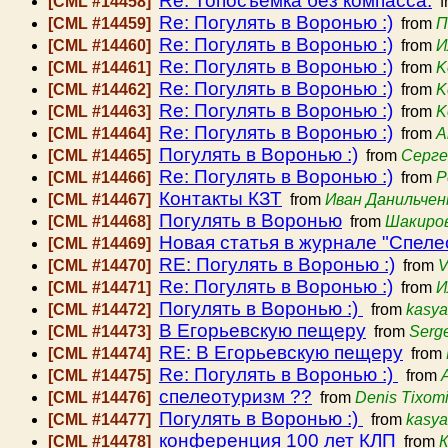
Re: Топосъёмка без компасса.
[CML #14458]
f
Re: Погулять в Воронью :)
[CML #14459]
from
П
Re: Погулять в Воронью :)
[CML #14460]
from
И
Re: Погулять в Воронью :)
[CML #14461]
from
K
Re: Погулять в Воронью :)
[CML #14462]
from
K
Re: Погулять в Воронью :)
[CML #14463]
from
K
Re: Погулять в Воронью :)
[CML #14464]
from
A
Погулять в Воронью :)
[CML #14465]
from
Серге
Re: Погулять в Воронью :)
[CML #14466]
from
P
Контакты КЗТ
[CML #14467]
from
Иван Данильчен
Погулять в Воронью
[CML #14468]
from
Шакиров
Новая статья в журнале "Спеле
[CML #14469]
RE: Погулять в Воронью :)
[CML #14470]
from
V
Re: Погулять в Воронью :)
[CML #14471]
from
И
Погулять в Воронью :)
[CML #14472]
from
kasya
В Егорьевскую пещеру
[CML #14473]
from
Serg
RE: В Егорьевскую пещеру
[CML #14474]
from
Re: Погулять в Воронью :)
[CML #14475]
from
спелеотуризм ??
[CML #14476]
from
Denis Tixomi
Погулять в Воронью :)
[CML #14477]
from
kasya
конференция 100 лет КЛП
[CML #14478]
from
К