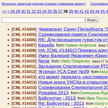
Включить обратный порядок (свежие сообщения вверху)
Сортироват
<<
<
28
29
30
31
32
33
34
35
36
37
38
39
40
41
42
43
44
45
Чемпионат Санкт-Петербурга "
[CML #14404]
Соревнования памяти Снигире
[CML #14405]
RE: Для посещения туристов от
[CML #14406]
Караби
[CML #14407]
from
Герман Андросов
dated 
HA: [CML #14401] Перевод доку
[CML #14408]
Умер Валерий Яковлевич Юдин
[CML #14409]
None
[CML #14410]
from
Vitaliy Ostapenko
dated 17 S
Заседание Спелеокомиссии РГО 
[CML #14411]
Журнал УСА Свет №39
[CML #14412]
from
kasy
кто может передать удостовер
[CML #14413]
Новые книги УИСКа в открытом
[CML #14414]
Соревнования Спелеопагоня-2
[CML #14415]
Рожайка 2013
[CML #14416]
from
Екатерина Яцу
Бойсунтау - 2013
[CML #14417]
from
Иван Русск
Re: Бойсунтау - 2013
[CML #14418]
from
Vasily 