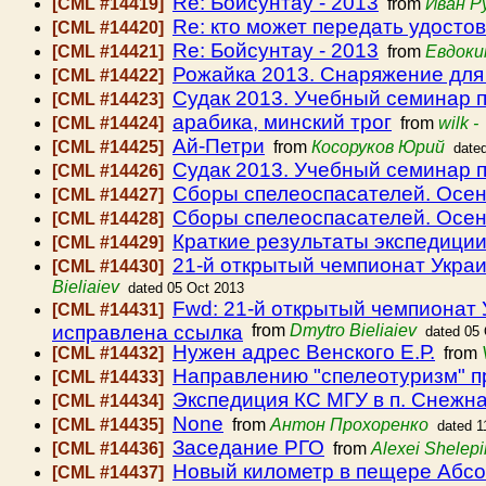
Re: Бойсунтау - 2013
[CML #14419]
from
Иван Р
Re: кто может передать удосто
[CML #14420]
Re: Бойсунтау - 2013
[CML #14421]
from
Евдоки
Рожайка 2013. Снаряжение для
[CML #14422]
Судак 2013. Учебный семинар 
[CML #14423]
арабика, минский трог
[CML #14424]
from
wilk -
Ай-Петри
[CML #14425]
from
Косоруков Юрий
date
Судак 2013. Учебный семинар 
[CML #14426]
Сборы спелеоспасателей. Осен
[CML #14427]
Сборы спелеоспасателей. Осен
[CML #14428]
Краткие результаты экспедици
[CML #14429]
21-й открытый чемпионат Украи
[CML #14430]
Bieliaiev
dated 05 Oct 2013
Fwd: 21-й открытый чемпионат 
[CML #14431]
исправлена ссылка
from
Dmytro Bieliaiev
dated 05
Нужен адрес Венского Е.Р.
[CML #14432]
from
Направлению "спелеотуризм" п
[CML #14433]
Экспедиция КС МГУ в п. Снежн
[CML #14434]
None
[CML #14435]
from
Антон Прохоренко
dated 1
Заседание РГО
[CML #14436]
from
Alexei Shelepi
Новый километр в пещере Абсол
[CML #14437]