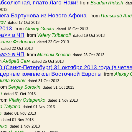
бсолютная, плато Лаго-Наки!
from
Bogdan Ridush
dat
2013
ега Бартунова из Нового Афона
from
Пильский Анд
kov
dated 17 Oct 2013
 2013
from
Alexey Gunko
dated 18 Oct 2013
ра>> в ЧП
from
Valery Tsibanoff
dated 19 Oct 2013
алья Федорова
dated 22 Oct 2013
dated 22 Oct 2013
ра>> в ЧП
from
Максим Козлов
dated 23 Oct 2013
m
Андрей Сем
dated 25 Oct 2013
Санкт-Петербург) 31 октября 2013 года (в четвер
щерные комплексы Восточной Европы
from
Alexey 
ikita Kozlov
dated 31 Oct 2013
rom
Sergey Sorokin
dated 31 Oct 2013
ч
dated 31 Oct 2013
rom
Vitaliy Ostapenko
dated 1 Nov 2013
a Tatyana
dated 01 Nov 2013
о
dated 01 Nov 2013
dated 01 Nov 2013
нко
dated 1 Nov 2013