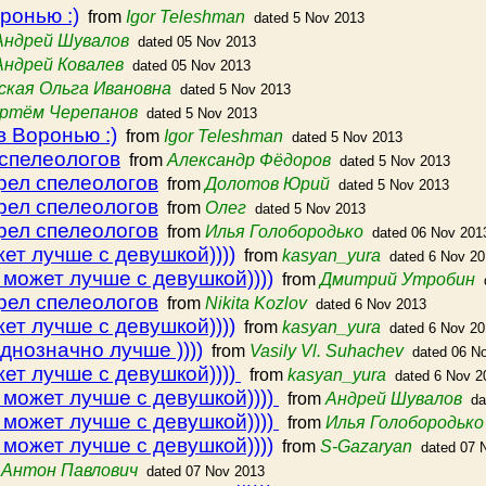
ронью :)
from
Igor Teleshman
dated 5 Nov 2013
Андрей Шувалов
dated 05 Nov 2013
Андрей Ковалев
dated 05 Nov 2013
ская Ольга Ивановна
dated 5 Nov 2013
ртём Черепанов
dated 5 Nov 2013
в Воронью :)
from
Igor Teleshman
dated 5 Nov 2013
 спелеологов
from
Александр Фёдоров
dated 5 Nov 2013
рел спелеологов
from
Долотов Юрий
dated 5 Nov 2013
рел спелеологов
from
Олег
dated 5 Nov 2013
рел спелеологов
from
Илья Голобородько
dated 06 Nov 201
ет лучше с девушкой))))
from
kasyan_yura
dated 6 Nov 2
 может лучше с девушкой))))
from
Дмитрий Утробин
рел спелеологов
from
Nikita Kozlov
dated 6 Nov 2013
ет лучше с девушкой))))
from
kasyan_yura
dated 6 Nov 2
днозначно лучше ))))
from
Vasily Vl. Suhachev
dated 06 N
ет лучше с девушкой))))
from
kasyan_yura
dated 6 Nov 2
 может лучше с девушкой))))
from
Андрей Шувалов
da
 может лучше с девушкой))))
from
Илья Голобородько
 может лучше с девушкой))))
from
S-Gazaryan
dated 07 
m
Антон Павлович
dated 07 Nov 2013