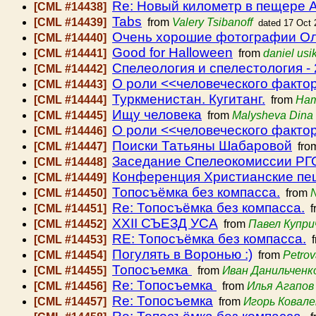
Re: Новый километр в пещере А
[CML #14438]
Tabs
[CML #14439]
from
Valery Tsibanoff
dated 17 Oct 
Очень хорошие фотографии Ол
[CML #14440]
Good for Halloween
[CML #14441]
from
daniel usi
Спелеология и спелестология -
[CML #14442]
О роли <<человеческого факто
[CML #14443]
Туркменистан. Кугитанг.
[CML #14444]
from
Нат
Ищу человека
[CML #14445]
from
Malysheva Dina
О роли <<человеческого факто
[CML #14446]
Поиски Татьяны Шабаровой
[CML #14447]
fro
Заседание Спелеокомиссии РГО (
[CML #14448]
Конференция Христианские пе
[CML #14449]
Топосъёмка без компасса.
[CML #14450]
from
N
Re: Топосъёмка без компасса.
[CML #14451]
f
ХХІІ СЪЕЗД УСА
[CML #14452]
from
Павел Купри
RE: Топосъёмка без компасса.
[CML #14453]
f
Погулять в Воронью :)
[CML #14454]
from
Petrov
Топосъемка
[CML #14455]
from
Иван Данильченк
Re: Топосъемка
[CML #14456]
from
Илья Агапов
Re: Топосъемка
[CML #14457]
from
Игорь Ковале