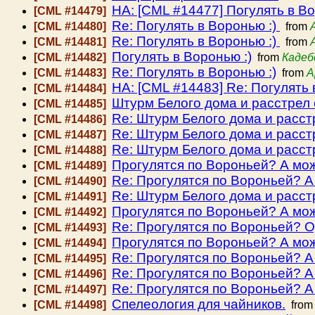
HA: [CML #14477] Погулять в Во
[CML #14479]
Re: Погулять в Воронью :)
[CML #14480]
from
Re: Погулять в Воронью :)
[CML #14481]
from
Погулять в Воронью :)
[CML #14482]
from
Кадеб
Re: Погулять в Воронью :)
[CML #14483]
from
А
HA: [CML #14483] Re: Погулять 
[CML #14484]
Штурм Белого дома и расстрел
[CML #14485]
Re: Штурм Белого дома и расст
[CML #14486]
Re: Штурм Белого дома и расст
[CML #14487]
Re: Штурм Белого дома и расст
[CML #14488]
Прогулятся по Вороньей? А мож
[CML #14489]
Re: Прогулятся по Вороньей? А
[CML #14490]
Re: Штурм Белого дома и расст
[CML #14491]
Прогулятся по Вороньей? А мож
[CML #14492]
Re: Прогулятся по Вороньей? О
[CML #14493]
Прогулятся по Вороньей? А мож
[CML #14494]
Re: Прогулятся по Вороньей? А
[CML #14495]
Re: Прогулятся по Вороньей? А
[CML #14496]
Re: Прогулятся по Вороньей? А
[CML #14497]
Спелеология для чайников.
[CML #14498]
fro