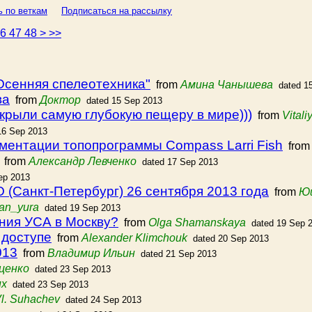
ь по веткам
Подписаться на рассылку
46
47
48
>
>>
Осенняя спелеотехника"
from
Амина Чанышева
dated 1
ва
from
Доктор
dated 15 Sep 2013
крыли самую глубокую пещеру в мире)))
from
Vital
16 Sep 2013
ментации топопрограммы Compass Larri Fish
fro
from
Александр Левченко
dated 17 Sep 2013
ep 2013
(Санкт-Петербург) 26 сентября 2013 года
from
Ю
an_yura
dated 19 Sep 2013
ения УСА в Москву?
from
Olga Shamanskaya
dated 19 Sep 
 доступе
from
Alexander Klimchouk
dated 20 Sep 2013
013
from
Владимир Ильин
dated 21 Sep 2013
ценко
dated 23 Sep 2013
их
dated 23 Sep 2013
Vl. Suhachev
dated 24 Sep 2013