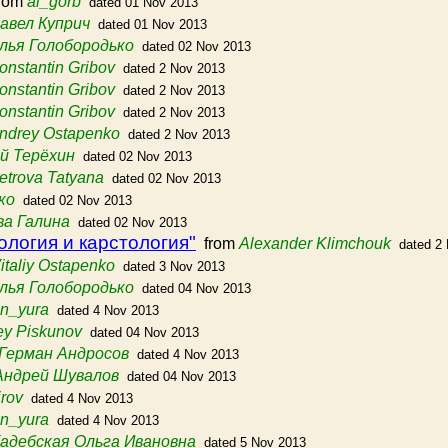
rom
al_gorb
dated 01 Nov 2013
авел Куприч
dated 01 Nov 2013
лья Голобородько
dated 02 Nov 2013
onstantin Gribov
dated 2 Nov 2013
onstantin Gribov
dated 2 Nov 2013
onstantin Gribov
dated 2 Nov 2013
ndrey Ostapenko
dated 2 Nov 2013
й Терёхин
dated 02 Nov 2013
etrova Tatyana
dated 02 Nov 2013
ко
dated 02 Nov 2013
а Галина
dated 02 Nov 2013
ология и карстология"
from
Alexander Klimchouk
dated 2
italiy Ostapenko
dated 3 Nov 2013
лья Голобородько
dated 04 Nov 2013
n_yura
dated 4 Nov 2013
ey Piskunov
dated 04 Nov 2013
Герман Андросов
dated 4 Nov 2013
Андрей Шувалов
dated 04 Nov 2013
rov
dated 4 Nov 2013
n_yura
dated 4 Nov 2013
адебская Ольга Ивановна
dated 5 Nov 2013