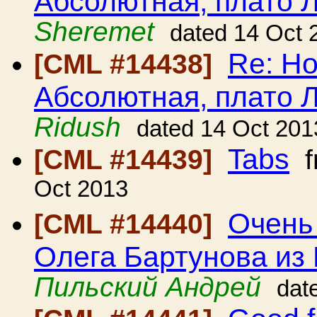
Абсолютная, плато Л
Sheremet
dated 14 Oct 
Re: Н
[CML #14438]
Абсолютная, плато Л
Ridush
dated 14 Oct 201
Tabs
[CML #14439]
f
Oct 2013
Очень
[CML #14440]
Олега Бартунова из
Пильский Андрей
dat