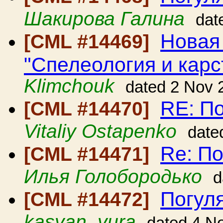
Шакирова Галина
dat
Новая
[CML #14469]
"Спелеология и карс
Klimchouk
dated 2 Nov 
RE: По
[CML #14470]
Vitaliy Ostapenko
date
Re: По
[CML #14471]
Илья Голобородько
d
Погуля
[CML #14472]
kasyan_yura