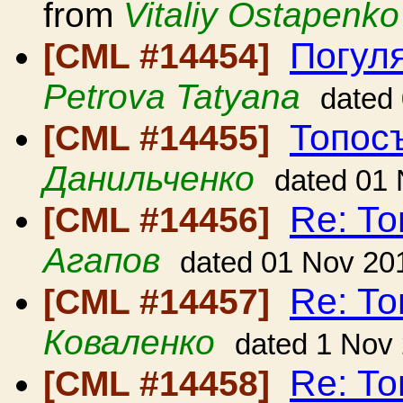
from
Vitaliy Ostapenko
Погуля
[CML #14454]
Petrova Tatyana
dated
Топос
[CML #14455]
Данильченко
dated 01
Re: Т
[CML #14456]
Агапов
dated 01 Nov 20
Re: Т
[CML #14457]
Коваленко
dated 1 Nov
Re: То
[CML #14458]