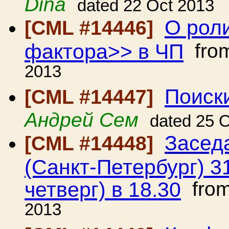
Dina
dated 22 Oct 2013
О рол
[CML #14446]
фактора>> в ЧП
fro
2013
Поиск
[CML #14447]
Андрей Сем
dated 25 
Засед
[CML #14448]
(Санкт-Петербург) 31
четверг) в 18.30
fro
2013