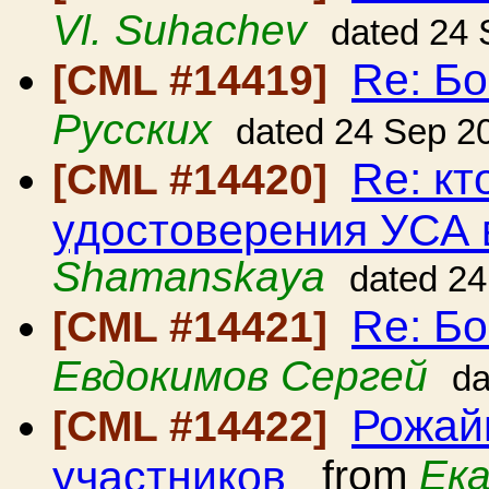
Vl. Suhachev
dated 24
Re: Бо
[CML #14419]
Русских
dated 24 Sep 2
Re: кт
[CML #14420]
удостоверения УСА 
Shamanskaya
dated 2
Re: Бо
[CML #14421]
Евдокимов Сергей
da
Рожай
[CML #14422]
участников
from
Ек