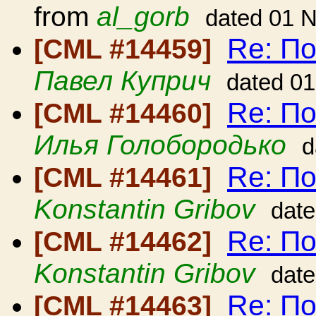
from
al_gorb
dated 01 
Re: По
[CML #14459]
Павел Куприч
dated 0
Re: По
[CML #14460]
Илья Голобородько
d
Re: По
[CML #14461]
Konstantin Gribov
dat
Re: По
[CML #14462]
Konstantin Gribov
dat
Re: По
[CML #14463]