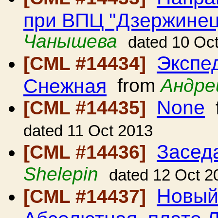
при ВПЦ "Дзержинец
Чанышева
dated 10 Oc
Экспед
[CML #14434]
Снежная
from
Андре
None
[CML #14435]
dated 11 Oct 2013
Засед
[CML #14436]
Shelepin
dated 12 Oct 2
Новый
[CML #14437]