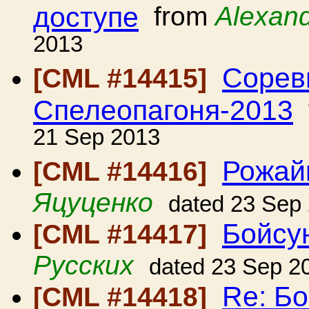
доступе
from
Alexan
2013
Сорев
[CML #14415]
Спелеопагоня-2013
21 Sep 2013
Рожай
[CML #14416]
Яцуценко
dated 23 Sep
Бойсун
[CML #14417]
Русских
dated 23 Sep 2
Re: Бо
[CML #14418]