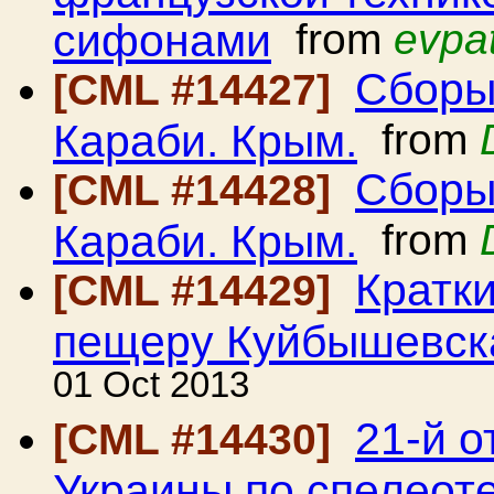
сифонами
from
evpa
Сборы
[CML #14427]
Караби. Крым.
from
Сборы
[CML #14428]
Караби. Крым.
from
Кратки
[CML #14429]
пещеру Куйбышевск
01 Oct 2013
21-й 
[CML #14430]
Украины по спелеот