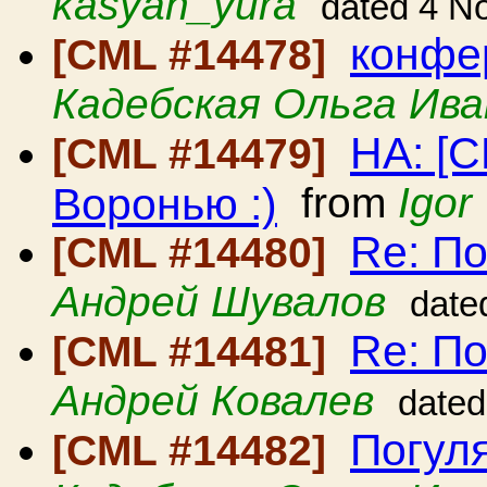
kasyan_yura
dated 4 N
конфе
[CML #14478]
Кадебская Ольга Ива
HA: [C
[CML #14479]
Воронью :)
from
Igor
Re: По
[CML #14480]
Андрей Шувалов
date
Re: По
[CML #14481]
Андрей Ковалев
dated
Погуля
[CML #14482]