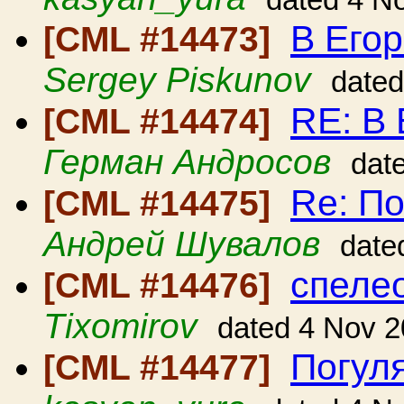
dated 4 N
В Его
[CML #14473]
Sergey Piskunov
dated
RE: В
[CML #14474]
Герман Андросов
dat
Re: По
[CML #14475]
Андрей Шувалов
date
спеле
[CML #14476]
Tixomirov
dated 4 Nov 
Погуля
[CML #14477]