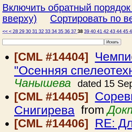
Включить обратный порядок
вверху)
Сортировать по в
<<
<
28
29
30
31
32
33
34
35
36
37
38
39
40
41
42
43
44
45
Чемпи
[CML #14404]
"Осенняя спелеотех
Чанышева
dated 15 Se
Сорев
[CML #14405]
Снигирева
from
Док
RE: Д
[CML #14406]