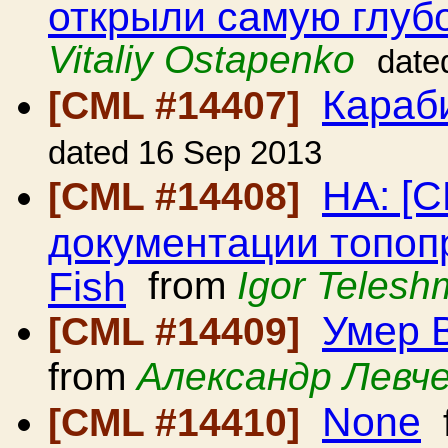
открыли самую глубо
Vitaliy Ostapenko
date
Караб
[CML #14407]
dated 16 Sep 2013
HA: [
[CML #14408]
документации топоп
Fish
from
Igor Teles
Умер 
[CML #14409]
from
Александр Левч
None
[CML #14410]