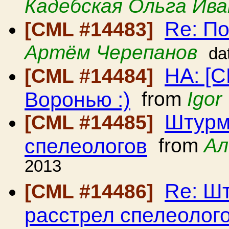
Кадебская Ольга Ива
Re: По
[CML #14483]
Артём Черепанов
da
HA: [C
[CML #14484]
Воронью :)
from
Igor
Штурм
[CML #14485]
спелеологов
from
Ал
2013
Re: Ш
[CML #14486]
расстрел спелеолог