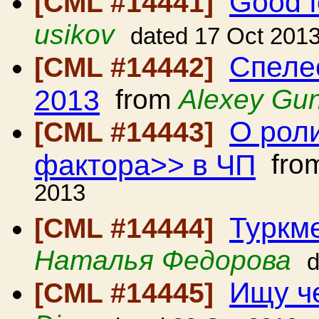
Good f
[CML #14441]
usikov
dated 17 Oct 201
Спелео
[CML #14442]
2013
from
Alexey Gu
О рол
[CML #14443]
фактора>> в ЧП
fro
2013
Туркме
[CML #14444]
Наталья Федорова
d
Ищу ч
[CML #14445]