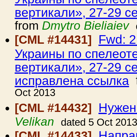
вертикали», 27-29 се
from
Dmytro Bieliaiev
Fwd: 
[CML #14431]
Украины по спелеот
вертикали», 27-29 се
исправлена ссылка
Oct 2013
Нужен 
[CML #14432]
Velikan
dated 5 Oct 201
Напра
[CML #14433]