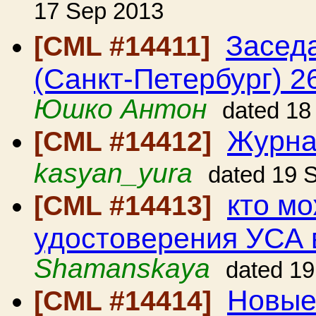
17 Sep 2013
Засед
[CML #14411]
(Санкт-Петербург) 2
Юшко Антон
dated 18
Журна
[CML #14412]
kasyan_yura
dated 19 
кто мо
[CML #14413]
удостоверения УСА 
Shamanskaya
dated 1
Новые
[CML #14414]