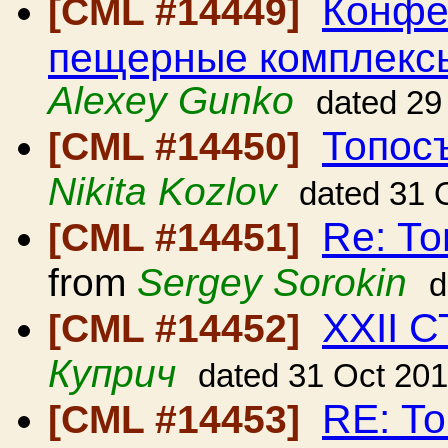
Конфе
[CML #14449]
пещерные комплекс
Alexey Gunko
dated 29
Топос
[CML #14450]
Nikita Kozlov
dated 31 
Re: То
[CML #14451]
from
Sergey Sorokin
d
ХХІІ 
[CML #14452]
Куприч
dated 31 Oct 20
RE: То
[CML #14453]