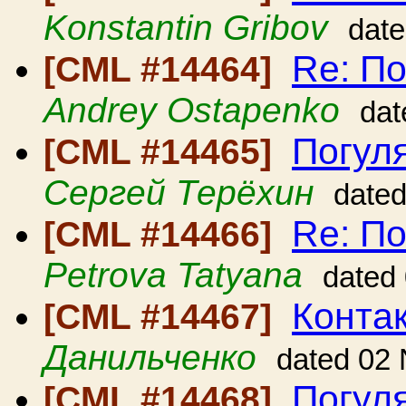
Konstantin Gribov
dat
Re: По
[CML #14464]
Andrey Ostapenko
dat
Погуля
[CML #14465]
Сергей Терёхин
date
Re: По
[CML #14466]
Petrova Tatyana
dated
Конта
[CML #14467]
Данильченко
dated 02
Погул
[CML #14468]