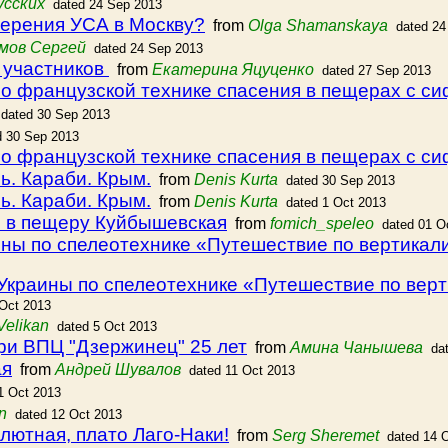
усских
dated 24 Sep 2013
верения УСА в Москву?
from
Olga Shamanskaya
dated 24
мов Сергей
dated 24 Sep 2013
 участников
from
Екатерина Яцуценко
dated 27 Sep 2013
по французской технике спасения в пещерах с с
dated 30 Sep 2013
d 30 Sep 2013
по французской технике спасения в пещерах с с
ь. Караби. Крым.
from
Denis Kurta
dated 30 Sep 2013
ь. Караби. Крым.
from
Denis Kurta
dated 1 Oct 2013
и в пещеру Куйбышевская
from
fomich_speleo
dated 01 O
ны по спелеотехнике «Путешествие по вертикали»
Украины по спелеотехнике «Путешествие по верти
 Oct 2013
Velikan
dated 5 Oct 2013
ри ВПЦ "Дзержинец" 25 лет
from
Амина Чанышева
da
ая
from
Андрей Шувалов
dated 11 Oct 2013
1 Oct 2013
n
dated 12 Oct 2013
ютная, плато Лаго-Наки!
from
Serg Sheremet
dated 14 