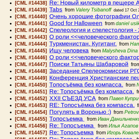
Re: Новый километр в пещере А
[CML #14438]
Tabs
[CML #14439]
from
Valery Tsibanoff
dated 17 Oct 
Очень хорошие фотографии Ол
[CML #14440]
Good for Halloween
[CML #14441]
from
daniel usi
Спелеология и спелестология -
[CML #14442]
О роли <<человеческого факто
[CML #14443]
Туркменистан. Кугитанг.
[CML #14444]
from
Нат
Ищу человека
[CML #14445]
from
Malysheva Dina
О роли <<человеческого факто
[CML #14446]
Поиски Татьяны Шабаровой
[CML #14447]
fro
Заседание Спелеокомиссии РГО (
[CML #14448]
Конференция Христианские пе
[CML #14449]
Топосъёмка без компасса.
[CML #14450]
from
N
Re: Топосъёмка без компасса.
[CML #14451]
f
ХХІІ СЪЕЗД УСА
[CML #14452]
from
Павел Купри
RE: Топосъёмка без компасса.
[CML #14453]
f
Погулять в Воронью :)
[CML #14454]
from
Petrov
Топосъемка
[CML #14455]
from
Иван Данильченк
Re: Топосъемка
[CML #14456]
from
Илья Агапов
Re: Топосъемка
[CML #14457]
from
Игорь Ковале