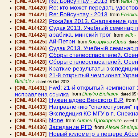
Re: Бойсунтау - 2013
[CML #14419]
from
Иван Р
Re: кто может передать удосто
[CML #14420]
Re: Бойсунтау - 2013
[CML #14421]
from
Евдоки
Рожайка 2013. Снаряжение для
[CML #14422]
Судак 2013. Учебный семинар 
[CML #14423]
арабика, минский трог
[CML #14424]
from
wilk -
Ай-Петри
[CML #14425]
from
Косоруков Юрий
date
Судак 2013. Учебный семинар 
[CML #14426]
Сборы спелеоспасателей. Осен
[CML #14427]
Сборы спелеоспасателей. Осен
[CML #14428]
Краткие результаты экспедици
[CML #14429]
21-й открытый чемпионат Украи
[CML #14430]
Bieliaiev
dated 05 Oct 2013
Fwd: 21-й открытый чемпионат 
[CML #14431]
исправлена ссылка
from
Dmytro Bieliaiev
dated 05
Нужен адрес Венского Е.Р.
[CML #14432]
from
Направлению "спелеотуризм" п
[CML #14433]
Экспедиция КС МГУ в п. Снежн
[CML #14434]
None
[CML #14435]
from
Антон Прохоренко
dated 1
Заседание РГО
[CML #14436]
from
Alexei Shelepi
Новый километр в пещере Абсол
[CML #14437]