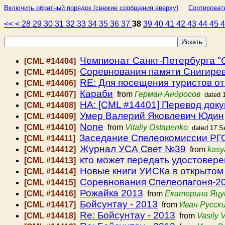
Включить обратный порядок (свежие сообщения вверху)
Сортироват
<<
<
28
29
30
31
32
33
34
35
36
37
38
39
40
41
42
43
44
45
Чемпионат Санкт-Петербурга "
[CML #14404]
Соревнования памяти Снигире
[CML #14405]
RE: Для посещения туристов от
[CML #14406]
Караби
[CML #14407]
from
Герман Андросов
dated 
HA: [CML #14401] Перевод доку
[CML #14408]
Умер Валерий Яковлевич Юдин
[CML #14409]
None
[CML #14410]
from
Vitaliy Ostapenko
dated 17 S
Заседание Спелеокомиссии РГО 
[CML #14411]
Журнал УСА Свет №39
[CML #14412]
from
kasy
кто может передать удостовер
[CML #14413]
Новые книги УИСКа в открытом
[CML #14414]
Соревнования Спелеопагоня-2
[CML #14415]
Рожайка 2013
[CML #14416]
from
Екатерина Яцу
Бойсунтау - 2013
[CML #14417]
from
Иван Русск
Re: Бойсунтау - 2013
[CML #14418]
from
Vasily 