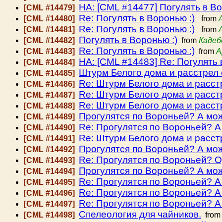
HA: [CML #14477] Погулять в Во
[CML #14479]
Re: Погулять в Воронью :)
[CML #14480]
from
Re: Погулять в Воронью :)
[CML #14481]
from
Погулять в Воронью :)
[CML #14482]
from
Кадеб
Re: Погулять в Воронью :)
[CML #14483]
from
А
HA: [CML #14483] Re: Погулять 
[CML #14484]
Штурм Белого дома и расстрел
[CML #14485]
Re: Штурм Белого дома и расст
[CML #14486]
Re: Штурм Белого дома и расст
[CML #14487]
Re: Штурм Белого дома и расст
[CML #14488]
Прогулятся по Вороньей? А мож
[CML #14489]
Re: Прогулятся по Вороньей? А
[CML #14490]
Re: Штурм Белого дома и расст
[CML #14491]
Прогулятся по Вороньей? А мож
[CML #14492]
Re: Прогулятся по Вороньей? О
[CML #14493]
Прогулятся по Вороньей? А мож
[CML #14494]
Re: Прогулятся по Вороньей? А
[CML #14495]
Re: Прогулятся по Вороньей? А
[CML #14496]
Re: Прогулятся по Вороньей? А
[CML #14497]
Спелеология для чайников.
[CML #14498]
fro