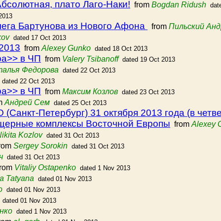
бсолютная, плато Лаго-Наки!
from
Bogdan Ridush
dat
2013
ега Бартунова из Нового Афона
from
Пильский Анд
kov
dated 17 Oct 2013
 2013
from
Alexey Gunko
dated 18 Oct 2013
ра>> в ЧП
from
Valery Tsibanoff
dated 19 Oct 2013
алья Федорова
dated 22 Oct 2013
dated 22 Oct 2013
ра>> в ЧП
from
Максим Козлов
dated 23 Oct 2013
m
Андрей Сем
dated 25 Oct 2013
Санкт-Петербург) 31 октября 2013 года (в четвер
щерные комплексы Восточной Европы
from
Alexey 
ikita Kozlov
dated 31 Oct 2013
rom
Sergey Sorokin
dated 31 Oct 2013
ч
dated 31 Oct 2013
rom
Vitaliy Ostapenko
dated 1 Nov 2013
a Tatyana
dated 01 Nov 2013
о
dated 01 Nov 2013
dated 01 Nov 2013
нко
dated 1 Nov 2013