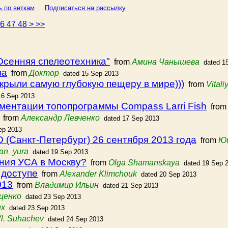
ь по веткам
Подписаться на рассылку
46
47
48
>
>>
Осенняя спелеотехника"
from
Амина Чанышева
dated 1
ва
from
Доктор
dated 15 Sep 2013
крыли самую глубокую пещеру в мире)))
from
Vital
16 Sep 2013
ментации топопрограммы Compass Larri Fish
fro
from
Александр Левченко
dated 17 Sep 2013
ep 2013
(Санкт-Петербург) 26 сентября 2013 года
from
Ю
an_yura
dated 19 Sep 2013
ения УСА в Москву?
from
Olga Shamanskaya
dated 19 Sep 
 доступе
from
Alexander Klimchouk
dated 20 Sep 2013
013
from
Владимир Ильин
dated 21 Sep 2013
ценко
dated 23 Sep 2013
их
dated 23 Sep 2013
Vl. Suhachev
dated 24 Sep 2013