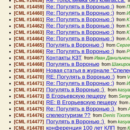
Re: Топосъёмка без компасса.
[CML #14458]
f
Re: Погулять в Воронью :)
[CML #14459]
from
П
Re: Погулять в Воронью :)
[CML #14460]
from
И
Re: Погулять в Воронью :)
[CML #14461]
from
K
Re: Погулять в Воронью :)
[CML #14462]
from
K
Re: Погулять в Воронью :)
[CML #14463]
from
K
Re: Погулять в Воронью :)
[CML #14464]
from
A
Погулять в Воронью :)
[CML #14465]
from
Серге
Re: Погулять в Воронью :)
[CML #14466]
from
P
Контакты КЗТ
[CML #14467]
from
Иван Данильчен
Погулять в Воронью
[CML #14468]
from
Шакиров
Новая статья в журнале "Спеле
[CML #14469]
RE: Погулять в Воронью :)
[CML #14470]
from
V
Re: Погулять в Воронью :)
[CML #14471]
from
И
Погулять в Воронью :)
[CML #14472]
from
kasya
В Егорьевскую пещеру
[CML #14473]
from
Serg
RE: В Егорьевскую пещеру
[CML #14474]
from
Re: Погулять в Воронью :)
[CML #14475]
from
спелеотуризм ??
[CML #14476]
from
Denis Tixomi
Погулять в Воронью :)
[CML #14477]
from
kasya
конференция 100 лет КЛП
[CML #14478]
from
К