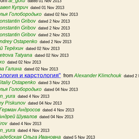
rom
al_gorb
dated 01 Nov 2013
авел Куприч
dated 01 Nov 2013
лья Голобородько
dated 02 Nov 2013
onstantin Gribov
dated 2 Nov 2013
onstantin Gribov
dated 2 Nov 2013
onstantin Gribov
dated 2 Nov 2013
ndrey Ostapenko
dated 2 Nov 2013
й Терёхин
dated 02 Nov 2013
etrova Tatyana
dated 02 Nov 2013
ко
dated 02 Nov 2013
а Галина
dated 02 Nov 2013
ология и карстология"
from
Alexander Klimchouk
dated 2
italiy Ostapenko
dated 3 Nov 2013
лья Голобородько
dated 04 Nov 2013
n_yura
dated 4 Nov 2013
ey Piskunov
dated 04 Nov 2013
Герман Андросов
dated 4 Nov 2013
Андрей Шувалов
dated 04 Nov 2013
rov
dated 4 Nov 2013
n_yura
dated 4 Nov 2013
адебская Ольга Ивановна
dated 5 Nov 2013