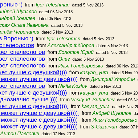
ронью :)
from
Igor Teleshman
dated 5 Nov 2013
Андрей Шувалов
dated 05 Nov 2013
Андрей Ковалев
dated 05 Nov 2013
ская Ольга Ивановна
dated 5 Nov 2013
ртём Черепанов
dated 5 Nov 2013
в Воронью :)
from
Igor Teleshman
dated 5 Nov 2013
 спелеологов
from
Александр Фёдоров
dated 5 Nov 2013
рел спелеологов
from
Долотов Юрий
dated 5 Nov 2013
рел спелеологов
from
Олег
dated 5 Nov 2013
рел спелеологов
from
Илья Голобородько
dated 06 Nov 201
ет лучше с девушкой))))
from
kasyan_yura
dated 6 Nov 2
 может лучше с девушкой))))
from
Дмитрий Утробин
рел спелеологов
from
Nikita Kozlov
dated 6 Nov 2013
ет лучше с девушкой))))
from
kasyan_yura
dated 6 Nov 2
днозначно лучше ))))
from
Vasily Vl. Suhachev
dated 06 N
ет лучше с девушкой))))
from
kasyan_yura
dated 6 Nov 2
 может лучше с девушкой))))
from
Андрей Шувалов
da
 может лучше с девушкой))))
from
Илья Голобородько
 может лучше с девушкой))))
from
S-Gazaryan
dated 07 
m
Антон Павлович
dated 07 Nov 2013