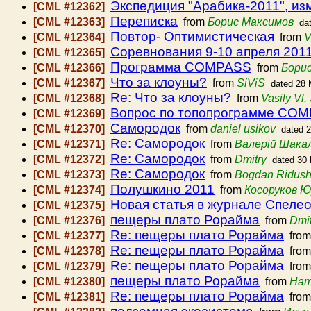
Экспедиция "Арабика-2011", из
[CML #12362]
Переписка
[CML #12363]
from
Борис Максимов
da
Повтор- Оптимистическая
[CML #12364]
from
V
Соревнования 9-10 апреля 2011
[CML #12365]
Программа COMPASS
[CML #12366]
from
Бори
Что за клоуны?
[CML #12367]
from
SiViS
dated 28 
Re: Что за клоуны?
[CML #12368]
from
Vasily Vl
Вопрос по топопрограмме CO
[CML #12369]
Самородок
[CML #12370]
from
daniel usikov
dated 
Re: Самородок
[CML #12371]
from
Валерій Шака
Re: Самородок
[CML #12372]
from
Dmitry
dated 30
Re: Самородок
[CML #12373]
from
Bogdan Ridus
Полушкино 2011
[CML #12374]
from
Косоруков 
Новая статья в журнале Спелео
[CML #12375]
пещеры плато Рорайма
[CML #12376]
from
Dmit
Re: пещеры плато Рорайма
[CML #12377]
fro
Re: пещеры плато Рорайма
[CML #12378]
fro
Re: пещеры плато Рорайма
[CML #12379]
fro
пещеры плато Рорайма
[CML #12380]
from
Нат
Re: пещеры плато Рорайма
[CML #12381]
fro