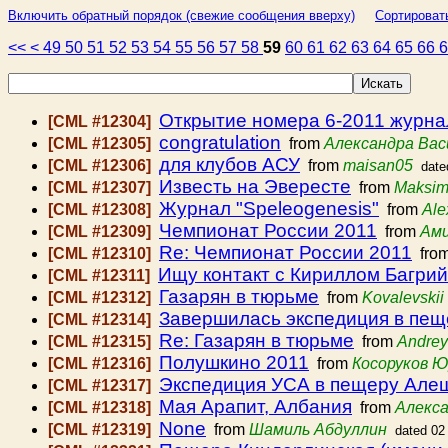
Включить обратный порядок (свежие сообщения вверху)
Сортироват
<<
<
49
50
51
52
53
54
55
56
57
58
59
60
61
62
63
64
65
66
Открытие номера 6-2011 журна
[CML #12304]
congratulation
[CML #12305]
from
Александра Вас
для клубов АСУ
[CML #12306]
from
maisan05
date
Известь на Эвересте
[CML #12307]
from
Maksim
Журнал "Speleogenesis"
[CML #12308]
from
Ale
Чемпионат России 2011
[CML #12309]
from
Ам
Re: Чемпионат России 2011
[CML #12310]
fro
Ищу контакт с Кириллом Багрий
[CML #12311]
Газарян в тюрьме
[CML #12312]
from
Kovalevskii
Завершилась экспедиция в пещ
[CML #12314]
Re: Газарян в тюрьме
[CML #12315]
from
Andrey
Полушкино 2011
[CML #12316]
from
Косоруков 
Экспедиция УСА в пещеру Алеш
[CML #12317]
Мая Арапит, Албания
[CML #12318]
from
Алекса
None
[CML #12319]
from
Шамиль Абдуллин
dated 02