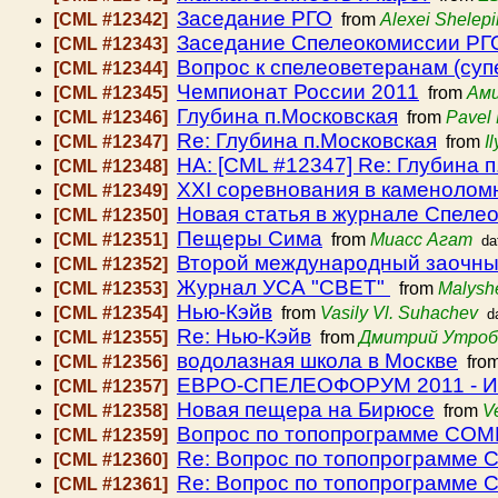
Заседание РГО
[CML #12342]
from
Alexei Shelepi
Заседание Спелеокомиссии РГО 
[CML #12343]
Вопрос к спелеоветеранам (суп
[CML #12344]
Чемпионат России 2011
[CML #12345]
from
Ам
Глубина п.Московская
[CML #12346]
from
Pavel
Re: Глубина п.Московская
[CML #12347]
from
I
HA: [CML #12347] Re: Глубина 
[CML #12348]
XXI соревнования в каменолом
[CML #12349]
Новая статья в журнале Спелео
[CML #12350]
Пещеры Сима
[CML #12351]
from
Миасс Агат
da
Второй международный заочный
[CML #12352]
Журнал УСА "СВЕТ"
[CML #12353]
from
Malysh
Нью-Кэйв
[CML #12354]
from
Vasily Vl. Suhachev
d
Re: Нью-Кэйв
[CML #12355]
from
Дмитрий Утроб
водолазная школа в Москве
[CML #12356]
fro
EBPO-СПЕЛЕОФОРУМ 2011 - 
[CML #12357]
Новая пещера на Бирюсе
[CML #12358]
from
V
Вопрос по топопрограмме CO
[CML #12359]
Re: Вопрос по топопрограмме
[CML #12360]
Re: Вопрос по топопрограмме
[CML #12361]