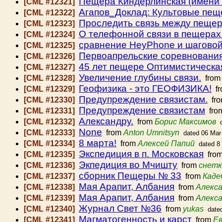
Пещера Киндерлинская (имени 
[CML #12321]
Агапов_Доклад: Культовые пещ
[CML #12322]
Проследить связь между пеще
[CML #12323]
О телефонной связи в пещерах
[CML #12324]
сравнение HeyPhone и шаговой
[CML #12325]
Первоапрельские соревнования
[CML #12326]
45 лет пещере Оптимистическа
[CML #12327]
Увеличение глубины связи.
[CML #12328]
fro
Геофизика - это ГЕОФИЗИКА!
[CML #12329]
f
Предупреждение связистам.
[CML #12330]
fr
Предупреждение связистам
[CML #12331]
fro
Александру.
[CML #12332]
from
Борис Максимов
None
[CML #12333]
from
Anton Umnitsyn
dated 06 Mar
8 марта!
[CML #12334]
from
Алексей Папий
dated 8
Экспедиция в п. Московская
[CML #12335]
fro
Экпедиция во Мчишту
[CML #12336]
from
снетк
сборник Пещеры № 33
[CML #12337]
from
Каде
Мая Арапит, Албания
[CML #12338]
from
Алекса
Мая Арапит, Албания
[CML #12339]
from
Алекса
Журнал Свет №36
[CML #12340]
from
yukas
date
Магматогенность и карст
[CML #12341]
from
Ев