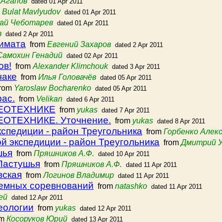
 Агапов
dated 01 Apr 2011
m
Bulat Mavlyudov
dated 01 Apr 2011
ай Чеботарев
dated 01 Apr 2011
в
dated 2 Apr 2011
лимата
from
Евгений Захаров
dated 2 Apr 2011
Самохин Генадий
dated 02 Apr 2011
ов!
from
Alexander Klimchouk
dated 3 Apr 2011
чаке
from
Илья Головачёв
dated 05 Apr 2011
rom
Yaroslaw Bocharenko
dated 05 Apr 2011
ас.
from
Velikan
dated 6 Apr 2011
ЕОТЕХНИКЕ
from
yukas
dated 7 Apr 2011
ОТЕХНИКЕ. Уточнение.
from
yukas
dated 8 Apr 2011
спедиции - район Треугольника
from
Горбенко Алек
й экспедиции - район Треугольника
from
Дмитрий 
шья
from
Пряшников А.Ф.
dated 10 Apr 2011
 Пастушья
from
Пряшников А.Ф.
dated 11 Apr 2011
вская
from
Логинов Владимир
dated 11 Apr 2011
земных соревнований
from
natashko
dated 11 Apr 2011
ей
dated 12 Apr 2011
еологии
from
yukas
dated 12 Apr 2011
om
Косоруков Юрий
dated 13 Apr 2011