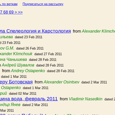
ь по веткам
Подписаться на рассылку
67
68
69
>
>>
ла Спелеология и Карстология
from
Alexander Klimch
ильева
dated 23 Feb 2011
d 23 Feb 2011
ov G.M.
dated 26 Feb 2011
xander Klimchouk
dated 27 Feb 2011
ина Чанышева
dated 28 Feb 2011
m
Андрей Шувалов
dated 28 Feb 2011
from
Andrey Ostapenko
dated 28 Feb 2011
dated 1 Mar 2011
еру Ботовская
from
Alexander Osintsev
dated 2 Mar 2011
 Ostapenko
dated 1 Mar 2011
Юрий
dated 02 Mar 2011
ина вода, февраль 2011
from
Vladimir Nasedkin
dated 
ндър Янев
dated 2 Mar 2011
 Mar 2011