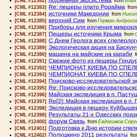
подземная экосистема
[CML #12382]
from
Илья
Re: пещеры плато Рорайма
[CML #12383]
fro
источники Македонии
[CML #12384]
from
Никол
верхний Сим
[CML #12385]
from
Герман Андросо
Приборы для изучения микрок
[CML #12386]
Пещеры источники Крыма
[CML #12387]
from
С Днем Геолога всех спелеолог
[CML #12388]
Экологическая акция на Баскун
[CML #12389]
машина на майские на караби
[CML #12390]
f
Свежие фото из пещеры Гондур
[CML #12391]
ЧЕМПИОНАТ КИЕВА ПО СПЕЛ
[CML #12392]
ЧЕМПИОНАТ КИЕВА ПО СПЕЛЕ
[CML #12393]
Поисково-исследовательской эк
[CML #12394]
Re: Поисково-исследовательско
[CML #12395]
Майская экспедиция в п. Пасту
[CML #12396]
Re[2]: Майская экспедиция в п.
[CML #12397]
Экспедиция в пещеру Куйбыше
[CML #12398]
Результаты 21-х Одесских под
[CML #12399]
форум Связь
[CML #12400]
from
Евдокимов Серг
Подготовка к Дню истории спел
[CML #12401]
Полушкино 2011 результаты
[CML #12402]
fr