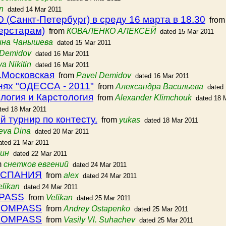
n
dated 14 Mar 2011
(Санкт-Петербург) в среду 16 марта в 18.30
fro
ерстарам)
from
КОВАЛЕНКО АЛЕКСЕЙ
dated 15 Mar 2011
ина Чанышева
dated 15 Mar 2011
 Demidov
dated 16 Mar 2011
lya Nikitin
dated 16 Mar 2011
п.Московская
from
Pavel Demidov
dated 16 Mar 2011
нях "ОДЕССА - 2011"
from
Александра Васильева
dated
логия и Карстология
from
Alexander Klimchouk
dated 18 
ted 18 Mar 2011
 турнир по контесту.
from
yukas
dated 18 Mar 2011
eva Dina
dated 20 Mar 2011
ated 21 Mar 2011
ин
dated 22 Mar 2011
m
снетков евгений
dated 24 Mar 2011
ИСПАНИЯ
from
alex
dated 24 Mar 2011
elikan
dated 24 Mar 2011
MPASS
from
Velikan
dated 25 Mar 2011
 COMPASS
from
Andrey Ostapenko
dated 25 Mar 2011
 COMPASS
from
Vasily Vl. Suhachev
dated 25 Mar 2011