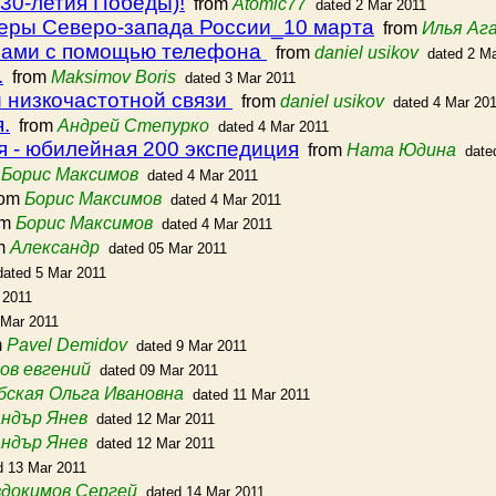
30-летия Победы)!
from
Atomic77
dated 2 Mar 2011
еры Северо-запада России_10 марта
from
Илья Аг
рами с помощью телефона
from
daniel usikov
dated 2 M
.
from
Maksimov Boris
dated 3 Mar 2011
 низкочастотной связи
from
daniel usikov
dated 4 Mar 20
.
from
Андрей Степурко
dated 4 Mar 2011
я - юбилейная 200 экспедиция
from
Ната Юдина
date
m
Борис Максимов
dated 4 Mar 2011
rom
Борис Максимов
dated 4 Mar 2011
om
Борис Максимов
dated 4 Mar 2011
m
Александр
dated 05 Mar 2011
dated 5 Mar 2011
 2011
 Mar 2011
m
Pavel Demidov
dated 9 Mar 2011
ов евгений
dated 09 Mar 2011
бская Ольга Ивановна
dated 11 Mar 2011
ндър Янев
dated 12 Mar 2011
ндър Янев
dated 12 Mar 2011
d 13 Mar 2011
докимов Сергей
dated 14 Mar 2011