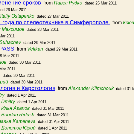
менение сроков
from
Павел Рудко
dated 25 Mar 2011
ted 26 Mar 2011
italiy Ostapenko
dated 27 Mar 2011
 года по спелеотехнике в Симферополе.
from
Ксю
с Максимов
dated 28 Mar 2011
Mar 2011
. Suhachev
dated 29 Mar 2011
MPASS
from
Velikan
dated 29 Mar 2011
29 Mar 2011
лов
dated 30 Mar 2011
 Mar 2011
h
dated 30 Mar 2011
Юрий
dated 30 Mar 2011
логия и Карстология
from
Alexander Klimchouk
dated 31 
ry
dated 1 Apr 2011
m
Dmitry
dated 1 Apr 2011
m
Илья Агапов
dated 31 Mar 2011
m
Bogdan Ridush
dated 31 Mar 2011
алья Kameneva
dated 01 Apr 2011
m
Долотов Юрий
dated 1 Apr 2011