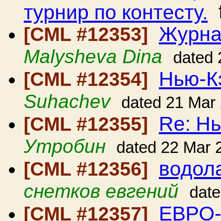
турнир по контесту.
Журна
[CML #12353]
Malysheva Dina
dated 
Нью-К
[CML #12354]
Suhachev
dated 21 Mar
Re: Н
[CML #12355]
Утробин
dated 22 Mar 
водол
[CML #12356]
снетков евгений
date
EBPO-
[CML #12357]