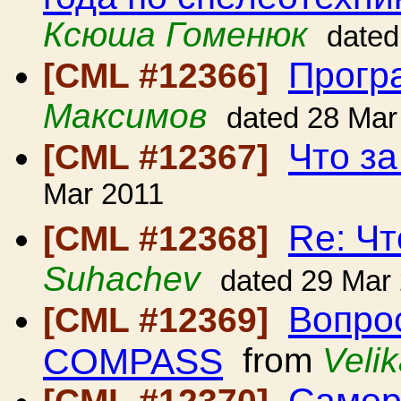
Ксюша Гоменюк
dated
Прогр
[CML #12366]
Максимов
dated 28 Mar
Что за
[CML #12367]
Mar 2011
Re: Чт
[CML #12368]
Suhachev
dated 29 Mar
Вопро
[CML #12369]
COMPASS
from
Veli