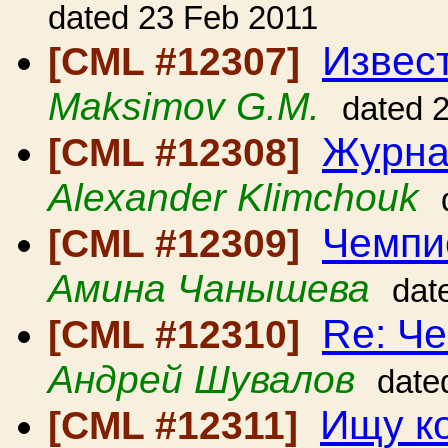
dated 23 Feb 2011
Извес
[CML #12307]
Maksimov G.M.
dated 
Журна
[CML #12308]
Alexander Klimchouk
Чемпи
[CML #12309]
Амина Чанышева
dat
Re: Ч
[CML #12310]
Андрей Шувалов
date
Ищу ко
[CML #12311]