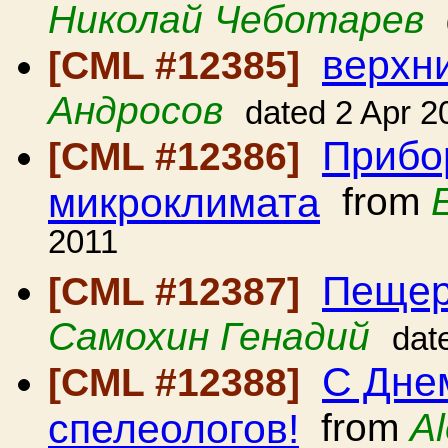
Николай Чеботарев
верхн
[CML #12385]
Андросов
dated 2 Apr 2
Прибо
[CML #12386]
микроклимата
from
2011
Пещер
[CML #12387]
Самохин Генадий
dat
С Днем
[CML #12388]
спелеологов!
from
A