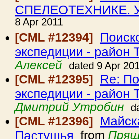
СПЕЛЕОТЕХНИКЕ. У
8 Apr 2011
Поиск
[CML #12394]
экспедиции - район 
Алексей
dated 9 Apr 20
Re: П
[CML #12395]
экспедиции - район 
Дмитрий Утробин
d
Майска
[CML #12396]
Пастушья
from
Пряш