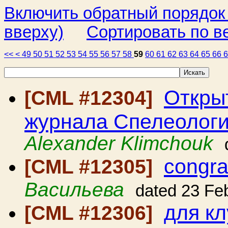
Включить обратный порядок
вверху)
Сортировать по в
<<
<
49
50
51
52
53
54
55
56
57
58
59
60
61
62
63
64
65
66
Откры
[CML #12304]
журнала Спелеологи
Alexander Klimchouk
congra
[CML #12305]
Васильева
dated 23 Fe
для к
[CML #12306]