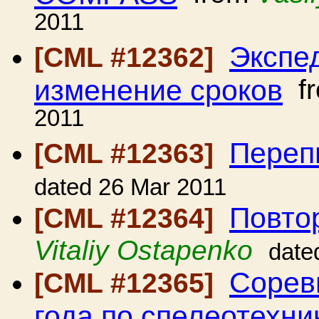
2011
Экспед
[CML #12362]
изменение сроков
f
2011
Переп
[CML #12363]
dated 26 Mar 2011
Повто
[CML #12364]
Vitaliy Ostapenko
date
Сорев
[CML #12365]
года по спелеотехн