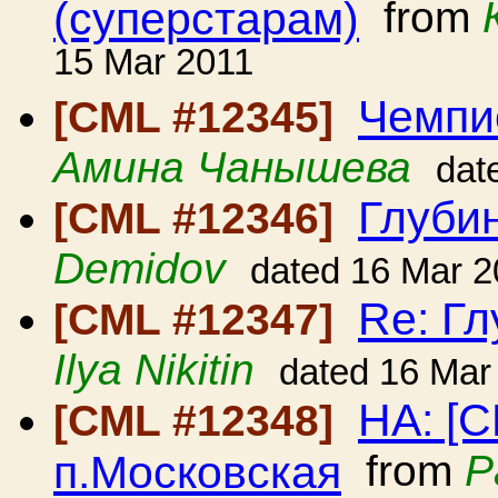
(суперстарам)
from
15 Mar 2011
Чемпи
[CML #12345]
Амина Чанышева
dat
Глуби
[CML #12346]
Demidov
dated 16 Mar 2
Re: Гл
[CML #12347]
Ilya Nikitin
dated 16 Mar
HA: [C
[CML #12348]
п.Московская
from
P