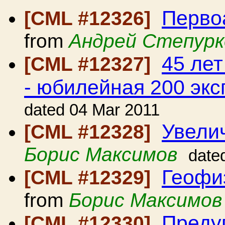
Перво
[CML #12326]
from
Андрей Степурк
45 ле
[CML #12327]
- юбилейная 200 эк
dated 04 Mar 2011
Увелич
[CML #12328]
Борис Максимов
date
Геофи
[CML #12329]
from
Борис Максимов
Преду
[CML #12330]