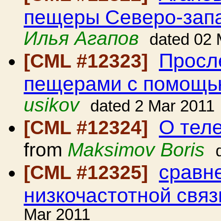
пещеры Северо-запа
Илья Агапов
dated 02 
Просл
[CML #12323]
пещерами с помощ
usikov
dated 2 Mar 2011
О тел
[CML #12324]
from
Maksimov Boris
сравн
[CML #12325]
низкочастотной свя
Mar 2011