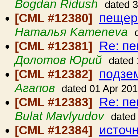
Bogdan Ridush
dated 
пещер
[CML #12380]
Наталья Kameneva
Re: п
[CML #12381]
Долотов Юрий
dated 
подзе
[CML #12382]
Агапов
dated 01 Apr 201
Re: п
[CML #12383]
Bulat Mavlyudov
dated
источ
[CML #12384]