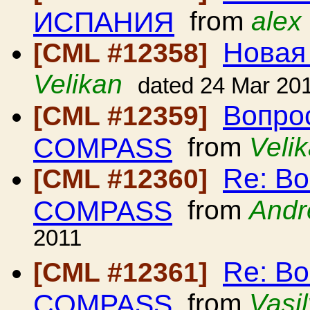
ИСПАНИЯ
from
alex
Новая
[CML #12358]
Velikan
dated 24 Mar 20
Вопро
[CML #12359]
COMPASS
from
Veli
Re: В
[CML #12360]
COMPASS
from
Andr
2011
Re: В
[CML #12361]
COMPASS
from
Vasi