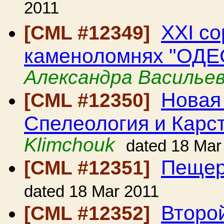
2011
XXI с
[CML #12349]
каменоломнях "ОДЕС
Александра Василье
Новая
[CML #12350]
Спелеология и Карс
Klimchouk
dated 18 Mar
Пещер
[CML #12351]
dated 18 Mar 2011
Второ
[CML #12352]