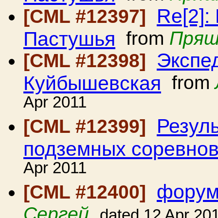
Re[2]:
[CML #12397]
Пастушья
from
Пряш
Экспе
[CML #12398]
Куйбышевская
from
Apr 2011
Резуль
[CML #12399]
подземных соревно
Apr 2011
форум
[CML #12400]
Сергей
dated 12 Apr 20