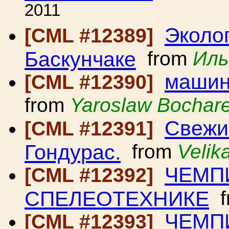
2011
Эколог
[CML #12389]
Баскунчаке
from
Иль
машин
[CML #12390]
from
Yaroslaw Bochar
Свежи
[CML #12391]
Гондурас.
from
Velik
ЧЕМП
[CML #12392]
СПЕЛЕОТЕХНИКЕ
f
ЧЕМП
[CML #12393]