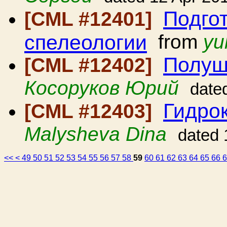
Подго
[CML #12401]
спелеологии
from
yu
Полуш
[CML #12402]
Косоруков Юрий
date
Гидро
[CML #12403]
Malysheva Dina
dated 
<<
<
49
50
51
52
53
54
55
56
57
58
59
60
61
62
63
64
65
66