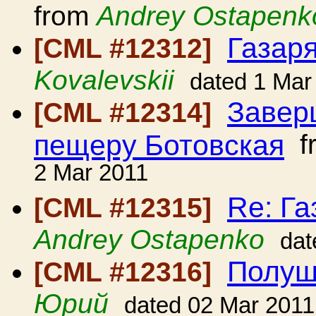
from
Andrey Ostapenk
Газар
[CML #12312]
Kovalevskii
dated 1 Mar
Завер
[CML #12314]
пещеру Ботовская
f
2 Mar 2011
Re: Га
[CML #12315]
Andrey Ostapenko
dat
Полуш
[CML #12316]
Юрий
dated 02 Mar 2011