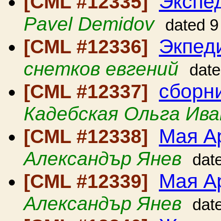
Экспед
[CML #12335]
Pavel Demidov
dated 9
Экпед
[CML #12336]
снетков евгений
date
сборн
[CML #12337]
Кадебская Ольга Ива
Мая А
[CML #12338]
Александър Янев
dat
Мая А
[CML #12339]
Александър Янев
dat