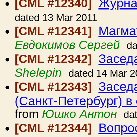
Журна
[CML #12340]
dated 13 Mar 2011
Магмат
[CML #12341]
Евдокимов Сергей
da
Засед
[CML #12342]
Shelepin
dated 14 Mar 2
Засед
[CML #12343]
(Санкт-Петербург) в 
from
Юшко Антон
da
Вопро
[CML #12344]