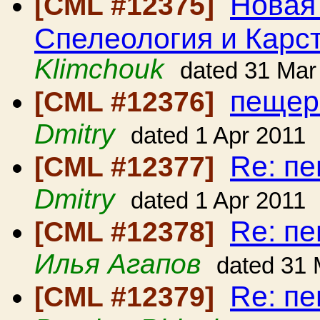
Новая
[CML #12375]
Спелеология и Карс
Klimchouk
dated 31 Mar
пещер
[CML #12376]
Dmitry
dated 1 Apr 2011
Re: п
[CML #12377]
Dmitry
dated 1 Apr 2011
Re: п
[CML #12378]
Илья Агапов
dated 31 
Re: п
[CML #12379]