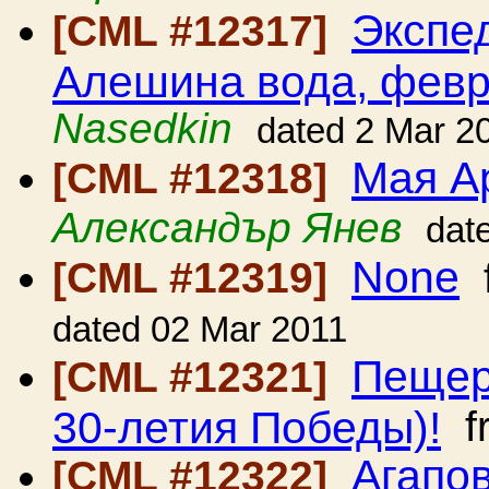
Экспе
[CML #12317]
Алешина вода, февр
Nasedkin
dated 2 Mar 2
Мая А
[CML #12318]
Александър Янев
dat
None
[CML #12319]
dated 02 Mar 2011
Пещер
[CML #12321]
30-летия Победы)!
f
Агапо
[CML #12322]