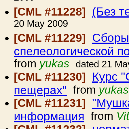
(Без т
[CML #11228]
20 May 2009
Сборы
[CML #11229]
спелеологической по
from
yukas
dated 21 Ma
Курс 
[CML #11230]
пещерах"
from
yukas
"Мушка
[CML #11231]
информация
from
Vi