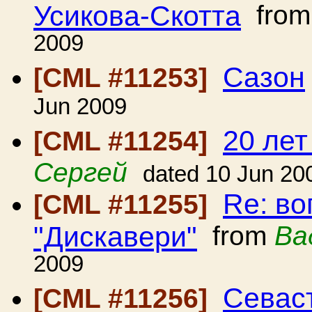
Усикова-Скотта
fro
2009
Сазон
[CML #11253]
Jun 2009
20 ле
[CML #11254]
Сергей
dated 10 Jun 20
Re: во
[CML #11255]
"Дискавери"
from
Ва
2009
Севас
[CML #11256]