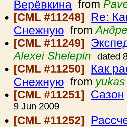
Верёвкина
from
Pave
Re: Ка
[CML #11248]
Снежную
from
Андре
Экспед
[CML #11249]
Alexei Shelepin
dated 
Как ра
[CML #11250]
Снежную
from
yukas
Сазон
[CML #11251]
9 Jun 2009
Рассч
[CML #11252]