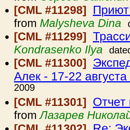
Приют 
[CML #11298]
from
Malysheva Dina
Трасс
[CML #11299]
Kondrasenko Ilya
date
Экспе
[CML #11300]
Алек - 17-22 августа
2009
Отчет
[CML #11301]
from
Лазарев Никола
Re: Э
[CML #11302]