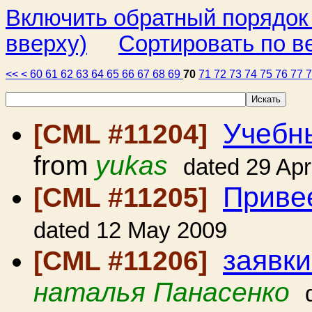
Включить обратный порядок
вверху)
Сортировать по в
<<
<
60
61
62
63
64
65
66
67
68
69
70
71
72
73
74
75
76
77
Учебн
[CML #11204]
from
yukas
dated 29 Ap
Приве
[CML #11205]
dated 12 May 2009
заявки
[CML #11206]
наталья Панасенко