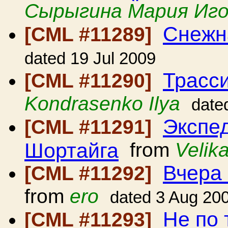
Сырыгина Мария Иго
Снежн
[CML #11289]
dated 19 Jul 2009
Трасс
[CML #11290]
Kondrasenko Ilya
date
Экспед
[CML #11291]
Шортайга
from
Velik
Вчера
[CML #11292]
from
ero
dated 3 Aug 20
Не по 
[CML #11293]