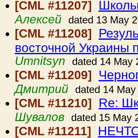
Школь
[CML #11207]
Алексей
dated 13 May 
Резуль
[CML #11208]
восточной Украины 
Umnitsyn
dated 14 May 
Черно
[CML #11209]
Дмитрий
dated 14 May
Re: Ш
[CML #11210]
Шувалов
dated 15 May 
НЕЧТО
[CML #11211]