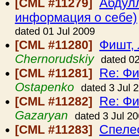
Абдул
[CML #11279]
информация о себе)
dated 01 Jul 2009
Фишт, 
[CML #11280]
Chernorudskiy
dated 02
Re: Фи
[CML #11281]
Ostapenko
dated 3 Jul 
Re: Фи
[CML #11282]
Gazaryan
dated 3 Jul 2
Спеле
[CML #11283]