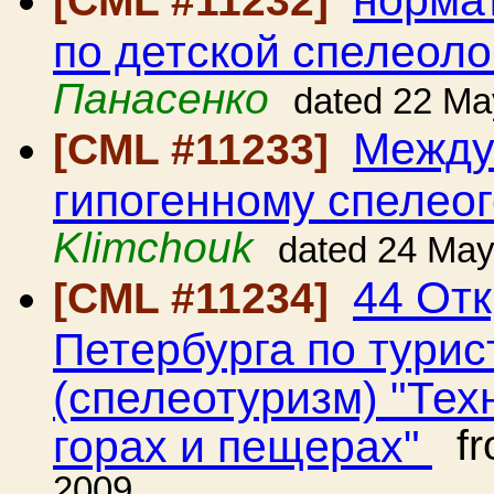
норма
[CML #11232]
по детской спелеоло
Панасенко
dated 22 Ma
Между
[CML #11233]
гипогенному спелео
Klimchouk
dated 24 Ma
44 Отк
[CML #11234]
Петербурга по тури
(спелеотуризм) "Тех
горах и пещерах"
fr
2009