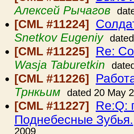
Алексей Рычагов
dat
Солда
[CML #11224]
Snetkov Eugeniy
date
Re: С
[CML #11225]
Wasja Taburetkin
date
Работа
[CML #11226]
Трнкьим
dated 20 May 
Re:Q:
[CML #11227]
Поднебесные Зубья.
2009