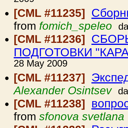
Сборн
[CML #11235]
from
fomich_speleo
da
СБОР
[CML #11236]
ПОДГОТОВКИ "КАРАБ
28 May 2009
Экспе
[CML #11237]
Alexander Osintsev
da
вопрос
[CML #11238]
from
sfonova svetlana