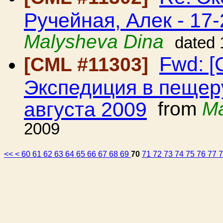
Ручейная, Алек - 17-
Malysheva Dina
dated 
Fwd: [
[CML #11303]
Экспедиция в пещеру
августа 2009
from
Ma
2009
<<
<
60
61
62
63
64
65
66
67
68
69
70
71
72
73
74
75
76
77