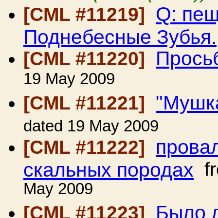
Q: пе
[CML #11219]
Поднебесные Зубья.
Прось
[CML #11220]
19 May 2009
"Мушк
[CML #11221]
dated 19 May 2009
провал
[CML #11222]
скальных породах
f
May 2009
Было 
[CML #11223]