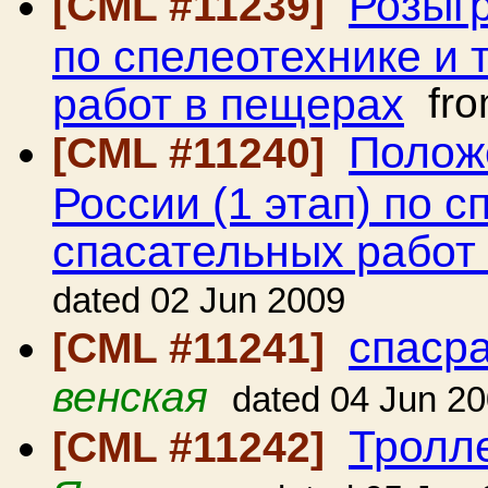
Розыгр
[CML #11239]
по спелеотехнике и 
работ в пещерах
fr
Полож
[CML #11240]
России (1 этап) по с
спасательных работ
dated 02 Jun 2009
спаср
[CML #11241]
венская
dated 04 Jun 2
Тролл
[CML #11242]