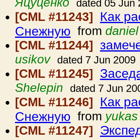
Яцуценко
dated 05 Jun
Как ра
[CML #11243]
Снежную
from
daniel
замеч
[CML #11244]
usikov
dated 7 Jun 2009
Засед
[CML #11245]
Shelepin
dated 7 Jun 20
Как ра
[CML #11246]
Снежную
from
yukas
Экспед
[CML #11247]