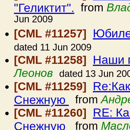
"Геликтит".
from
Вла
Jun 2009
Юбил
[CML #11257]
dated 11 Jun 2009
Наши 
[CML #11258]
Леонов
dated 13 Jun 20
Re:Как
[CML #11259]
Снежную
from
Андр
RE: Ка
[CML #11260]
Снежную
from
Масл