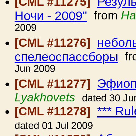
Резул
[CML #11275]
Ночи - 2009"
from
На
2009
небол
[CML #11276]
спелеоспассборы
fr
Jun 2009
Эфиоп
[CML #11277]
Lyakhovets
dated 30 Ju
*** Ru
[CML #11278]
dated 01 Jul 2009