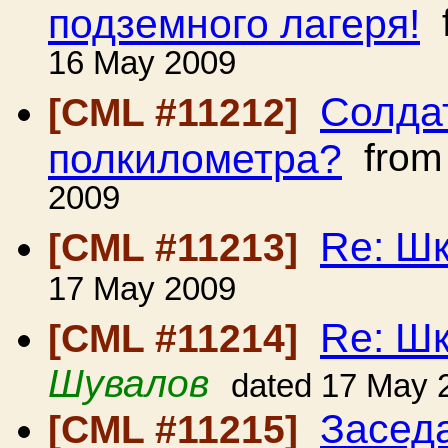
подземного лагеря!
f
16 May 2009
Солда
[CML #11212]
полкилометра?
fro
2009
Re: Ш
[CML #11213]
17 May 2009
Re: Ш
[CML #11214]
Шувалов
dated 17 May 
Засед
[CML #11215]