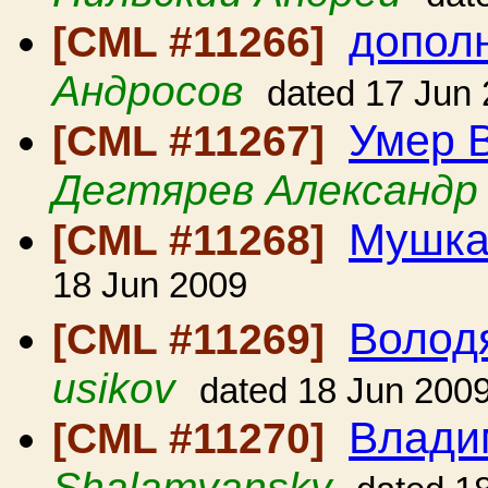
допол
[CML #11266]
Андросов
dated 17 Jun
Умер 
[CML #11267]
Дегтярев Александр
Мушка
[CML #11268]
18 Jun 2009
Волод
[CML #11269]
usikov
dated 18 Jun 200
Влади
[CML #11270]
Shalamyansky