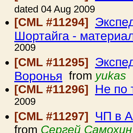
dated 04 Aug 2009
Экспед
[CML #11294]
Шортайга - материа
2009
Экспе
[CML #11295]
Воронья
from
yukas
Не по 
[CML #11296]
2009
ЧП в А
[CML #11297]
from
Сергей Самохин