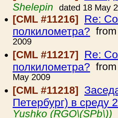
Shelepin
dated 18 May 
Re: Со
[CML #11216]
полкилометра?
fro
2009
Re: Со
[CML #11217]
полкилометра?
fro
May 2009
Засед
[CML #11218]
Петербург) в среду 2
Yushko (RGO\(SPb\))