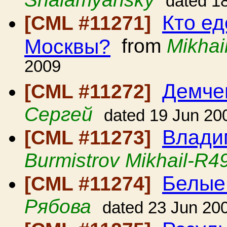
dated 1
Кто ед
[CML #11271]
Москвы?
from
Mikhai
2009
Демче
[CML #11272]
Сергей
dated 19 Jun 20
Влади
[CML #11273]
Burmistrov Mikhail-R4
Белые
[CML #11274]
Рябова
dated 23 Jun 20