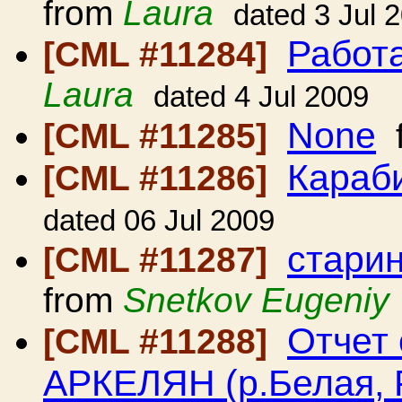
from
Laura
dated 3 Jul 
Работ
[CML #11284]
Laura
dated 4 Jul 2009
None
[CML #11285]
f
Караби
[CML #11286]
dated 06 Jul 2009
стари
[CML #11287]
from
Snetkov Eugeniy
Отчет 
[CML #11288]
АРКЕЛЯН (р.Белая, Р