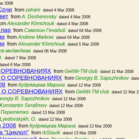
ar 2008
Сочи
from
zaharii
dated 4 Mar 2008
вет
from
A. Desherevsky
dated 4 Mar 2008
rom
Alexander Klimchouk
dated 4 Mar 2008
глар
from
Самохин Генадий
dated 04 Mar 2008
ии
from
Andrew Markow
dated 04 Mar 2008
ии
from
Alexander Klimchouk
dated 5 Mar 2008
тя медведева
dated 06 Mar 2008
.
dated 7 Mar 2008
dated 8 Mar 2008
 СОРЕВНОВАНИЯХ
from
Geliltit-TM club
dated 11 Mar 2008
ИЕ О СОРЕВНОВАНИЯХ
from
Georgiy B. Sapozhnikov
dat
08
from
Кудрявцева Марина
dated 12 Mar 2008
ИЕ О СОРЕВНОВАНИЯХ
from
Geliltit-TM club
dated 12 Mar 
eorgiy B. Sapozhnikov
dated 12 Mar 2008
Konstantin Serafimov
dated 12 Mar 2008
 Перетятко
dated 13 Mar 2008
Lyedovskykh, O.
dated 12 Mar 2008
и 2008
from
Кудрявцева Марина
dated 13 Mar 2008
а "Циклоп"
from
rbSlavik
dated 13 Mar 2008