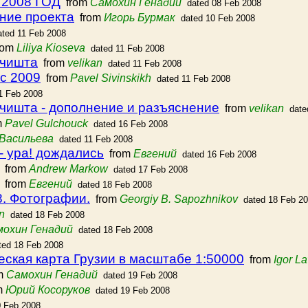
2008 ГОД
from
Самохин Генадий
dated 08 Feb 2008
ние проекта
from
Игорь Бурмак
dated 10 Feb 2008
ated 11 Feb 2008
rom
Liliya Kioseva
dated 11 Feb 2008
Мчишта
from
velikan
dated 11 Feb 2008
с 2009
from
Pavel Sivinskikh
dated 11 Feb 2008
1 Feb 2008
чишта - дополнение и разъяснение
from
velikan
date
m
Pavel Gulchouck
dated 16 Feb 2008
Васильева
dated 11 Feb 2008
- ура! дождались
from
Евгений
dated 16 Feb 2008
from
Andrew Markow
dated 17 Feb 2008
from
Евгений
dated 18 Feb 2008
8. Фотографии.
from
Georgiy B. Sapozhnikov
dated 18 Feb 2
n
dated 18 Feb 2008
охин Генадий
dated 18 Feb 2008
ted 18 Feb 2008
ская карта Грузии в масштабе 1:50000
from
Igor L
m
Самохин Генадий
dated 19 Feb 2008
m
Юрий Косоруков
dated 19 Feb 2008
0 Feb 2008