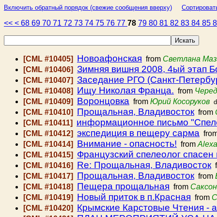
Включить обратный порядок (свежие сообщения вверху)
Сортироват
<<
<
68
69
70
71
72
73
74
75
76
77
78
79
80
81
82
83
84
85
Новоафонская
[CML #10405]
from
Светлана Маз
Зимняя вишня 2008, 4ый этап Б
[CML #10406]
Заседание РГО (Санкт-Петербур
[CML #10407]
Ищу Николая Франца.
[CML #10408]
from
Черед
Воронцовка
[CML #10409]
from
Юрий Косоруков
d
Прощальная, Владивосток
[CML #10410]
from
информационное письмо "Спел
[CML #10411]
экспедиция в пещеру сарма
[CML #10412]
fro
Внимание - опасность!
[CML #10414]
from
Alexa
Французский спелеолог спасен 
[CML #10415]
Re: Прощальная, Владивосток
[CML #10416]
f
Прощальная, Владивосток
[CML #10417]
from
Пещера прощальная
[CML #10418]
from
Саксон
Новый приток в п.Красная
[CML #10419]
from
С
Крымские Карстовые Чтения - 
[CML #10420]