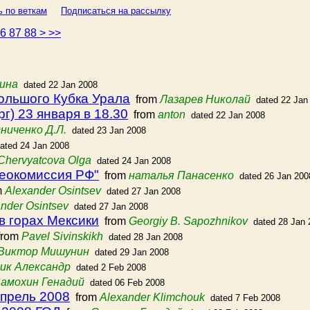
ь по веткам
Подписаться на рассылку
86
87
88
>
>>
ина
dated 22 Jan 2008
ольшого Кубка Урала
from
Лазарев Николай
dated 22 Jan
г) 23 января в 18.30
from
anton
dated 22 Jan 2008
ниченко Д.Л.
dated 23 Jan 2008
ated 24 Jan 2008
Chervyatcova Olga
dated 24 Jan 2008
еокомиссия РФ"
from
наталья Панасенко
dated 26 Jan 200
m
Alexander Osintsev
dated 27 Jan 2008
nder Osintsev
dated 27 Jan 2008
в горах Мексики
from
Georgiy B. Sapozhnikov
dated 28 Jan 
rom
Pavel Sivinskikh
dated 28 Jan 2008
Виктор Мишунин
dated 29 Jan 2008
ик Александр
dated 2 Feb 2008
амохин Генадий
dated 06 Feb 2008
апрель 2008
from
Alexander Klimchouk
dated 7 Feb 2008