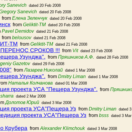
ory Sanevich
dated 20 Feb 2008
Gregory Sanevich
dated 20 Feb 2008
from
Елена Зеленчук
dated 20 Feb 2008
инск
from
Geliktit-TM
dated 20 Feb 2008
m
Pavel Demidov
dated 21 Feb 2008
from
belousov
dated 21 Feb 2008
ТИТ-ТМ
from
Geliktit-TM
dated 21 Feb 2008
 ПЕРЕНОС СРОКОВ !!!
from
Vit
dated 23 Feb 2008
"Пещера Узунджа".
from
Пряшников А.Ф.
dated 28 Feb 2008
geniy Gazetov
dated 29 Feb 2008
008"
from
Лазарев Николай
dated 1 Mar 2008
"Пещера Узунджа".
from
Dmitry Liman
dated 1 Mar 2008
rom
Наталья Колчанова
dated 01 Mar 2008
едиция проекта УСА "Пещера Узунджа".
from
Пряшнико
sharra
dated 2 Mar 2008
om
Долотов Юрий
dated 3 Mar 2008
едиция проекта УСА"Пещера Уз
from
Dmitry Liman
dated 3
экспедиция проекта УСА"Пещера Уз
from
bsss
dated 3 Mar
о Крубера
from
Alexander Klimchouk
dated 3 Mar 2008