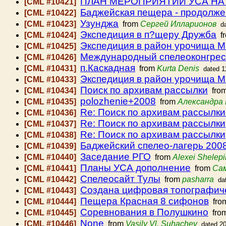
ПЛАН МЕРОПРИЯТИЙ УСА НА 
[CML #10421]
Баджейская пещера - продолже
[CML #10422]
Узунджа
[CML #10423]
from
Сергей Илларионов
d
Экспедиция в п?щеру Дружба
[CML #10424]
f
Экспедиция в район урочища 
[CML #10425]
Международный спелеоконгрес
[CML #10426]
п.Каскадная
[CML #10431]
from
Kurta Denis
dated 1
Экспедиция в район урочища М
[CML #10433]
Поиск по архивам рассылки
[CML #10434]
fro
polozhenie+2008
[CML #10435]
from
Александра 
Re: Поиск по архивам рассылки
[CML #10436]
Re: Поиск по архивам рассылки
[CML #10437]
Re: Поиск по архивам рассылки
[CML #10438]
Баджейский спелео-лагерь 200
[CML #10439]
Заседание РГО
[CML #10440]
from
Alexei Shelepi
Планы УСА дополнение
[CML #10441]
from
Сам
Спелеосайт Тулы
[CML #10442]
from
pasharra
da
Создана цифровая топографиче
[CML #10443]
Пещера Красная 8 сифонов
[CML #10444]
fro
Соревнования в Полушкино
[CML #10445]
fro
None
[CML #10446]
from
Vasily Vl. Suhachev
dated 2