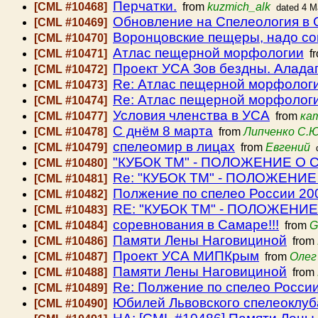
Перчатки.
[CML #10468]
from
kuzmich_alk
dated 4 M
Обновление на Спелеология в 
[CML #10469]
Воронцовские пещеры, надо со
[CML #10470]
Атлас пещерной морфологии
[CML #10471]
f
Проект УСА Зов бездны. Алада
[CML #10472]
Re: Атлас пещерной морфолог
[CML #10473]
Re: Атлас пещерной морфолог
[CML #10474]
Условия членства в УСА
[CML #10477]
from
ка
С днём 8 марта
[CML #10478]
from
Липченко С.Ю
спелеомир в лицах
[CML #10479]
from
Евгений
"КУБОК ТМ" - ПОЛОЖЕНИЕ О
[CML #10480]
Re: "КУБОК ТМ" - ПОЛОЖЕН
[CML #10481]
Полжение по спелео России 20
[CML #10482]
RE: "КУБОК ТМ" - ПОЛОЖЕН
[CML #10483]
соревнования в Самаре!!!
[CML #10484]
from
G
Памяти Лены Наговициной
[CML #10486]
from
Проект УСА МИПКрым
[CML #10487]
from
Олег
Памяти Лены Наговициной
[CML #10488]
from
Re: Полжение по спелео Росси
[CML #10489]
Юбилей Львовского спелеоклуб
[CML #10490]