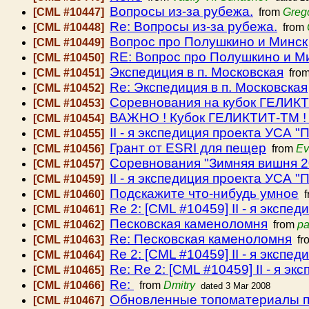
Вопросы из-за рубежа.
[CML #10447]
from
Greg
Re: Вопросы из-за рубежа.
[CML #10448]
from
Вопрос про Полушкино и Минск
[CML #10449]
RE: Вопрос про Полушкино и М
[CML #10450]
Экспедиция в п. Московская
[CML #10451]
fro
Re: Экспедиция в п. Московская
[CML #10452]
Соревнования на кубок ГЕЛИК
[CML #10453]
ВАЖНО ! Кубок ГЕЛИКТИТ-ТМ !
[CML #10454]
II - я экспедиция проекта УСА 
[CML #10455]
Грант от ESRI для пещер
[CML #10456]
from
Ev
Соревнования "Зимняя вишня 2
[CML #10457]
II - я экспедиция проекта УСА 
[CML #10459]
Подскажите что-нибудь умное
[CML #10460]
f
Re 2: [CML #10459] II - я эксп
[CML #10461]
Песковская каменоломня
[CML #10462]
from
pa
Re: Песковская каменоломня
[CML #10463]
fr
Re 2: [CML #10459] II - я эксп
[CML #10464]
Re: Re 2: [CML #10459] II - я 
[CML #10465]
Re:
[CML #10466]
from
Dmitry
dated 3 Mar 2008
Обновленные топоматериалы п
[CML #10467]