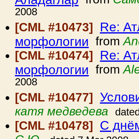
2008
Re: А
[CML #10473]
морфологии
from
An
Re: А
[CML #10474]
морфологии
from
Al
2008
Услов
[CML #10477]
катя медведева
date
С днё
[CML #10478]