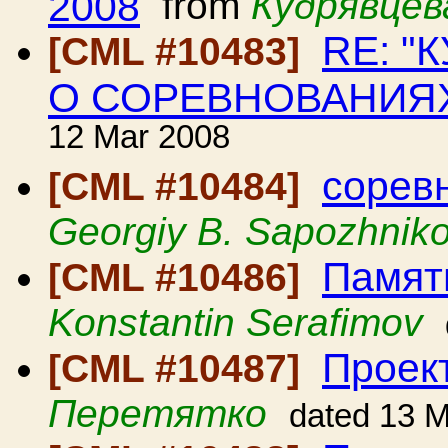
2008
from
Кудрявцев
RE: "
[CML #10483]
О СОРЕВНОВАНИЯ
12 Mar 2008
соревн
[CML #10484]
Georgiy B. Sapozhnik
Памят
[CML #10486]
Konstantin Serafimov
Проек
[CML #10487]
Перетятко
dated 13 