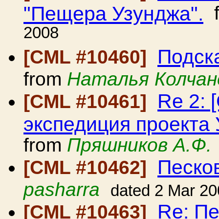
"Пещера Узунджа".
f
2008
Подск
[CML #10460]
from
Наталья Колчан
Re 2: 
[CML #10461]
экспедиция проекта
from
Пряшников А.Ф.
Песко
[CML #10462]
pasharra
dated 2 Mar 2
Re: П
[CML #10463]