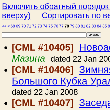
Включить обратный порядок
вверху)
Сортировать по в
<<
<
68
69
70
71
72
73
74
75
76
77
78
79
80
81
82
83
84
85
Новоа
[CML #10405]
Мазина
dated 22 Jan 20
Зимня
[CML #10406]
Большого Кубка Ура
dated 22 Jan 2008
Засед
[CML #10407]