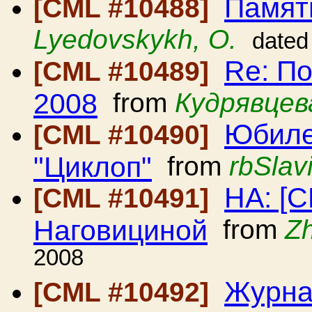
Памят
[CML #10488]
Lyedovskykh, O.
dated
Re: П
[CML #10489]
2008
from
Кудрявцев
Юбиле
[CML #10490]
"Циклоп"
from
rbSlav
HA: [
[CML #10491]
Наговициной
from
Zh
2008
Журна
[CML #10492]