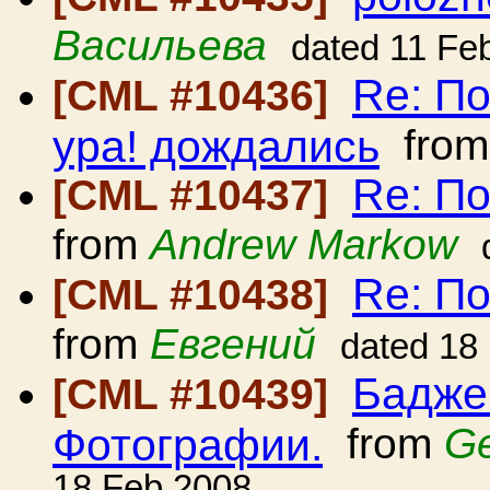
Васильева
dated 11 Fe
Re: По
[CML #10436]
ура! дождались
fro
Re: П
[CML #10437]
from
Andrew Markow
Re: П
[CML #10438]
from
Евгений
dated 18
Бадже
[CML #10439]
Фотографии.
from
Ge