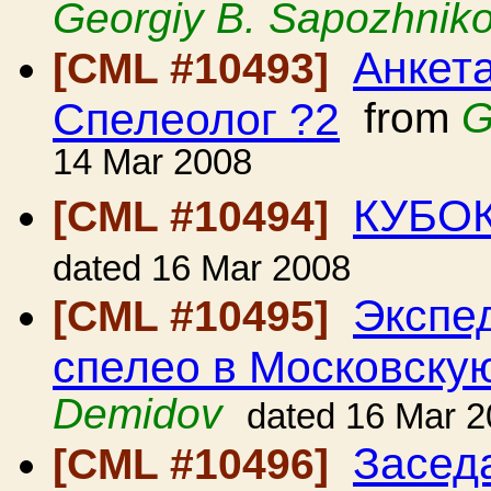
Georgiy B. Sapozhnik
Анкет
[CML #10493]
Спелеолог ?2
from
G
14 Mar 2008
КУБОК
[CML #10494]
dated 16 Mar 2008
Экспе
[CML #10495]
спелео в Московску
Demidov
dated 16 Mar 
Засед
[CML #10496]