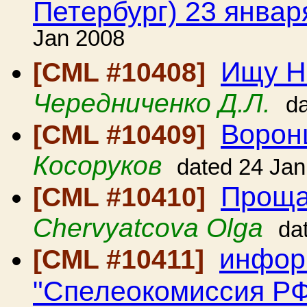
Петербург) 23 январ
Jan 2008
Ищу Н
[CML #10408]
Чередниченко Д.Л.
d
Ворон
[CML #10409]
Косоруков
dated 24 Jan
Проща
[CML #10410]
Chervyatcova Olga
da
инфор
[CML #10411]
"Спелеокомиссия РФ