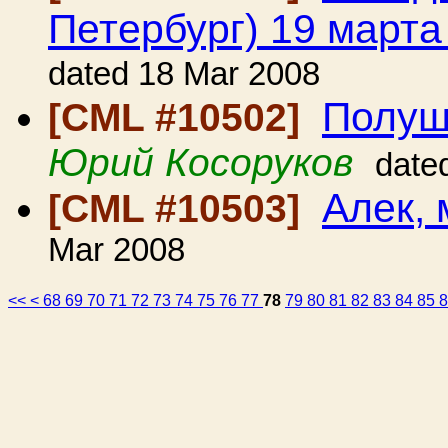
Петербург) 19 марта
dated 18 Mar 2008
Полуш
[CML #10502]
Юрий Косоруков
date
Алек, 
[CML #10503]
Mar 2008
<<
<
68
69
70
71
72
73
74
75
76
77
78
79
80
81
82
83
84
85