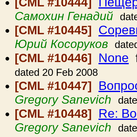
Пещер
[CML #10444]
Самохин Генадий
dat
Сорев
[CML #10445]
Юрий Косоруков
date
None
[CML #10446]
dated 20 Feb 2008
Вопрос
[CML #10447]
Gregory Sanevich
dat
Re: Во
[CML #10448]
Gregory Sanevich
dat