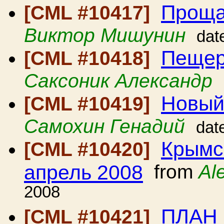
Проща
[CML #10417]
Виктор Мишунин
dat
Пещер
[CML #10418]
Саксоник Александр
Новый 
[CML #10419]
Самохин Генадий
dat
Крымс
[CML #10420]
апрель 2008
from
Al
2008
ПЛАН
[CML #10421]