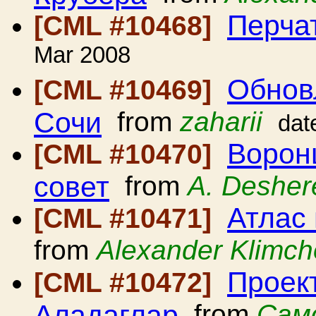
Перчат
[CML #10468]
Mar 2008
Обнов
[CML #10469]
Сочи
from
zaharii
dat
Ворон
[CML #10470]
совет
from
A. Desher
Атлас
[CML #10471]
from
Alexander Klimc
Проек
[CML #10472]
Аладаглар
from
Сам