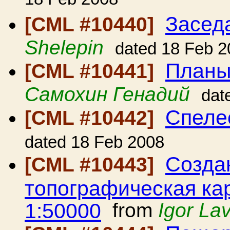
18 Feb 2008
Засед
[CML #10440]
Shelepin
dated 18 Feb 2
Планы
[CML #10441]
Самохин Генадий
dat
Спеле
[CML #10442]
dated 18 Feb 2008
Созда
[CML #10443]
топографическая ка
1:50000
from
Igor La