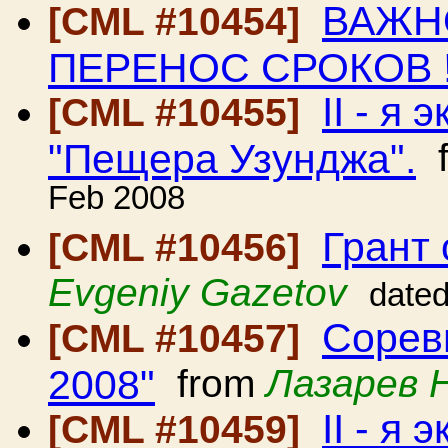
ВАЖНО
[CML #10454]
ПЕРЕНОС СРОКОВ !
II - я
[CML #10455]
"Пещера Узунджа".
f
Feb 2008
Грант 
[CML #10456]
Evgeniy Gazetov
date
Сорев
[CML #10457]
2008"
from
Лазарев 
II - я
[CML #10459]