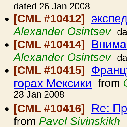
dated 26 Jan 2008
экспе
[CML #10412]
Alexander Osintsev
da
Вниман
[CML #10414]
Alexander Osintsev
da
Франц
[CML #10415]
горах Мексики
from
28 Jan 2008
Re: П
[CML #10416]
from
Pavel Sivinskikh