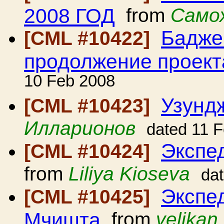
2008 ГОД
from
Само
Бадже
[CML #10422]
продолжение проект
10 Feb 2008
Узунд
[CML #10423]
Илларионов
dated 11 
Экспе
[CML #10424]
from
Liliya Kioseva
da
Экспе
[CML #10425]
Мчишта
from
velikan