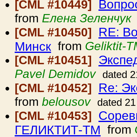
Вопро
[CML #10449]
from
Елена Зеленчук
RE: В
[CML #10450]
Минск
from
Geliktit-
Экспед
[CML #10451]
Pavel Demidov
dated 2
Re: Эк
[CML #10452]
from
belousov
dated 21
Сорев
[CML #10453]
ГЕЛИКТИТ-ТМ
from