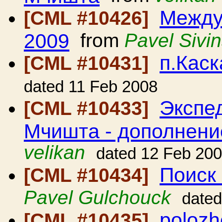
Между
[CML #10426]
2009
from
Pavel Sivi
п.Кас
[CML #10431]
dated 11 Feb 2008
Экспе
[CML #10433]
Мчишта - дополнени
velikan
dated 12 Feb 20
Поиск
[CML #10434]
Pavel Gulchouck
dated
poloz
[CML #10435]