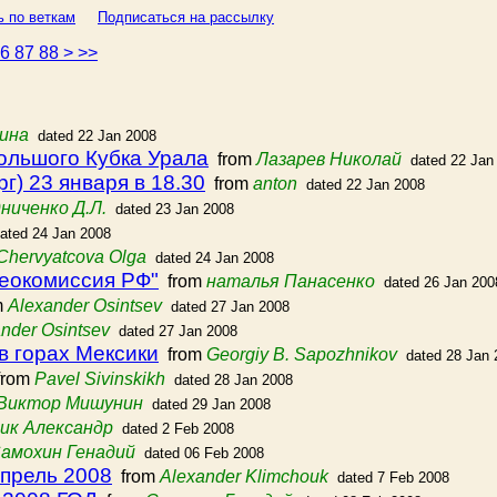
ь по веткам
Подписаться на рассылку
86
87
88
>
>>
ина
dated 22 Jan 2008
ольшого Кубка Урала
from
Лазарев Николай
dated 22 Jan
г) 23 января в 18.30
from
anton
dated 22 Jan 2008
ниченко Д.Л.
dated 23 Jan 2008
ated 24 Jan 2008
Chervyatcova Olga
dated 24 Jan 2008
еокомиссия РФ"
from
наталья Панасенко
dated 26 Jan 200
m
Alexander Osintsev
dated 27 Jan 2008
nder Osintsev
dated 27 Jan 2008
в горах Мексики
from
Georgiy B. Sapozhnikov
dated 28 Jan 
rom
Pavel Sivinskikh
dated 28 Jan 2008
Виктор Мишунин
dated 29 Jan 2008
ик Александр
dated 2 Feb 2008
амохин Генадий
dated 06 Feb 2008
апрель 2008
from
Alexander Klimchouk
dated 7 Feb 2008