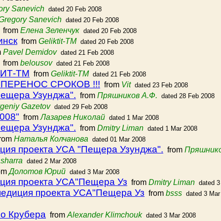
ory Sanevich
dated 20 Feb 2008
Gregory Sanevich
dated 20 Feb 2008
from
Елена Зеленчук
dated 20 Feb 2008
инск
from
Geliktit-TM
dated 20 Feb 2008
m
Pavel Demidov
dated 21 Feb 2008
from
belousov
dated 21 Feb 2008
ТИТ-ТМ
from
Geliktit-TM
dated 21 Feb 2008
 ПЕРЕНОС СРОКОВ !!!
from
Vit
dated 23 Feb 2008
"Пещера Узунджа".
from
Пряшников А.Ф.
dated 28 Feb 2008
geniy Gazetov
dated 29 Feb 2008
008"
from
Лазарев Николай
dated 1 Mar 2008
"Пещера Узунджа".
from
Dmitry Liman
dated 1 Mar 2008
rom
Наталья Колчанова
dated 01 Mar 2008
едиция проекта УСА "Пещера Узунджа".
from
Пряшнико
sharra
dated 2 Mar 2008
om
Долотов Юрий
dated 3 Mar 2008
едиция проекта УСА"Пещера Уз
from
Dmitry Liman
dated 3
экспедиция проекта УСА"Пещера Уз
from
bsss
dated 3 Mar
о Крубера
from
Alexander Klimchouk
dated 3 Mar 2008