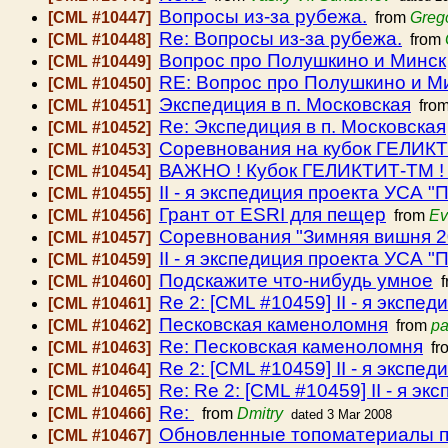
Вопросы из-за рубежа.
[CML #10447]
from
Greg
Re: Вопросы из-за рубежа.
[CML #10448]
from
Вопрос про Полушкино и Минск
[CML #10449]
RE: Вопрос про Полушкино и М
[CML #10450]
Экспедиция в п. Московская
[CML #10451]
fro
Re: Экспедиция в п. Московская
[CML #10452]
Соревнования на кубок ГЕЛИК
[CML #10453]
ВАЖНО ! Кубок ГЕЛИКТИТ-ТМ !
[CML #10454]
II - я экспедиция проекта УСА 
[CML #10455]
Грант от ESRI для пещер
[CML #10456]
from
Ev
Соревнования "Зимняя вишня 2
[CML #10457]
II - я экспедиция проекта УСА 
[CML #10459]
Подскажите что-нибудь умное
[CML #10460]
f
Re 2: [CML #10459] II - я эксп
[CML #10461]
Песковская каменоломня
[CML #10462]
from
pa
Re: Песковская каменоломня
[CML #10463]
fr
Re 2: [CML #10459] II - я эксп
[CML #10464]
Re: Re 2: [CML #10459] II - я 
[CML #10465]
Re:
[CML #10466]
from
Dmitry
dated 3 Mar 2008
Обновленные топоматериалы п
[CML #10467]