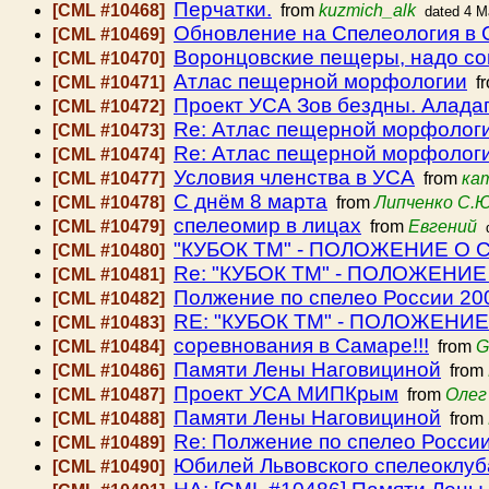
Перчатки.
[CML #10468]
from
kuzmich_alk
dated 4 M
Обновление на Спелеология в 
[CML #10469]
Воронцовские пещеры, надо со
[CML #10470]
Атлас пещерной морфологии
[CML #10471]
f
Проект УСА Зов бездны. Алада
[CML #10472]
Re: Атлас пещерной морфолог
[CML #10473]
Re: Атлас пещерной морфолог
[CML #10474]
Условия членства в УСА
[CML #10477]
from
ка
С днём 8 марта
[CML #10478]
from
Липченко С.Ю
спелеомир в лицах
[CML #10479]
from
Евгений
"КУБОК ТМ" - ПОЛОЖЕНИЕ О
[CML #10480]
Re: "КУБОК ТМ" - ПОЛОЖЕН
[CML #10481]
Полжение по спелео России 20
[CML #10482]
RE: "КУБОК ТМ" - ПОЛОЖЕН
[CML #10483]
соревнования в Самаре!!!
[CML #10484]
from
G
Памяти Лены Наговициной
[CML #10486]
from
Проект УСА МИПКрым
[CML #10487]
from
Олег
Памяти Лены Наговициной
[CML #10488]
from
Re: Полжение по спелео Росси
[CML #10489]
Юбилей Львовского спелеоклуб
[CML #10490]