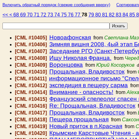
Включить обратный порядок (свежие сообщения вверху)
Сортироват
<<
<
68
69
70
71
72
73
74
75
76
77
78
79
80
81
82
83
84
85
Новоафонская
[CML #10405]
from
Светлана Маз
Зимняя вишня 2008, 4ый этап Б
[CML #10406]
Заседание РГО (Санкт-Петербур
[CML #10407]
Ищу Николая Франца.
[CML #10408]
from
Черед
Воронцовка
[CML #10409]
from
Юрий Косоруков
d
Прощальная, Владивосток
[CML #10410]
from
информационное письмо "Спел
[CML #10411]
экспедиция в пещеру сарма
[CML #10412]
fro
Внимание - опасность!
[CML #10414]
from
Alexa
Французский спелеолог спасен 
[CML #10415]
Re: Прощальная, Владивосток
[CML #10416]
f
Прощальная, Владивосток
[CML #10417]
from
Пещера прощальная
[CML #10418]
from
Саксон
Новый приток в п.Красная
[CML #10419]
from
С
Крымские Карстовые Чтения - 
[CML #10420]