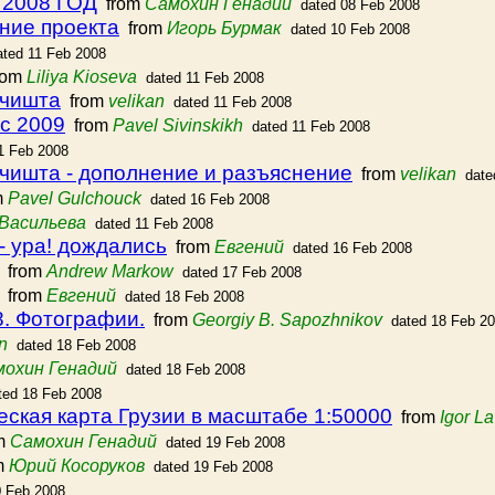
2008 ГОД
from
Самохин Генадий
dated 08 Feb 2008
ние проекта
from
Игорь Бурмак
dated 10 Feb 2008
ated 11 Feb 2008
rom
Liliya Kioseva
dated 11 Feb 2008
Мчишта
from
velikan
dated 11 Feb 2008
с 2009
from
Pavel Sivinskikh
dated 11 Feb 2008
1 Feb 2008
чишта - дополнение и разъяснение
from
velikan
date
m
Pavel Gulchouck
dated 16 Feb 2008
Васильева
dated 11 Feb 2008
- ура! дождались
from
Евгений
dated 16 Feb 2008
from
Andrew Markow
dated 17 Feb 2008
from
Евгений
dated 18 Feb 2008
8. Фотографии.
from
Georgiy B. Sapozhnikov
dated 18 Feb 2
n
dated 18 Feb 2008
охин Генадий
dated 18 Feb 2008
ted 18 Feb 2008
ская карта Грузии в масштабе 1:50000
from
Igor L
m
Самохин Генадий
dated 19 Feb 2008
m
Юрий Косоруков
dated 19 Feb 2008
0 Feb 2008