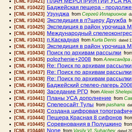
ПЛАН МЕРОПРИЯТИЙ УСА НА 
[CML #10421]
Баджейская пещера - продолже
[CML #10422]
Узунджа
[CML #10423]
from
Сергей Илларионов
d
Экспедиция в п?щеру Дружба
[CML #10424]
f
Экспедиция в район урочища 
[CML #10425]
Международный спелеоконгрес
[CML #10426]
п.Каскадная
[CML #10431]
from
Kurta Denis
dated 1
Экспедиция в район урочища М
[CML #10433]
Поиск по архивам рассылки
[CML #10434]
fro
polozhenie+2008
[CML #10435]
from
Александра 
Re: Поиск по архивам рассылки
[CML #10436]
Re: Поиск по архивам рассылки
[CML #10437]
Re: Поиск по архивам рассылки
[CML #10438]
Баджейский спелео-лагерь 200
[CML #10439]
Заседание РГО
[CML #10440]
from
Alexei Shelepi
Планы УСА дополнение
[CML #10441]
from
Сам
Спелеосайт Тулы
[CML #10442]
from
pasharra
da
Создана цифровая топографиче
[CML #10443]
Пещера Красная 8 сифонов
[CML #10444]
fro
Соревнования в Полушкино
[CML #10445]
fro
None
[CML #10446]
from
Vasily Vl. Suhachev
dated 2