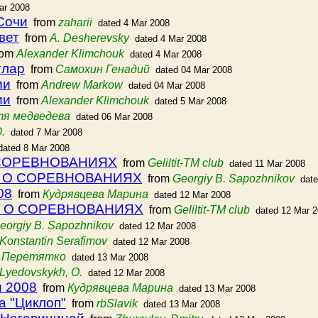
ar 2008
Сочи
from
zaharii
dated 4 Mar 2008
вет
from
A. Desherevsky
dated 4 Mar 2008
rom
Alexander Klimchouk
dated 4 Mar 2008
глар
from
Самохин Генадий
dated 04 Mar 2008
ии
from
Andrew Markow
dated 04 Mar 2008
ии
from
Alexander Klimchouk
dated 5 Mar 2008
тя медведева
dated 06 Mar 2008
.
dated 7 Mar 2008
dated 8 Mar 2008
 СОРЕВНОВАНИЯХ
from
Geliltit-TM club
dated 11 Mar 2008
ИЕ О СОРЕВНОВАНИЯХ
from
Georgiy B. Sapozhnikov
dat
08
from
Кудрявцева Марина
dated 12 Mar 2008
ИЕ О СОРЕВНОВАНИЯХ
from
Geliltit-TM club
dated 12 Mar 
eorgiy B. Sapozhnikov
dated 12 Mar 2008
Konstantin Serafimov
dated 12 Mar 2008
 Перетятко
dated 13 Mar 2008
Lyedovskykh, O.
dated 12 Mar 2008
и 2008
from
Кудрявцева Марина
dated 13 Mar 2008
а "Циклоп"
from
rbSlavik
dated 13 Mar 2008