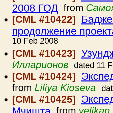
2008 ГОД
from
Само
Бадже
[CML #10422]
продолжение проект
10 Feb 2008
Узунд
[CML #10423]
Илларионов
dated 11 
Экспе
[CML #10424]
from
Liliya Kioseva
da
Экспе
[CML #10425]
Мчишта
from
velikan