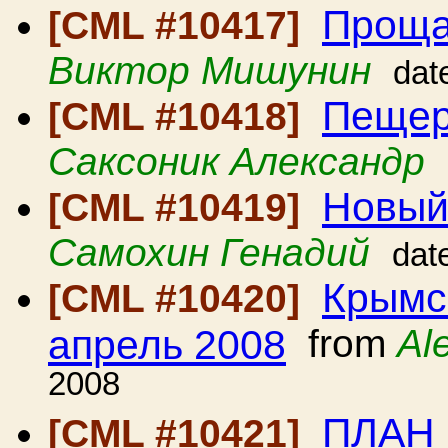
Проща
[CML #10417]
Виктор Мишунин
dat
Пещер
[CML #10418]
Саксоник Александр
Новый 
[CML #10419]
Самохин Генадий
dat
Крымс
[CML #10420]
апрель 2008
from
Al
2008
ПЛАН
[CML #10421]