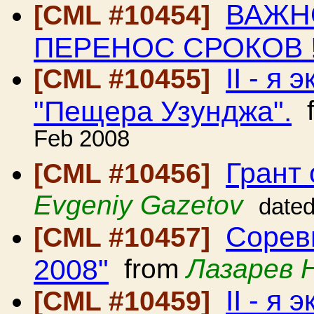
ВАЖНО
[CML #10454]
ПЕРЕНОС СРОКОВ !
II - я
[CML #10455]
"Пещера Узунджа".
f
Feb 2008
Грант 
[CML #10456]
Evgeniy Gazetov
date
Сорев
[CML #10457]
2008"
from
Лазарев 
II - я
[CML #10459]