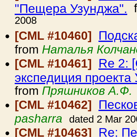
"Пещера Узунджа".
f
2008
Подск
[CML #10460]
from
Наталья Колчан
Re 2: 
[CML #10461]
экспедиция проекта
from
Пряшников А.Ф.
Песко
[CML #10462]
pasharra
dated 2 Mar 2
Re: П
[CML #10463]