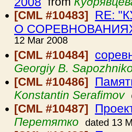
2008
from
Кудрявцев
RE: "
[CML #10483]
О СОРЕВНОВАНИЯ
12 Mar 2008
соревн
[CML #10484]
Georgiy B. Sapozhnik
Памят
[CML #10486]
Konstantin Serafimov
Проек
[CML #10487]
Перетятко
dated 13 