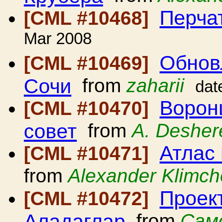
Перчат
[CML #10468]
Mar 2008
Обнов
[CML #10469]
Сочи
from
zaharii
dat
Ворон
[CML #10470]
совет
from
A. Desher
Атлас
[CML #10471]
from
Alexander Klimc
Проек
[CML #10472]
Аладаглар
from
Сам