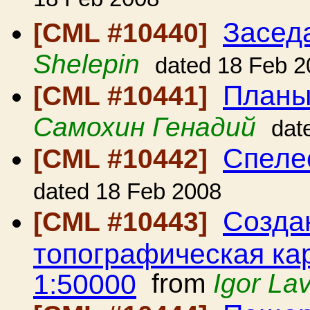
18 Feb 2008
Засед
[CML #10440]
Shelepin
dated 18 Feb 2
Планы
[CML #10441]
Самохин Генадий
dat
Спеле
[CML #10442]
dated 18 Feb 2008
Созда
[CML #10443]
топографическая ка
1:50000
from
Igor La