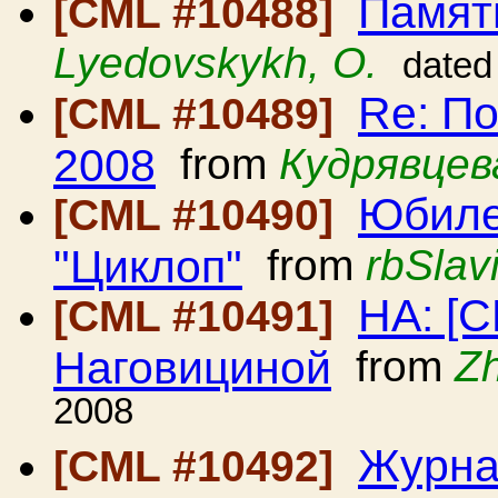
Памят
[CML #10488]
Lyedovskykh, O.
dated
Re: П
[CML #10489]
2008
from
Кудрявцев
Юбиле
[CML #10490]
"Циклоп"
from
rbSlav
HA: [
[CML #10491]
Наговициной
from
Zh
2008
Журна
[CML #10492]