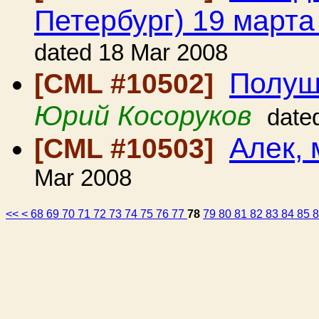
Петербург) 19 марта
dated 18 Mar 2008
Полуш
[CML #10502]
Юрий Косоруков
date
Алек, 
[CML #10503]
Mar 2008
<<
<
68
69
70
71
72
73
74
75
76
77
78
79
80
81
82
83
84
85