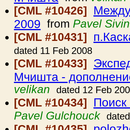
Между
[CML #10426]
2009
from
Pavel Sivi
п.Кас
[CML #10431]
dated 11 Feb 2008
Экспе
[CML #10433]
Мчишта - дополнени
velikan
dated 12 Feb 20
Поиск
[CML #10434]
Pavel Gulchouck
dated
poloz
[CML #10435]