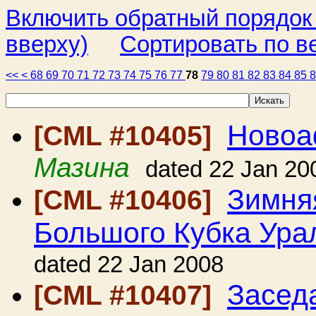
Включить обратный порядок
вверху)
Сортировать по в
<<
<
68
69
70
71
72
73
74
75
76
77
78
79
80
81
82
83
84
85
Новоа
[CML #10405]
Мазина
dated 22 Jan 20
Зимня
[CML #10406]
Большого Кубка Ура
dated 22 Jan 2008
Засед
[CML #10407]