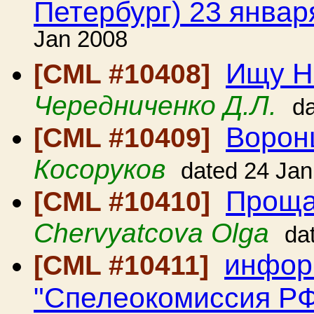
Петербург) 23 январ
Jan 2008
Ищу Н
[CML #10408]
Чередниченко Д.Л.
d
Ворон
[CML #10409]
Косоруков
dated 24 Jan
Проща
[CML #10410]
Chervyatcova Olga
da
инфор
[CML #10411]
"Спелеокомиссия РФ