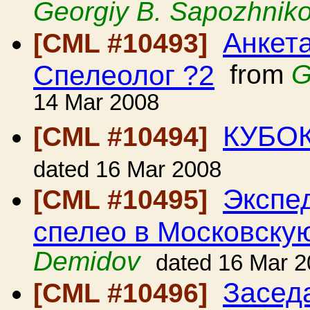
Georgiy B. Sapozhnik
Анкет
[CML #10493]
Спелеолог ?2
from
G
14 Mar 2008
КУБОК
[CML #10494]
dated 16 Mar 2008
Экспе
[CML #10495]
спелео в Московску
Demidov
dated 16 Mar 
Засед
[CML #10496]