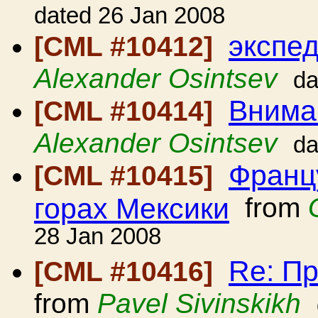
dated 26 Jan 2008
экспе
[CML #10412]
Alexander Osintsev
da
Вниман
[CML #10414]
Alexander Osintsev
da
Франц
[CML #10415]
горах Мексики
from
28 Jan 2008
Re: П
[CML #10416]
from
Pavel Sivinskikh