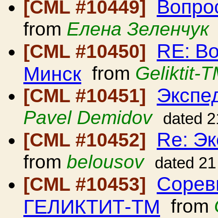
Вопро
[CML #10449]
from
Елена Зеленчук
RE: В
[CML #10450]
Минск
from
Geliktit-
Экспед
[CML #10451]
Pavel Demidov
dated 2
Re: Эк
[CML #10452]
from
belousov
dated 21
Сорев
[CML #10453]
ГЕЛИКТИТ-ТМ
from