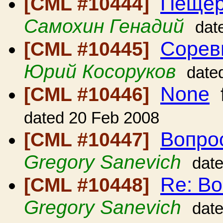
Пещер
[CML #10444]
Самохин Генадий
dat
Сорев
[CML #10445]
Юрий Косоруков
date
None
[CML #10446]
dated 20 Feb 2008
Вопрос
[CML #10447]
Gregory Sanevich
dat
Re: Во
[CML #10448]
Gregory Sanevich
dat