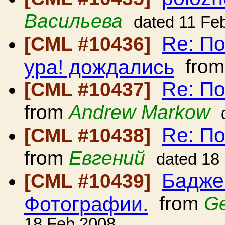
Васильева
dated 11 Fe
Re: По
[CML #10436]
ура! дождались
fro
Re: П
[CML #10437]
from
Andrew Markow
Re: П
[CML #10438]
from
Евгений
dated 18
Бадже
[CML #10439]
Фотографии.
from
Ge