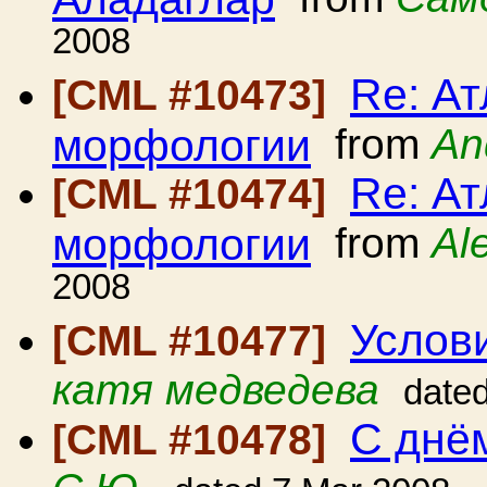
2008
Re: А
[CML #10473]
морфологии
from
An
Re: А
[CML #10474]
морфологии
from
Al
2008
Услов
[CML #10477]
катя медведева
date
С днё
[CML #10478]