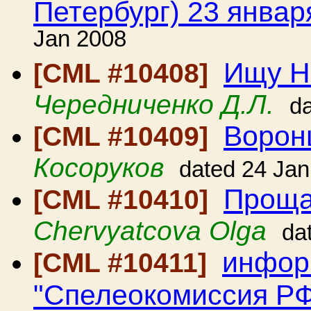
Петербург) 23 январ
Jan 2008
Ищу Н
[CML #10408]
Чередниченко Д.Л.
d
Ворон
[CML #10409]
Косоруков
dated 24 Jan
Проща
[CML #10410]
Chervyatcova Olga
da
инфор
[CML #10411]
"Спелеокомиссия РФ