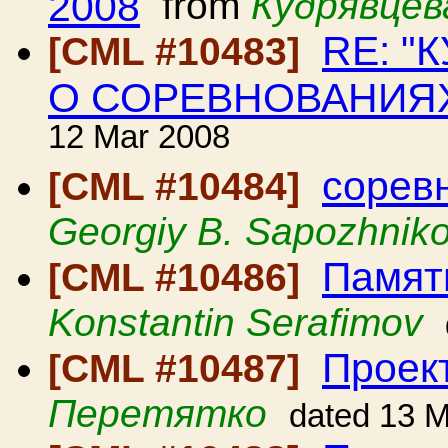
2008
from
Кудрявцев
RE: "
[CML #10483]
О СОРЕВНОВАНИЯ
12 Mar 2008
соревн
[CML #10484]
Georgiy B. Sapozhnik
Памят
[CML #10486]
Konstantin Serafimov
Проек
[CML #10487]
Перетятко
dated 13 