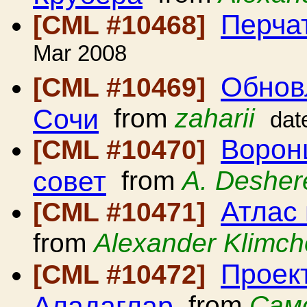
Перчат
[CML #10468]
Mar 2008
Обнов
[CML #10469]
Сочи
from
zaharii
dat
Ворон
[CML #10470]
совет
from
A. Desher
Атлас
[CML #10471]
from
Alexander Klimc
Проек
[CML #10472]
Аладаглар
from
Сам