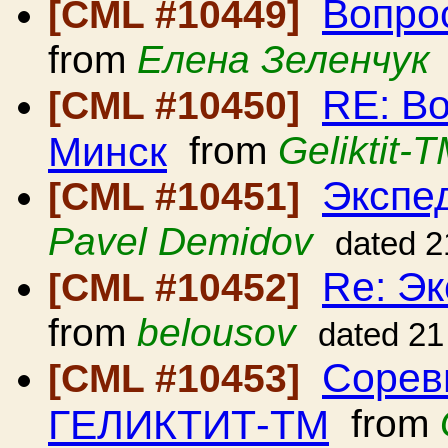
Вопро
[CML #10449]
from
Елена Зеленчук
RE: В
[CML #10450]
Минск
from
Geliktit-
Экспед
[CML #10451]
Pavel Demidov
dated 2
Re: Эк
[CML #10452]
from
belousov
dated 21
Сорев
[CML #10453]
ГЕЛИКТИТ-ТМ
from