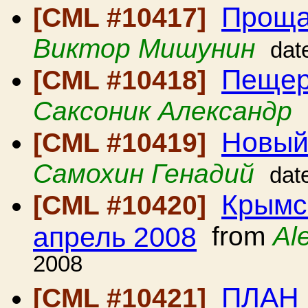
Проща
[CML #10417]
Виктор Мишунин
dat
Пещер
[CML #10418]
Саксоник Александр
Новый 
[CML #10419]
Самохин Генадий
dat
Крымс
[CML #10420]
апрель 2008
from
Al
2008
ПЛАН
[CML #10421]