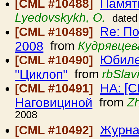
Памят
[CML #10488]
Lyedovskykh, O.
dated
Re: П
[CML #10489]
2008
from
Кудрявцев
Юбиле
[CML #10490]
"Циклоп"
from
rbSlav
HA: [
[CML #10491]
Наговициной
from
Zh
2008
Журна
[CML #10492]