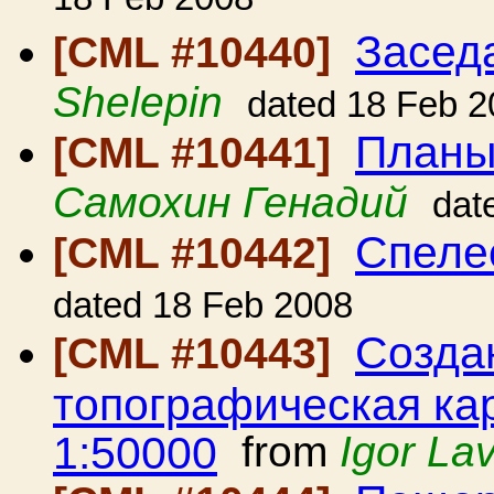
18 Feb 2008
Засед
[CML #10440]
Shelepin
dated 18 Feb 2
Планы
[CML #10441]
Самохин Генадий
dat
Спеле
[CML #10442]
dated 18 Feb 2008
Созда
[CML #10443]
топографическая ка
1:50000
from
Igor La