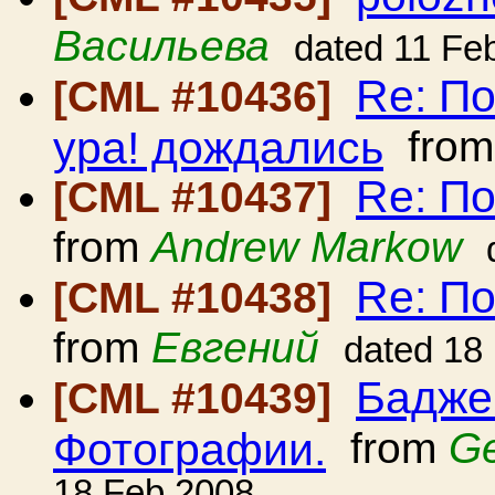
Васильева
dated 11 Fe
Re: По
[CML #10436]
ура! дождались
fro
Re: П
[CML #10437]
from
Andrew Markow
Re: П
[CML #10438]
from
Евгений
dated 18
Бадже
[CML #10439]
Фотографии.
from
Ge