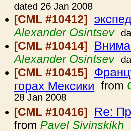
dated 26 Jan 2008
экспе
[CML #10412]
Alexander Osintsev
da
Вниман
[CML #10414]
Alexander Osintsev
da
Франц
[CML #10415]
горах Мексики
from
28 Jan 2008
Re: П
[CML #10416]
from
Pavel Sivinskikh