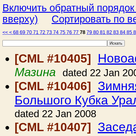
Включить обратный порядок
вверху)
Сортировать по в
<<
<
68
69
70
71
72
73
74
75
76
77
78
79
80
81
82
83
84
85
Новоа
[CML #10405]
Мазина
dated 22 Jan 20
Зимня
[CML #10406]
Большого Кубка Ура
dated 22 Jan 2008
Засед
[CML #10407]