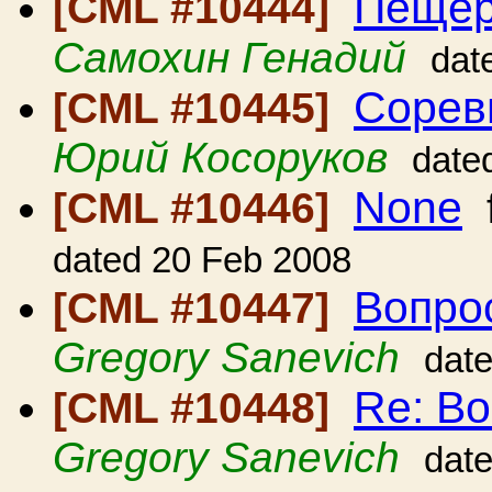
Пещер
[CML #10444]
Самохин Генадий
dat
Сорев
[CML #10445]
Юрий Косоруков
date
None
[CML #10446]
dated 20 Feb 2008
Вопрос
[CML #10447]
Gregory Sanevich
dat
Re: Во
[CML #10448]
Gregory Sanevich
dat