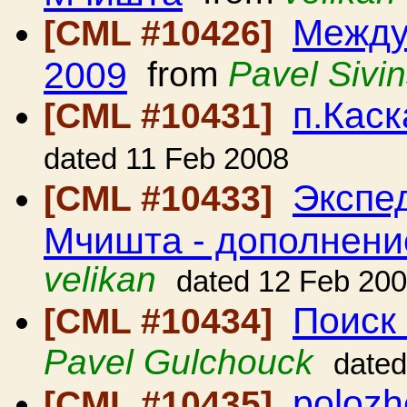
Между
[CML #10426]
2009
from
Pavel Sivi
п.Кас
[CML #10431]
dated 11 Feb 2008
Экспе
[CML #10433]
Мчишта - дополнени
velikan
dated 12 Feb 20
Поиск
[CML #10434]
Pavel Gulchouck
dated
poloz
[CML #10435]