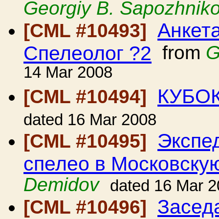
Georgiy B. Sapozhnik
Анкет
[CML #10493]
Спелеолог ?2
from
G
14 Mar 2008
КУБОК
[CML #10494]
dated 16 Mar 2008
Экспе
[CML #10495]
спелео в Московску
Demidov
dated 16 Mar 
Засед
[CML #10496]