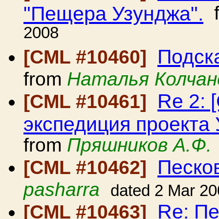
"Пещера Узунджа".
f
2008
Подск
[CML #10460]
from
Наталья Колчан
Re 2: 
[CML #10461]
экспедиция проекта
from
Пряшников А.Ф.
Песко
[CML #10462]
pasharra
dated 2 Mar 2
Re: П
[CML #10463]