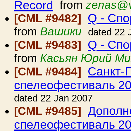
Record
from
zenas@v
Q - Сп
[CML #9482]
from
Вашики
dated 22 
Q - Сп
[CML #9483]
from
Касьян Юрий Ми
Санкт-П
[CML #9484]
спелеофестиваль 2
dated 22 Jan 2007
Дополне
[CML #9485]
спелеофестиваль 2