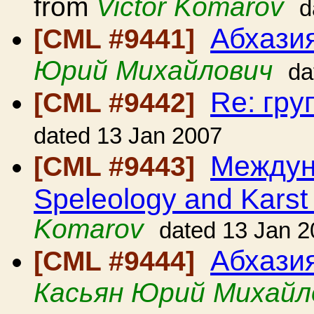
from
Victor Komarov
d
Абхази
[CML #9441]
Юрий Михайлович
da
Re: гр
[CML #9442]
dated 13 Jan 2007
Междун
[CML #9443]
Speleology and Karst
Komarov
dated 13 Jan 
Абхазия
[CML #9444]
Касьян Юрий Михайл