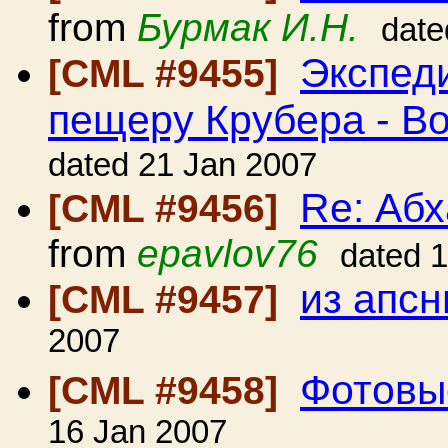
from
Бурмак И.Н.
date
Экспед
[CML #9455]
пещеру Крубера - В
dated 21 Jan 2007
Re: Абх
[CML #9456]
from
epavlov76
dated 
из апс
[CML #9457]
2007
Фотовы
[CML #9458]
16 Jan 2007