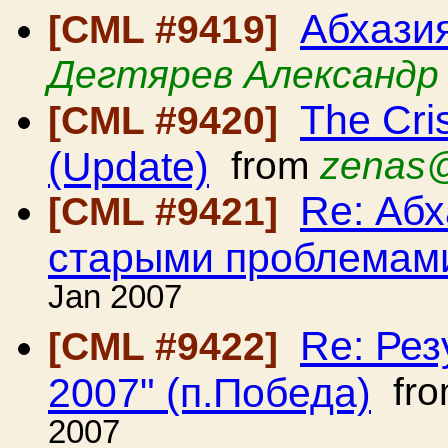
Абхазия
[CML #9419]
Дегтярев Александр
The Cri
[CML #9420]
(Update)
from
zenas@
Re: Абх
[CML #9421]
старыми проблемам
Jan 2007
Re: Рез
[CML #9422]
2007" (п.Победа)
fr
2007