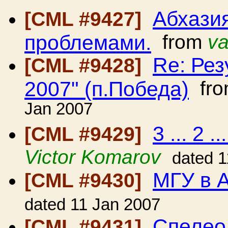
Абхазия
[CML #9427]
проблемами.
from
va
Re: Рез
[CML #9428]
2007" (п.Победа)
fr
Jan 2007
3 ... 2 ..
[CML #9429]
Victor Komarov
dated 1
МГУ в 
[CML #9430]
dated 11 Jan 2007
Спелео
[CML #9431]