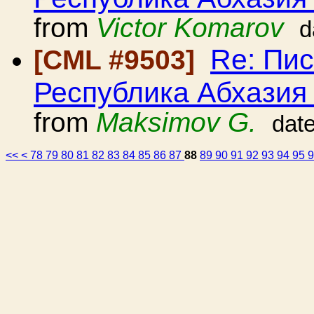
from
Victor Komarov
d
Re: Пи
[CML #9503]
Республика Абхазия 
from
Maksimov G.
dat
<<
<
78
79
80
81
82
83
84
85
86
87
88
89
90
91
92
93
94
95