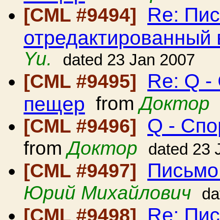
Re: Пис
[CML #9494]
отредактированный 
Yu.
dated 23 Jan 2007
Re: Q 
[CML #9495]
пещер
from
Доктор
Q - Сп
[CML #9496]
from
Доктор
dated 23 
Письмо
[CML #9497]
Юрий Михайлович
da
Re: Пис
[CML #9498]