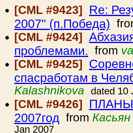
Re: Рез
[CML #9423]
2007" (п.Победа)
fr
Абхазия
[CML #9424]
проблемами.
from
va
Соревн
[CML #9425]
спасработам в Челя
Kalashnikova
dated 10
ПЛАНЫ
[CML #9426]
2007год
from
Касьян
Jan 2007