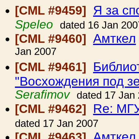
Я за сп
[CML #9459]
Speleo
dated 16 Jan 200
Амткел
[CML #9460]
Jan 2007
Библио
[CML #9461]
"Восхождения под з
Serafimov
dated 17 Jan
Re: МГУ
[CML #9462]
dated 17 Jan 2007
Амткел
[CML #9463]