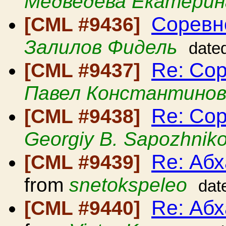
Медведева Екатерин
Соревн
[CML #9436]
Залилов Фидель
date
Re: Со
[CML #9437]
Павел Константино
Re: Со
[CML #9438]
Georgiy B. Sapozhnik
Re: Аб
[CML #9439]
from
snetokspeleo
dat
Re: Аб
[CML #9440]