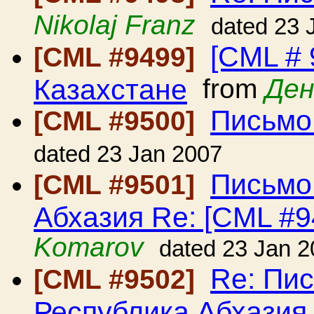
Nikolaj Franz
dated 23 
[CML #
[CML #9499]
Казахстане
from
Ден
Письмо
[CML #9500]
dated 23 Jan 2007
Письмо
[CML #9501]
Абхазия Re: [CML #9
Komarov
dated 23 Jan 
Re: Пи
[CML #9502]
Республика Абхазия 