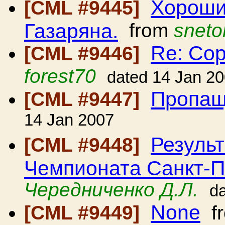
Хороши
[CML #9445]
Газаряна.
from
sneto
Re: Со
[CML #9446]
forest70
dated 14 Jan 2
Пропащ
[CML #9447]
14 Jan 2007
Результ
[CML #9448]
Чемпионата Санкт-
Чередниченко Д.Л.
d
None
[CML #9449]
f