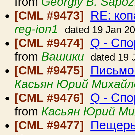
from
Georgiy B. Sapoz
RE: коп
[CML #9473]
reg-ion1
dated 19 Jan 2
Q - Сп
[CML #9474]
from
Вашики
dated 19 
Письмо
[CML #9475]
Касьян Юрий Михайл
Q - Сп
[CML #9476]
from
Касьян Юрий Ми
Пещеpы
[CML #9477]