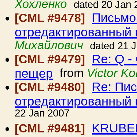
Хохленко
dated 20 Jan 
Письмо
[CML #9478]
отредактированный 
Михайлович
dated 21 
Re: Q 
[CML #9479]
пещер
from
Victor K
Re: Пис
[CML #9480]
отредактированный 
22 Jan 2007
KRUBER
[CML #9481]