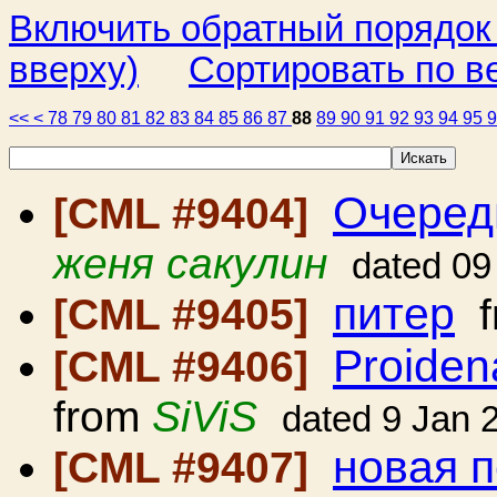
Включить обратный порядок
вверху)
Сортировать по в
<<
<
78
79
80
81
82
83
84
85
86
87
88
89
90
91
92
93
94
95
Очеред
[CML #9404]
женя сакулин
dated 09
питер
[CML #9405]
f
Proiden
[CML #9406]
from
SiViS
dated 9 Jan 
новая 
[CML #9407]