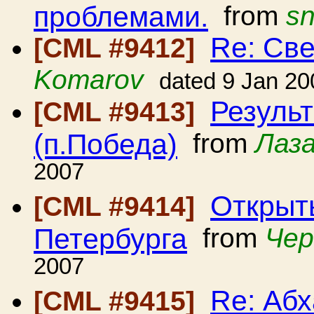
проблемами.
from
sn
Re: Св
[CML #9412]
Komarov
dated 9 Jan 20
Результ
[CML #9413]
(п.Победа)
from
Лаз
2007
Открыт
[CML #9414]
Петербурга
from
Чер
2007
Re: Абх
[CML #9415]