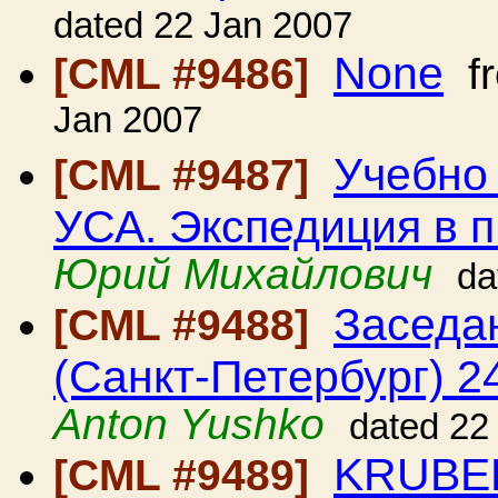
dated 22 Jan 2007
None
[CML #9486]
f
Jan 2007
Учебно 
[CML #9487]
УСА. Экспедиция в п
Юрий Михайлович
da
Заседа
[CML #9488]
(Санкт-Петербург) 24
Anton Yushko
dated 22
KRUBER
[CML #9489]