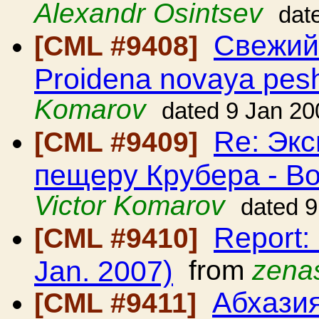
Alexandr Osintsev
dat
Свежий 
[CML #9408]
Proidena novaya pesh
Komarov
dated 9 Jan 20
Re: Эк
[CML #9409]
пещеру Крубера - В
Victor Komarov
dated 9
Report
[CML #9410]
Jan. 2007)
from
zena
Абхазия
[CML #9411]