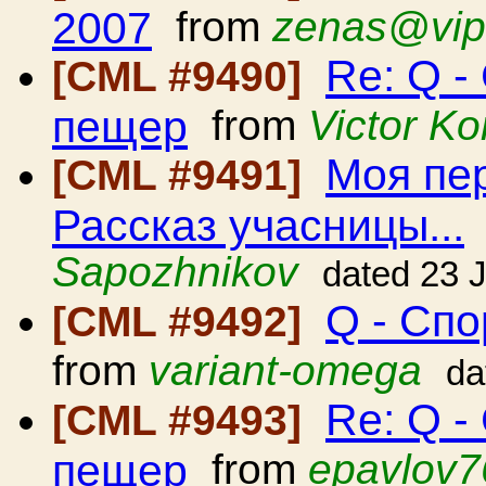
2007
from
zenas@vip
Re: Q 
[CML #9490]
пещер
from
Victor K
Моя пер
[CML #9491]
Расcказ учасницы...
Sapozhnikov
dated 23 
Q - Сп
[CML #9492]
from
variant-omega
da
Re: Q 
[CML #9493]
пещер
from
epavlov7