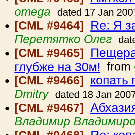
omega
dated 17 Jan 200
Re: Я з
[CML #9464]
Перетятко Олег
dat
Пещера
[CML #9465]
глубже на 30м!
from
копать 
[CML #9466]
Dmitry
dated 18 Jan 200
Абхази
[CML #9467]
Владимир Владимиро