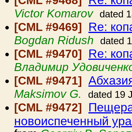
Re: коп
[CML #9468]
Victor Komarov
dated 
Re: коп
[CML #9469]
Bogdan Ridush
dated 
Re: коп
[CML #9470]
Владимир Удовиченк
Абхази
[CML #9471]
Maksimov G.
dated 19 
Пещера
[CML #9472]
новоиспеченный ура