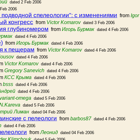
рий
dated 2 Feb 2006
 Feb 2006
 подводной спелеологии": с изменениями
from
Igor
й конгресс
from
Victor Komarov
dated 3 Feb 2006
ния глубиномером
from
Игорь Бурмак
dated 4 Feb 2006
урмак
dated 4 Feb 2006
)
from
Игорь Бурмак
dated 4 Feb 2006
я к пещерам
from
Victor Komarov
dated 4 Feb 2006
lousov
dated 4 Feb 2006
om
Victor Komarov
dated 4 Feb 2006
om
Gregory Sanevich
dated 4 Feb 2006
om
КСС Крыма
dated 4 Feb 2006
m
bsss
dated 4 Feb 2006
Андрей
dated 4 Feb 2006
variant-omega
dated 5 Feb 2006
N.Kareva
dated 5 Feb 2006
трий Лиман
dated 04 Feb 2006
аинские с пелеологи
from
barbos87
dated 4 Feb 2006
m
dated 4 Feb 2006
пелеологи
from
Леонид
dated 04 Feb 2006
der Klimchouk
dated 5 Feb 2006