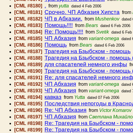
.
[CML #8180]
from
yutta
dated 4 Feb 2006
Срочно. ЧП Абхазия Хипста
[CML #8181]
from
ЧП в Абхазии.
[CML #8182]
from
Mushenkov
dated 
Помощь!!!!
[CML #8183]
from
Bears
dated 6 Feb 2006
Re: Помощь!!!!
[CML #8184]
from
Svetik
dated 6 Feb
ЧП Абхазия
[CML #8185]
from
variant-omega
dated 
Помощь
[CML #8186]
from
Bears
dated 6 Feb 2006
Трагедия на Бзыбском - помощь
[CML #8187]
Трагедия на Бзыбском - помощь 
[CML #8188]
для спасателей немного инфы
[CML #8189]
f
Трагедия на Бзыбском - помощь 
[CML #8190]
Re: для спасателей немного ин
[CML #8191]
ЧП Абхазия
[CML #8192]
from
variant-omega
dated 
ЧП Абхазия
[CML #8193]
from
variant-omega
dated 
кавказ
[CML #8194]
from
Yutta
dated 07 Feb 2006
Последствия непогоды в Красно
[CML #8195]
Re: ЧП Абхазия
[CML #8196]
from
Victor Komarov
ЧП Абхазия
[CML #8197]
from
Светлана Михайло
Re: Трагедия на Бзыбском - пом
[CML #8198]
Re: Трагедия на Бзыбском - пом
[CML #8199]