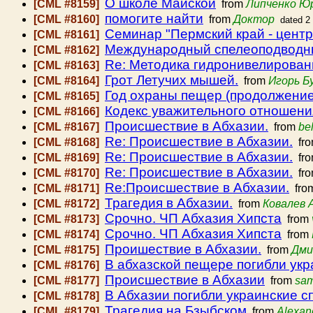
О школе Майской
[CML #8159]
from
Липченко Ю
помогите найти
[CML #8160]
from
Доктор
dated 2
Семинар "Пермский край - центр
[CML #8161]
Международный спелеоподводны
[CML #8162]
Re: Методика гидронивелирова
[CML #8163]
Грот Летучих мышей.
[CML #8164]
from
Игорь Б
Год охраны пещер (продолжение
[CML #8165]
Кодекс уважительного отношени
[CML #8166]
Происшествие в Абхазии.
[CML #8167]
from
be
Re: Происшествие в Абхазии.
[CML #8168]
fr
Re: Происшествие в Абхазии.
[CML #8169]
fr
Re: Происшествие в Абхазии.
[CML #8170]
fr
Re:Происшествие в Абхазии.
[CML #8171]
fro
Трагедия в Абхазии.
[CML #8172]
from
Ковалев 
Срочно. ЧП Абхазия Хипста
[CML #8173]
from
Срочно. ЧП Абхазия Хипста
[CML #8174]
from
Проишествие в Абхазии.
[CML #8175]
from
Дми
В абхазской пещере погибли укр
[CML #8176]
Происшествие в Абхазии
[CML #8177]
from
sa
В Абхазии погибли украинские с
[CML #8178]
Трагедия на Бзыбском
[CML #8179]
from
Alexan