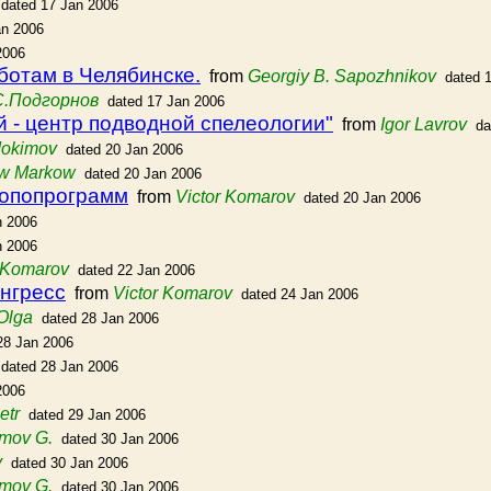
dated 17 Jan 2006
an 2006
2006
ботам в Челябинске.
from
Georgiy B. Sapozhnikov
dated 
С.Подгорнов
dated 17 Jan 2006
 - центр подводной спелеологии"
from
Igor Lavrov
da
dokimov
dated 20 Jan 2006
w Markow
dated 20 Jan 2006
топопрограмм
from
Victor Komarov
dated 20 Jan 2006
n 2006
n 2006
r Komarov
dated 22 Jan 2006
онгресс
from
Victor Komarov
dated 24 Jan 2006
Olga
dated 28 Jan 2006
28 Jan 2006
dated 28 Jan 2006
2006
etr
dated 29 Jan 2006
mov G.
dated 30 Jan 2006
y
dated 30 Jan 2006
mov G.
dated 30 Jan 2006