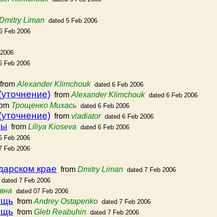
Dmitry Liman
dated 5 Feb 2006
6 Feb 2006
 2006
6 Feb 2006
from
Alexander Klimchouk
dated 6 Feb 2006
(уточнение)
from
Alexander Klimchouk
dated 6 Feb 2006
rom
Трощенко Михась
dated 6 Feb 2006
(уточнение)
from
vladiator
dated 6 Feb 2006
фы
from
Liliya Kioseva
dated 6 Feb 2006
6 Feb 2006
7 Feb 2006
дарском крае
from
Dmitry Liman
dated 7 Feb 2006
dated 7 Feb 2006
вна
dated 07 Feb 2006
ощь
from
Andrey Ostapenko
dated 7 Feb 2006
ощь
from
Gleb Reabuhin
dated 7 Feb 2006