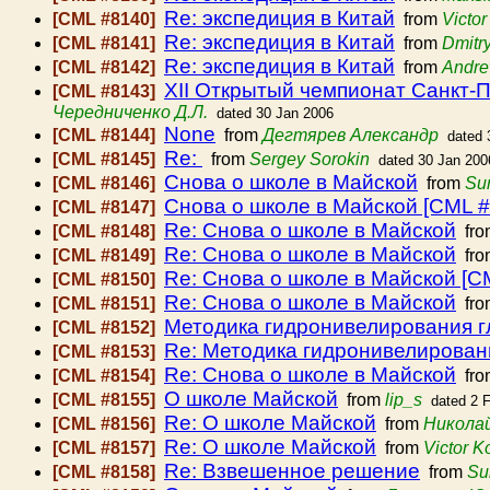
Re: экспедиция в Китай
[CML #8140]
from
Victo
Re: экспедиция в Китай
[CML #8141]
from
Dmitr
Re: экспедиция в Китай
[CML #8142]
from
Andr
XII Открытый чемпионат Санкт-П
[CML #8143]
Чередниченко Д.Л.
dated 30 Jan 2006
None
[CML #8144]
from
Дегтярев Александр
dated 
Re:
[CML #8145]
from
Sergey Sorokin
dated 30 Jan 200
Снова о школе в Майской
[CML #8146]
from
Su
Снова о школе в Майской [CML #
[CML #8147]
Re: Снова о школе в Майской
[CML #8148]
fr
Re: Снова о школе в Майской
[CML #8149]
fr
Re: Снова о школе в Майской [C
[CML #8150]
Re: Снова о школе в Майской
[CML #8151]
fr
Методика гидронивелирования 
[CML #8152]
Re: Методика гидронивелирова
[CML #8153]
Re: Снова о школе в Майской
[CML #8154]
fr
О школе Майской
[CML #8155]
from
lip_s
dated 2 
Re: О школе Майской
[CML #8156]
from
Никола
Re: О школе Майской
[CML #8157]
from
Victor 
Re: Взвешенное решение
[CML #8158]
from
Su