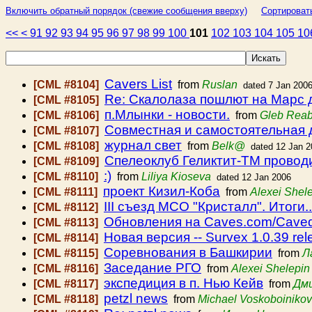
Включить обратный порядок (свежие сообщения вверху)
Сортироват
<<
<
91
92
93
94
95
96
97
98
99
100
101
102
103
104
105
10
Cavers List
[CML #8104]
from
Ruslan
dated 7 Jan 200
Re: Скалолаза пошлют на Марс 
[CML #8105]
п.Млынки - новости.
[CML #8106]
from
Gleb Reab
Совместная и самостоятельная 
[CML #8107]
журнал свет
[CML #8108]
from
Belk@
dated 12 Jan 
Спелеоклуб Геликтит-ТМ провод
[CML #8109]
:)
[CML #8110]
from
Liliya Kioseva
dated 12 Jan 2006
проект Кизил-Коба
[CML #8111]
from
Alexei Shel
III съезд МСО "Кристалл". Итоги..
[CML #8112]
Обновления на Caves.com/Cave
[CML #8113]
Новая версия -- Survex 1.0.39 re
[CML #8114]
Соревнования в Башкирии
[CML #8115]
from
Л
Заседание РГО
[CML #8116]
from
Alexei Shelepin
экспедиция в п. Нью Кейв
[CML #8117]
from
Дм
petzl news
[CML #8118]
from
Michael Voskoboinikov