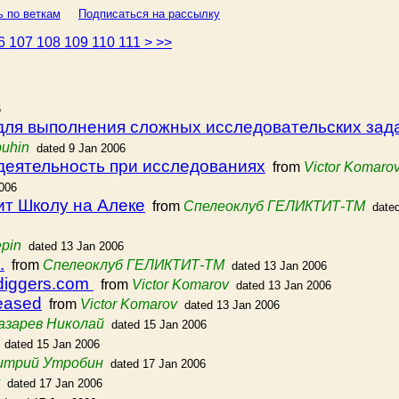
ь по веткам
Подписаться на рассылку
6
107
108
109
110
111
>
>>
6
для выполнения сложных исследовательских зад
uhin
dated 9 Jan 2006
деятельность при исследованиях
from
Victor Komaro
2006
ит Школу на Алеке
from
Спелеоклуб ГЕЛИКТИТ-ТМ
date
epin
dated 13 Jan 2006
.
from
Спелеоклуб ГЕЛИКТИТ-ТМ
dated 13 Jan 2006
diggers.com
from
Victor Komarov
dated 13 Jan 2006
leased
from
Victor Komarov
dated 13 Jan 2006
азарев Николай
dated 15 Jan 2006
dated 15 Jan 2006
итрий Утробин
dated 17 Jan 2006
dated 17 Jan 2006