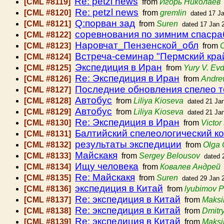
Re: petzl news
[CML #8119]
from
Игорь Николаев
Re: petzl news
[CML #8120]
from
gremlin
dated 17 J
Q:порван зад
[CML #8121]
from
Suren
dated 17 Jan 
соревнования по зимним спасра
[CML #8122]
Наровчат_Пензенской_обл
[CML #8123]
from
Встреча-семинар "Пермский край
[CML #8124]
Экспедиция в Иран
[CML #8125]
from
Yury V. Ev
Re: Экспедиция в Иран
[CML #8126]
from
Andre
Последние обновления спелео 
[CML #8127]
Автобус
[CML #8128]
from
Liliya Kioseva
dated 21 Ja
Автобус
[CML #8129]
from
Liliya Kioseva
dated 21 Ja
Re: Экспедиция в Иран
[CML #8130]
from
Victo
Балтийский спелеологический к
[CML #8131]
результаты экспедиции
[CML #8132]
from
Olga 
Майскакя
[CML #8133]
from
Sergey Belousov
dated 
Ищу человека
[CML #8134]
from
Ковалев Андрей
Re: Майскакя
[CML #8135]
from
Suren
dated 29 Jan 
экспедиция в Китай
[CML #8136]
from
lyubimov P
Re: экспедиция в Китай
[CML #8137]
from
Maksi
Re: экспедиция в Китай
[CML #8138]
from
Dmitr
Re: экспедиция в Китай
[CML #8139]
from
Maksi