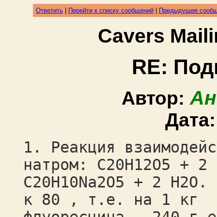
Ответить
|
Перейти к списку сообщений
|
Предыдущее сооб
Cavers Mail
RE: Под
Ан
Автор:
Дата
1. Реакция взаимодейс
натром: C20H12O5 + 2 
C20H10Na2O5 + 2 H2O. 
к 80 , т.е. на 1 кг