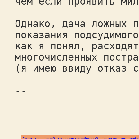
чем если проявить мил
Однако, дача ложных п
показания подсудимого
как я понял, расходят
многочисленных постра
(я имею ввиду отказ с
--
Lucky 
П
Ответить
|
Перейти к списку сообщений
|
Предыдущее сооб