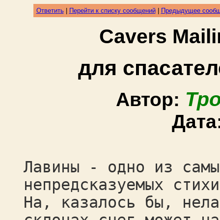
Ответить
|
Перейти к списку сообщений
|
Предыдущее сооб
Cavers Mail
для спасате
Тр
Автор:
Дата
Лавины - одно из самы
непредсказуемых стихи
На, казалось бы, нела