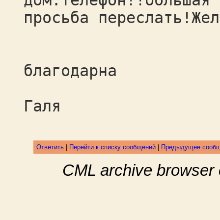
дом.телефон!!большая
просьба переслать!Жел
зар
благодарна
Медв
Галя
Ответить
|
Перейти к списку сообщений
|
Предыдущее сооб
CML archive browser 