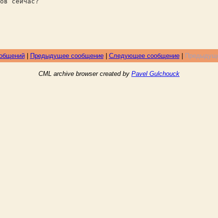
ов сейчас?
ообщений
|
Предыдущее сообщение
|
Следующее сообщение
|
Предыдуще
CML archive browser created by
Pavel Gulchouck