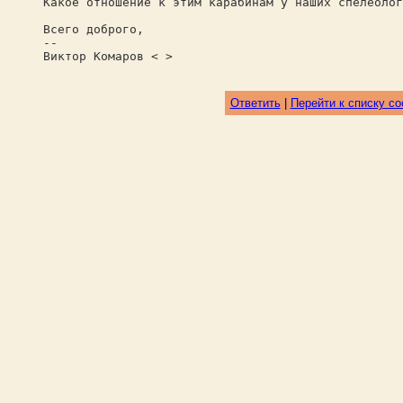
Какое отношение к этим карабинам у наших спелеолог
Всего доброго,
--
Виктор Комаров < >
Ответить
|
Перейти к списку с