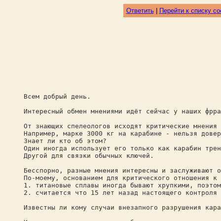
Ответить
|
Перейти к списку с
Всем добрый день.
Интересный обмен мнениями идёт сейчас у наших фрра
От знающих спелеологов исходят критические мнения 
Например, марке 3000 кг на карабине - нельзя довер
Знает ли кто об этом?
Один иногда использует его только как карабин трен
Другой для связки обычных ключей.
Бесспорно, разные мнения интересны и заслуживают о
По-моему, основанием для критического отношения к 
1. титановые сплавы иногда бывают хрупкими, поэтом
2. считается что 15 лет назад настоящего контроля 
Известны ли кому случаи внезапного разрушения кара