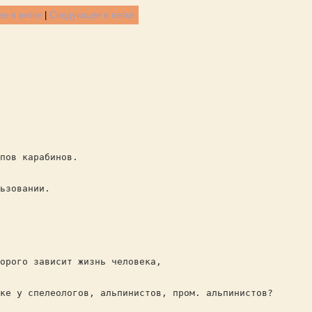
е в ветке
|
Следующее в ветке
пов карабинов.
ьзовании.
орого зависит жизнь человека,
ке у спелеологов, альпинистов, пром. альпинистов?