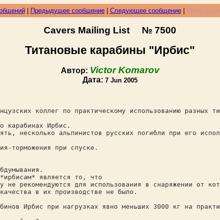
ообщений
|
Предыдущее сообщение
|
Следующее сообщение
|
Предыдуще
Cavers Mailing List № 7500
Титановые карабины "Ирбис"
Victor Komarov
Автор:
Дата:
7 Jun 2005
нцузских коллег по практическому использованию разных ти
о карабинах Ирбис.
ять, несколько альпинистов русских погибли при его испол
ия-торможения при спуске.
бдумывания.
*ирбисам* является то, что
у не рекомендуются для использования в снаряжении от кот
качества в их производстве не было.
бинов Ирбис при нагрузках явно меньших 3000 кг на практи