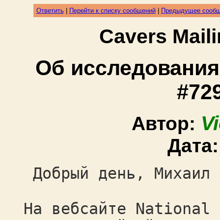
Ответить
|
Перейти к списку сообщений
|
Предыдущее сооб
Cavers Mail
Об исследованиях
#729
V
Автор:
Дата
Добрый день, Михаил 
На вебсайте National 