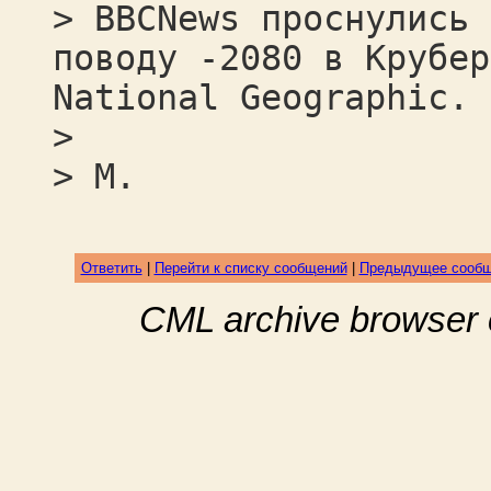
> BBCNews проснулись 
поводу -2080 в Крубер
National Geographic.
>
> M.
Ответить
|
Перейти к списку сообщений
|
Предыдущее сооб
CML archive browser 