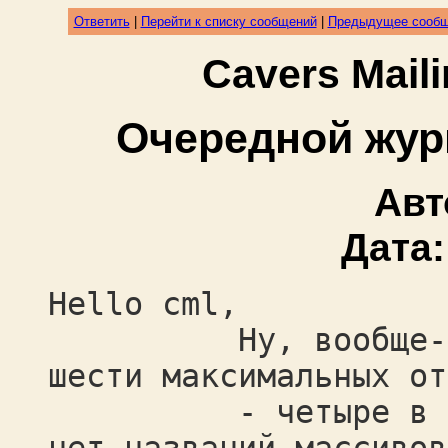
Ответить
|
Перейти к списку сообщений
|
Предыдущее сооб
Cavers Mail
Очередной жур
Авт
Дата
Hello cml,
Ну, вообще-то у 
шести максимальных от
- четыре в Слове