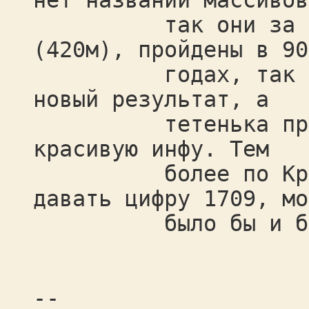
нет названий массивов
так они за исклю
(420м), пройдены в 90
годах, так что с
новый результат, а
тетенька просто 
красивую инфу. Тем
более по Крубера
давать цифру 1709, мо
было бы и боле
--