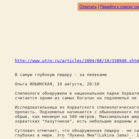
Ответить
|
Перейти к списку с
http://www.utro.ru/articles/2004/08/10/338948.shtm
В самую глубокую пещеру - за пиявками
Ольга ИЛЬИНСКАЯ, 10 августа, 20:10
Спелеологи обнаружили в национальном парке Хорвати
считается одним из самых богатых на подземелья не 
Исследовательница из Хорватского спелеологического
пропасть. Подземелье начинается с обыкновенного пл
обрыв, как минимум на 500 метров. Максимальная шир
хорватских "лазутчиков", есть небольшие водоемы и 
Сутлович отмечает, что обнаруженная пещера - не са
глубоких в мире. Это "Лукина Яма"(Lukina Jama) - 1