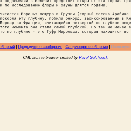
х подземелий в Велебит предстоит открыть: эта горная гря
и по исследованию флоры и фауны длятся годами.
читается Воронья пещера в Грузии (горный массив Арабика
покоряя эту глубину, побили рекорд, зафиксированный в К
Бернар во Франции, считающейся четвертой по глубине пеще
того момента она стала самой глубокой. Но тем не менее 
то по глубине - это Гуфр Мирольда, которая находится во 
ообщений
|
Предыдущее сообщение
|
Следующее сообщение
|
Предыдуще
CML archive browser created by
Pavel Gulchouck