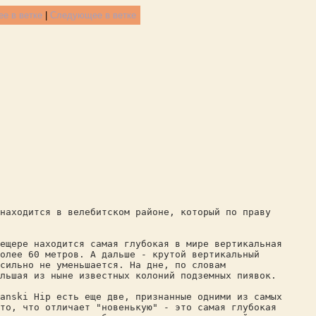
е в ветке
|
Следующее в ветке
находится в велебитском районе, который по праву
ещере находится самая глубокая в мире вертикальная
более 60 метров. А дальше - крутой вертикальный
сильно не уменьшается. На дне, по словам
льшая из ныне известных колоний подземных пиявок.
anski Hip есть еще две, признанные одними из самых
то, что отличает "новенькую" - это самая глубокая