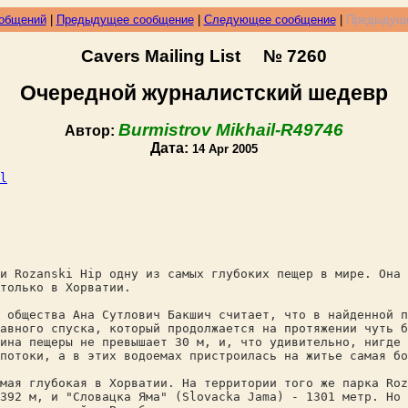
ообщений
|
Предыдущее сообщение
|
Следующее сообщение
|
Предыдуще
Cavers Mailing List № 7260
Очередной журналистский шедевр
Burmistrov Mikhail-R49746
Автор:
Дата:
14 Apr 2005
l
и Rozanski Hip одну из самых глубоких пещер в мире. Она 
только в Хорватии.
 общества Ана Сутлович Бакшич считает, что в найденной п
авного спуска, который продолжается на протяжении чуть 
ина пещеры не превышает 30 м, и, что удивительно, нигде 
потоки, а в этих водоемах пристроилась на житье самая бо
мая глубокая в Хорватии. На территории того же парка Roz
392 м, и "Словацка Яма" (Slovacka Jama) - 1301 метр. Но 