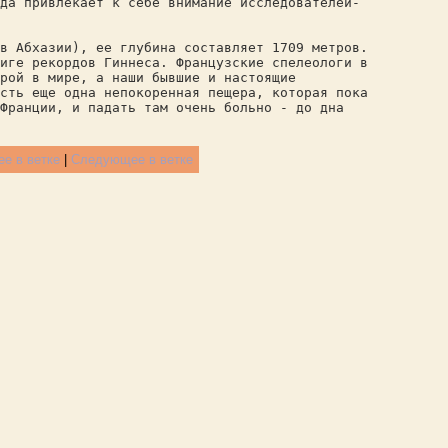
да привлекает к себе внимание исследователей-
 в Абхазии), ее глубина составляет 1709 метров.
ниге рекордов Гиннеса. Французские спелеологи в
рой в мире, а наши бывшие и настоящие
есть еще одна непокоренная пещера, которая пока
Франции, и падать там очень больно - до дна
е в ветке
|
Следующее в ветке