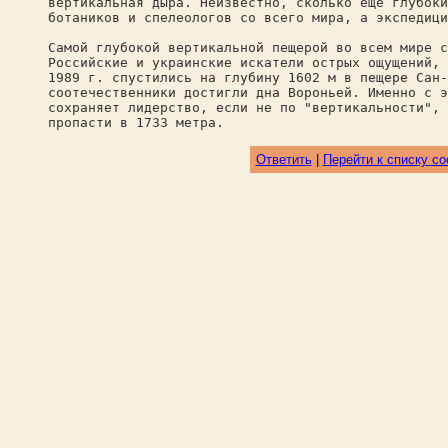
вертикальная дыра. Неизвестно, сколько еще глубоки
ботаников и спелеологов со всего мира, а экспедици
Самой глубокой вертикальной пещерой во всем мире с
Российские и украинские искатели острых ощущений, 
1989 г. спустились на глубину 1602 м в пещере Сан-
соотечественники достигли дна Вороньей. Именно с э
сохраняет лидерство, если не по "вертикальности", 
пропасти в 1733 метра.
Ответить
|
Перейти к списку с