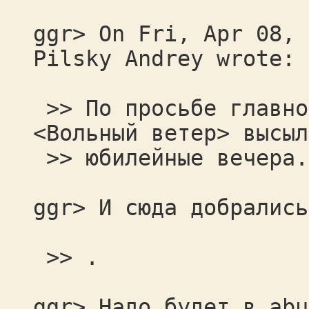
ggr> On Fri, Apr 08, 
Pilsky Andrey wrote:
>> По просьбе главно
<Вольный ветер> высыл
>> юбилейные вечера.
ggr> И сюда добрались
>> .
ggr> Надо будет в abu