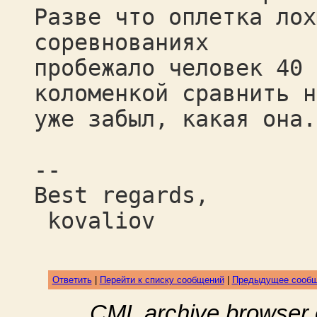
Разве что оплетка лох
соревнованиях
пробежало человек 40 
коломенкой сравнить н
уже забыл, какая она.
--
Best regards,
kovaliov
Ответить
|
Перейти к списку сообщений
|
Предыдущее сооб
CML archive browser 