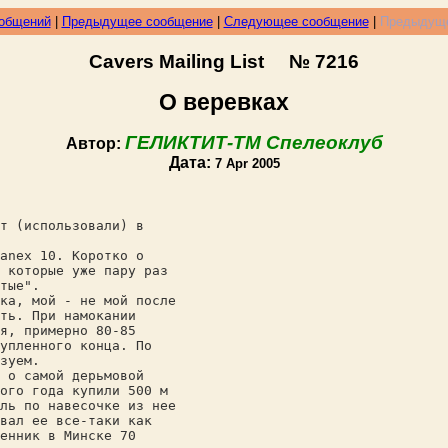
ообщений
|
Предыдущее сообщение
|
Следующее сообщение
|
Предыдуще
Cavers Mailing List № 7216
О веревках
ГЕЛИКТИТ-ТМ Спелеоклуб
Автор:
Дата:
7 Apr 2005
т (использовали) в
anex 10. Коротко о
 которые уже пару раз
тые".
ка, мой - не мой после
ть. При намокании
я, примерно 80-85
упленного конца. По
зуем.
 о самой дерьмовой
ого года купили 500 м
ль по навесочке из нее
вал ее все-таки как
енник в Минске 70