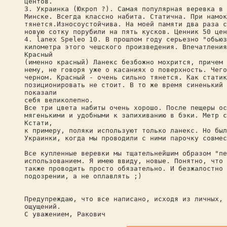
центов.
3. Украинка (Юкроп ?). Самая популярная веревка в 
Минске. Всегда классно набита. Статична. При намок
тянется.Износоустойчива. На моей памяти два раза с
новую сотку порубили на пять кусков. Ценник 50 цен
4. lanex Speleo 10. В прошлом году серьезно "обьюз
километра этого чешского произведения. Впечатления
Красный
(именно красный) Ланекс безбожно мохрится, причем 
нему, не говоря уже о касаниях о поверхность. Чего
черном. Красный - очень сильно тянется. Как статик
позиционировать не стоит. В то же время синенький 
показали
себя великолепно.
Все три цвета набиты очень хорошо. После пещеры ос
мягенькими и удобными к запихиванию в бэки. Метр с
Кстати,
к примеру, поляки используют только ланекс. Но был
Украинки, когда мы проводили с ними парочку совмес
Все купленные веревки мы тщательнейшим образом "пе
использованием. Я имею ввиду, новые. Понятно, что 
также проводить просто обязательно. И безжалостно 
подозрении, а не оплавлять ;)
Предупреждаю, что все написано, исходя из личных, 
ощущений.
С уважением, Ракович