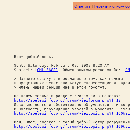
Ответить
|
Перейти к списку с
Всем добрый день.
Sent: Saturday, February 05, 2005 8:20 AM
Subject: [
CML #6881
] Обмен опытом раскопок Re: [
CM
> Давайте ссылку и информацию о том, как помещать 
> представляю Севастопольскую спелеосекцию и надею
> члены нашей секции мне в этом помогут.
На нашем форуме в разделе "Раскопки в пещерах"
http://speleoinfo.org/forum/viewforum.php?f=12
Довольно долго и обстоятельно обсуждаются эти вопр
В частности, прохождение узостей в монолите - "Чем
http://speleoinfo.org/forum/viewtopic.php?t=100&si
Ваш, Олег, рассказ "Старый добрый метод разрушения
http://speleoinfo.org/forum/viewtopic.php?t=169&si