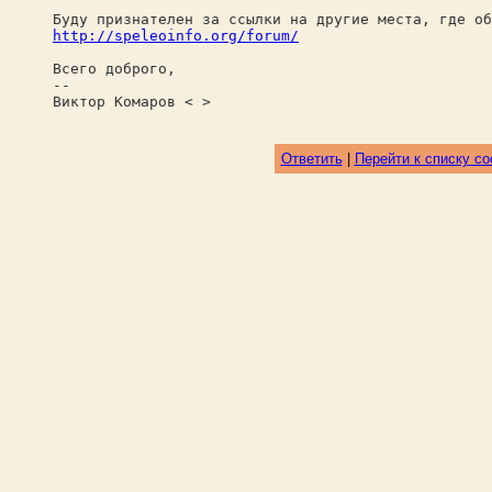
Буду признателен за ссылки на другие места, где об
http://speleoinfo.org/forum/
Всего доброго,
--
Виктор Комаров < >
Ответить
|
Перейти к списку с