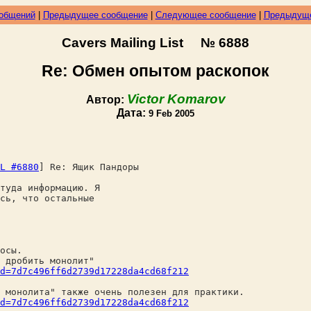
ообщений
|
Предыдущее сообщение
|
Следующее сообщение
|
Предыдуще
Cavers Mailing List № 6888
Re: Обмен опытом раскопок
Victor Komarov
Автор:
Дата:
9 Feb 2005
L #6880
] Re: Ящик Пандоры
туда информацию. Я
сь, что остальные
осы.
 дробить монолит"
d=7d7c496ff6d2739d17228da4cd68f212
 монолита" также очень полезен для практики.
d=7d7c496ff6d2739d17228da4cd68f212