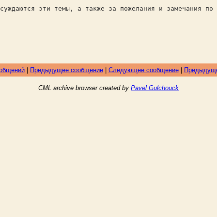
суждаются эти темы, а также за пожелания и замечания по 
ообщений
|
Предыдущее сообщение
|
Следующее сообщение
|
Предыдуще
CML archive browser created by
Pavel Gulchouck