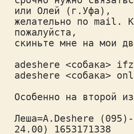
срочно нужно связатьс
или Олей (г.Уфа),
желательно по mail. К
пожалуйста,
скиньте мне на мои дв
adeshere <собака> ifz
adeshere <собака> onl
Особенно на второй из
Леша=A.Deshere (095)-
24.00) 1653171338