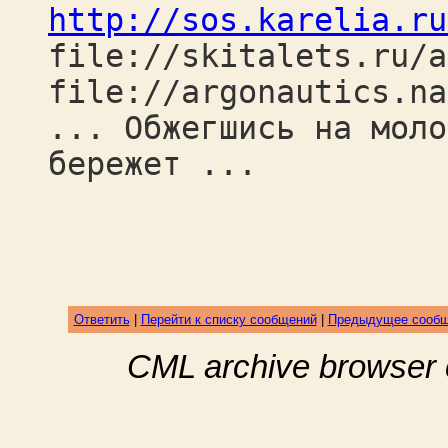
http://sos.karelia.ru
file://skitalets.ru/a
file://argonautics.na
... Обжегшись на моло
бережет ...
Ответить
|
Перейти к списку сообщений
|
Предыдущее сооб
CML archive browser 