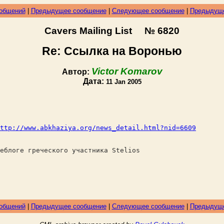
ообщений
|
Предыдущее сообщение
|
Следующее сообщение
|
Предыдуще
Cavers Mailing List № 6820
Re: Ссылка на Воронью
Victor Komarov
Автор:
Дата:
11 Jan 2005
ttp://www.abkhaziya.org/news_detail.html?nid=6609
еблоге греческого участника Stelios
ообщений
|
Предыдущее сообщение
|
Следующее сообщение
|
Предыдуще