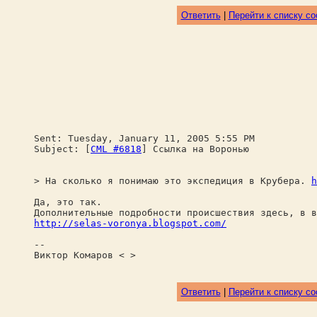
Ответить
|
Перейти к списку с
Sent: Tuesday, January 11, 2005 5:55 PM
Subject: [
CML #6818
] Ссылка на Воронью
> На сколько я понимаю это экспедиция в Крубера.
h
Да, это так.
Дополнительные подробности происшествия здесь, в в
http://selas-voronya.blogspot.com/
--
Виктор Комаров < >
Ответить
|
Перейти к списку с