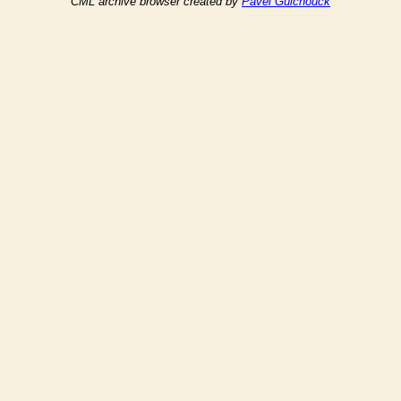
CML archive browser created by
Pavel Gulchouck