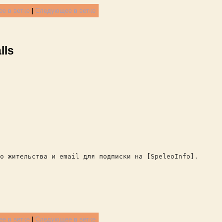
е в ветке
|
Следующее в ветке
lls
о жительства и email для подписки на [SpeleoInfo].
е в ветке
|
Следующее в ветке