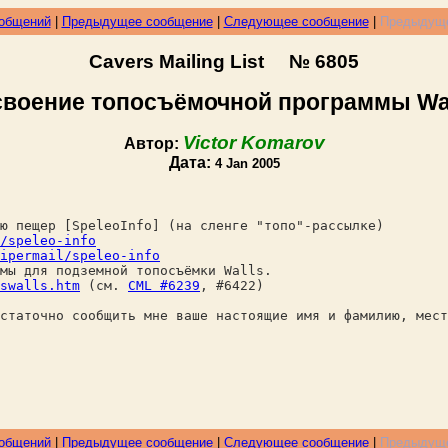
ообщений
|
Предыдущее сообщение
|
Следующее сообщение
|
Предыдуще
Cavers Mailing List № 6805
воение топосъёмочной программы Wa
Victor Komarov
Автор:
Дата:
4 Jan 2005
ю пещер [SpeleoInfo] (на сленге "топо"-рассылке)
/speleo-info
ipermail/speleo-info
мы для подземной топосъёмки Walls.
swalls.htm
(cм.
CML #6239
, #6422)
статочно сообщить мне ваше настоящие имя и фамилию, мест
ообщений
|
Предыдущее сообщение
|
Следующее сообщение
|
Предыдуще