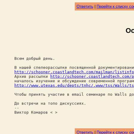
Ответить
|
Перейти к списку с
Ос
Всем добрый день.
В нашей спелеорассылке посвященной документировани
http://schooner.coastlandtech.com/mailman/listinfo
Архив рассылки
http://schooner.coastlandtech.com/p
началось изучение и обсуждение современной програм
http://www.utexas.edu/depts/tnhc/.www/tss/Walls/ts
Чтобы принять участие в email семинаре по Walls до
До встречи на топо дискуссиях.
--
Виктор Комаров < >
Ответить
|
Перейти к списку с