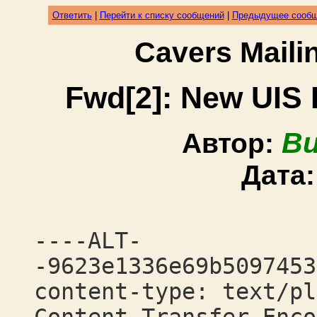
Ответить
|
Перейти к списку сообщений
|
Предыдущее сооб
Cavers Mail
Fwd[2]: New UIS B
Bu
Автор:
Дата
----ALT-
-9623e1336e69b5097453
content-type: text/pl