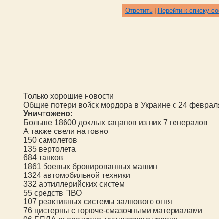
Ответить
|
Перейти к списку с
Только хорошие новости
Общие потери войск мордора в Украине с 24 феврал
Уничтожено
:
Больше 18600 дохлых кацапов из них 7 генералов
А также свели на говно:
1
50
самолетов
135 вертолета
684 танков
1861 боевых бронированных машин
1324 автомобильной техники
33
2
артиллерийских систем
5
5
средств ПВО
107 реактивных системы залпового огня
76 цистерны с горюче-смазочными материалами