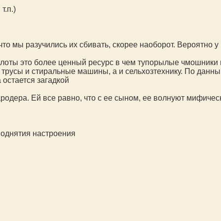
т.п.)
то мы разучились их сбивать, скорее наоборот. Вероятно у 
илоты это более ценный ресурс в чем тупорылые чмошники 
 трусы и стиральные машины, а и сельхозтехнику. По данн
 остается загадкой
родера
. Ей все равно, что с ее сыном, ее волнуют мифиче
поднятия настроения