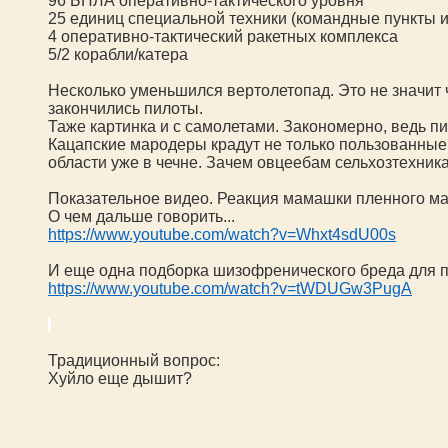
9
6
БПЛА оперативно-тактического уровня
25 единиц специальной техники (командные пункты и 
4 оперативно-тактический ракетных комплекса
5/2 корабли/катера
Несколько уменьшился вертолетопад. Это не значит ч
закончились пилоты.
Таже картинка и с самолетами. Закономерно, ведь п
Кацапские мародеры крадут не только пользованные
области уже в чечне. Зачем овцеебам сельхозтехника
Показательное видео. Реакция мамашки пленного
ма
О чем дальше говорить...
https://www.youtube.com/watch?v=Whxt4sdU00s
И еще одна подборка шизофренического бреда для 
https://www.youtube.com/watch?v=tWDUGw3PugA
Традиционный вопрос:
Хуйло еще дышит?