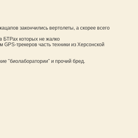
кацапов закончились вертолеты, а скорее всего
в БТРах которых не жалко
ым
GPS
-трекеров часть техники из Херсонской
ские "биолаборатории" и прочий бред.