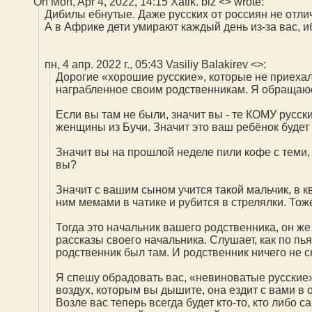
On Mon, Apr 4, 2022, 14:15 Xatik. biz <
> wrote:
Дибилы ебнутые. Даже русских от россиян не отли
А в Африке дети умирают каждый день из-за вас, и
пн, 4 апр. 2022 г., 05:43 Vasiliy Balakirev <
>:
Дорогие «хорошие русские», которые не приехали
награбленное своим родственникам. Я обращаюсь
Если вы там не были, значит вы - те КОМУ русс
женщины из Бучи. Значит это ваш ребёнок будет
Значит вы на прошлой неделе пили кофе с теми, 
вы?
Значит с вашим сыном учится такой мальчик, в 
ним мемами в чатике и рубится в стрелялки. Тож
Тогда это начальник вашего родственника, он же
рассказы своего начальника. Слушает, как по пья
родственник был там. И родственник ничего не с
Я спешу обрадовать вас, «невиноватые русские»,
воздух, которым вы дышите, она ездит с вами в 
Возле вас теперь всегда будет кто-то, кто либо 