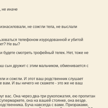
, не иначе
 изнасиловали, не сожгли тела, не выслали
ользоваться телефоном изуродованной и убитой
нет? Не вы?
и будете смотреть трофейный телек. Нет, тоже не
аш сын дружит с этим мальчиком, обменивается с
или и сожгли. И этот ваш родственник слушает
е вам. И вы ничего не скажете - это же не ваш
уг вас. Она через два-три рукопожатия, ею пропитан
супермаркете, она на вашей стоянке, она везде.
 родственника. Буча навсегда с вами. Призраками,