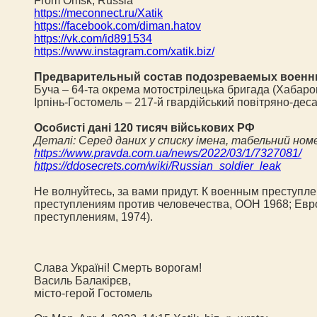
From Omsk, Russia
https://meconnect.ru/Xatik
https://facebook.com/diman.hatov
https://vk.com/id891534
https://www.instagram.com/xatik.biz/
Предварительный состав подозреваемых военн
Буча – 64-та окрема мотострілецька бригада (Хабаро
Ірпінь-Гостомель – 217-й гвардійський повітряно-деса
Особисті дані 120 тисяч військових РФ
Деталі: Серед даних у списку імена, табельний номе
https://www.pravda.com.ua/news/2022/03/1/7327081/
https://ddosecrets.com/wiki/Russian_soldier_leak
Не волнуйтесь, за вами придут. К военным преступ
преступлениям против человечества, ООН 1968; Eвр
преступлениям, 1974).
Слава Україні! Смерть ворогам!
Василь Балакірєв,
місто-герой Гостомель