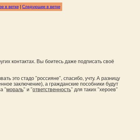
е в ветке
|
Следующее в ветке
ругих контактах. Вы боитесь даже подписать своё
ать это стадо "россияне", спасибо, учту. А разницу
ное заключение), а гражданские пособники будут
а "
мораль
" и "
ответственность
" для таких "хероев"