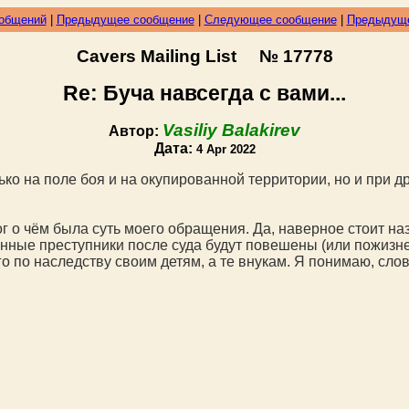
ообщений
|
Предыдущее сообщение
|
Следующее сообщение
|
Предыдуще
Cavers Mailing List № 17778
Re: Буча навсегда с вами...
Vasiliy Balakirev
Автор:
Дата:
4 Apr 2022
ько на поле боя и на окупированной территории, но и при д
ог о чём была суть моего обращения. Да, наверное стоит назв
ные преступники после суда будут повешены (или пожизнен
о по наследству своим детям, а те внукам. Я понимаю, слов