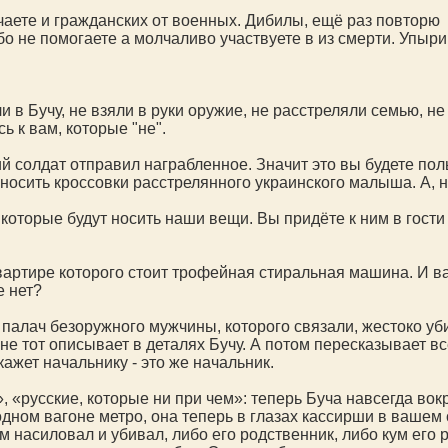
чаете и гражданских от военных. Дибилы, ещё раз повторю
бо не помогаете а молчаливо участвуете в из смерти. Упыри
 в Бучу, не взяли в руки оружие, не расстреляли семью, не
 к вам, которые "не".
кий солдат отправил награбленное. Значит это вы будете п
 носить кроссовки расстрелянного украинского малыша. А, 
которые будут носить наши вещи. Вы придёте к ним в гости 
квартире которого стоит трофейная стиральная машина. И в
е нет?
 палач безоружного мужчины, которого связали, жестоко уб
не тот описывает в деталях Бучу. А потом пересказывает вс
кажет начальнику - это же начальник.
 «русские, которые ни при чем»: теперь Буча навсегда вокр
одном вагоне метро, она теперь в глазах кассирши в вашем 
сам насиловал и убивал, либо его родственник, либо кум его