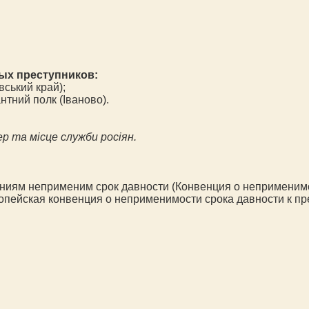
ых преступников:
вський край);
нтний полк (Іваново).
р та місце служби росіян.
лениям неприменим срок давности (Конвенция о неприменим
опейская конвенция о неприменимости срока давности к пр