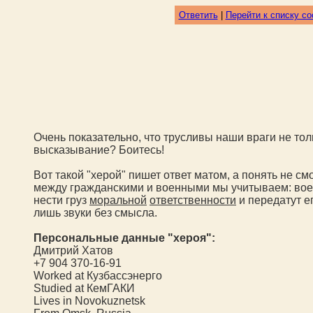
Ответить
|
Перейти к списку с
Очень показательно, что трусливы наши враги не тол
высказывание? Боитесь!
Вот такой "херой" пишет ответ матом, а понять не см
между гражданскими и военными мы учитываем: воен
нести груз
моральной
ответственности
и передатут ег
лишь звуки без смысла.
Персональные данные "хероя":
Дмитрий Хатов
+7 904 370-16-91
Worked at Кузбассэнерго
Studied at КемГАКИ
Lives in Novokuznetsk