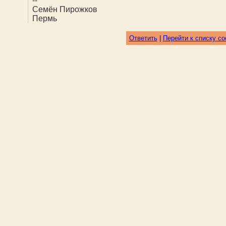
--
Семён Пирожков
Пермь
Ответить
|
Перейти к списку с