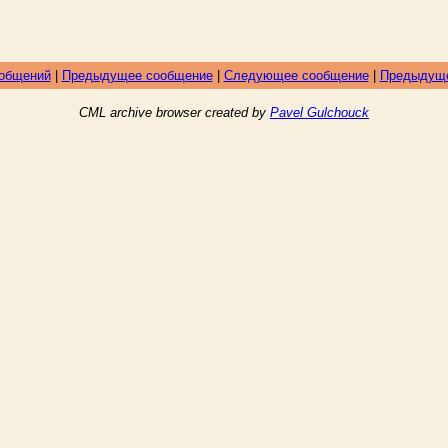
ообщений
|
Предыдущее сообщение
|
Следующее сообщение
|
Предыдуще
CML archive browser created by
Pavel Gulchouck