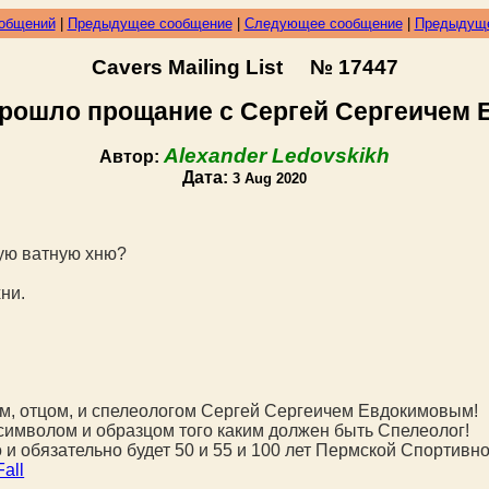
ообщений
|
Предыдущее сообщение
|
Следующее сообщение
|
Предыдуще
Cavers Mailing List № 17447
прошло прощание с Сергей Сергеичем
Alexander Ledovskikh
Автор:
Дата:
3 Aug 2020
кую ватную хню?
хни.
м, отцом, и спелеологом Сергей Сергеичем Евдокимовым!
 символом и образцом того каким должен быть Спелеолог!
и обязательно будет 50 и 55 и 100 лет Пермской Спортивн
all