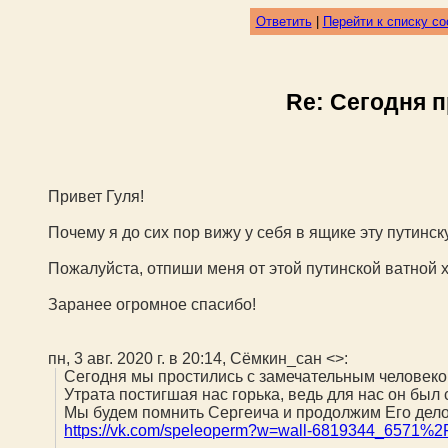
Ответить
|
Перейти к списку с
Re: Сегодня 
Привет Гуля!
Почему я до сих пор вижу у себя в ящике эту путинс
Пожалуйста, отпиши меня от этой путинской ватной 
Заранее огромное спасибо!
пн, 3 авг. 2020 г. в 20:14, Сёмкин_сан <
>:
Сегодня мы простились с замечательным человеко
Утрата постигшая нас горька, ведь для нас он был
Мы будем помнить Сергеича и продолжим Его дело 
https://vk.com/speleoperm?w=wall-6819344_6571%2F