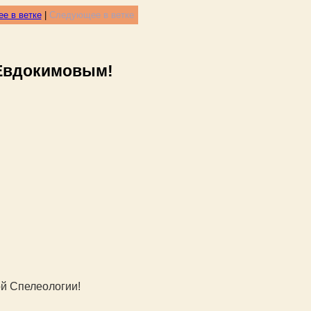
е в ветке
|
Следующее в ветке
 Евдокимовым!
ой Спелеологии!