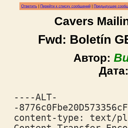
Ответить
|
Перейти к списку сообщений
|
Предыдущее сооб
Cavers Mail
Fwd: Boletín GE
Bu
Автор:
Дата
----ALT-
-8776c0Fbe20D573356cF
content-type: text/pl