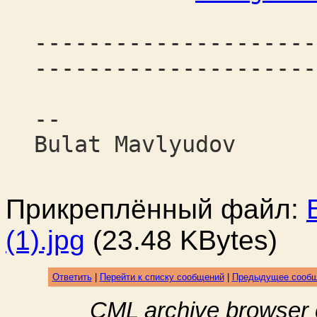
---------------------
---------------------
--
Bulat Mavlyudov
Прикреплённый файл:
(1).jpg
(23.48 KBytes)
Ответить
|
Перейти к списку сообщений
|
Предыдущее сооб
CML archive browser 