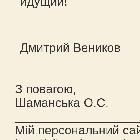
идущий!
Дмитрий Веников
З повагою,
Шаманська О.С.
__________________
Мій персональний са