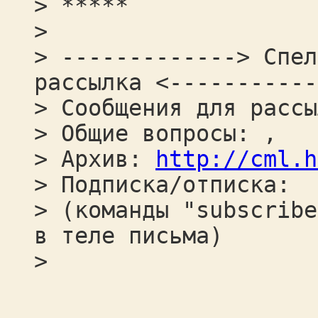
> *****
>
> -------------> Спел
рассылка <-----------
> Сообщения для рассы
> Общие вопросы: ,
> Архив:
http://cml.h
> Подписка/отписка:
> (команды "subscribe
в теле письма)
>