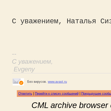
С уважением, Наталья С
--
С уважением,
Evgeny
Без вирусов.
www.avast.ru
Ответить
|
Перейти к списку сообщений
|
Предыдущее сооб
CML archive browser 