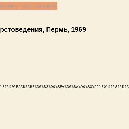
е в ветке
|
Следующее в ветке
рстоведения, Пермь, 1969
%81%D0%BA%D0%BE%D0%B3%D0%BE+%D0%BA%D0%B0%D1%80%D1%81%D1%