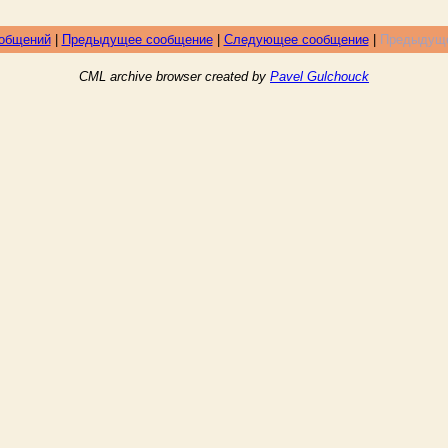
ообщений
|
Предыдущее сообщение
|
Следующее сообщение
|
Предыдуще
CML archive browser created by
Pavel Gulchouck