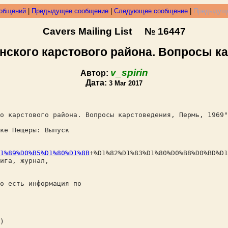
ообщений
|
Предыдущее сообщение
|
Следующее сообщение
|
Предыдуще
Cavers Mailing List № 16447
нского карстового района. Вопросы ка
v_spirin
Автор:
Дата:
3 Mar 2017
о карстового района. Вопросы карстоведения, Пермь, 1969"
ке Пещеры: Выпуск
1%89%D0%B5%D1%80%D1%8B
+%D1%82%D1%83%D1%80%D0%B8%D0%BD%D1
ига, журнал,
о есть информация по
)