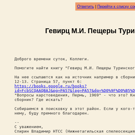
Ответить
|
Перейти к списку с
Гевирц М.И. Пещеры Тури
Доброго времени суток, Коллеги.
Помогите найти книгу "Гевирц М.И. Пещеры Туринског
На нее ссылаются как на источник например в сборни
12-13. Страница 57, пункт 6:
https://books.google.ru/books?
id=FcbSCQAAQBAJ&pg=PA57&lpg=PA57&dq=%D0%9F%D0%B5%D
"Вопросы карстоведения, Пермь, 1969" - что это? Кн
сборник? Где искать?
Собираемся в поисковку в этот район. Если у кого-т
нему, буду премного благодарен.
--
С уважением,
Спирин Владимир НТСС (Нижнетагильская спелеосекция