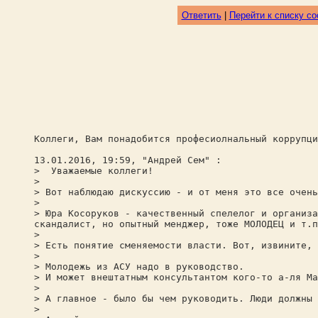
Ответить
|
Перейти к списку с
Коллеги, Вам понадобится професиолнальный коррупци
13.01.2016, 19:59, "Андрей Сем" :
> Уважаемые коллеги!
>
> Вот наблюдаю дискуссию - и от меня это все очень
>
> Юра Косоруков - качественный спелелог и организа
скандалист, но опытный менджер, тоже МОЛОДЕЦ и т.п
>
> Есть понятие сменяемости власти. Вот, извините, 
>
> Молодежь из АСУ надо в руководство.
> И может внештатным консультантом кого-то а-ля Ма
>
> А главное - было бы чем руководить. Люди должны 
>