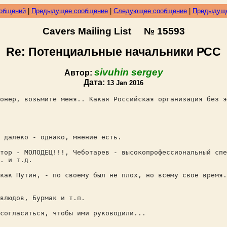
ообщений
|
Предыдущее сообщение
|
Следующее сообщение
|
Предыдуще
Cavers Mailing List № 15593
Re: Потенциальные начальники РСС
sivuhin sergey
Автор:
Дата:
13 Jan 2016
онер, возьмите меня.. Какая Российская организация без э
 далеко - однако, мнение есть.
тор - МОЛОДЕЦ!!!, Чеботарев - высокопрофессиональный сп
. и т.д.
как Путин, - по своему был не плох, но всему свое время.
влюдов, Бурмак и т.п.
согласиться, чтобы ими руководили...