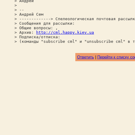
> Андрей
>
> --
> Андрей Сем
> -------------> Спелеологическая почтовая рассылк
> Сообщения для рассылки:
> Общие вопросы: ,
> Архив:
http://cml.happy.kiev.ua
> Подписка/отписка:
> (команды "subscribe cml" и "unsubscribe cml" в т
Ответить
|
Перейти к списку с