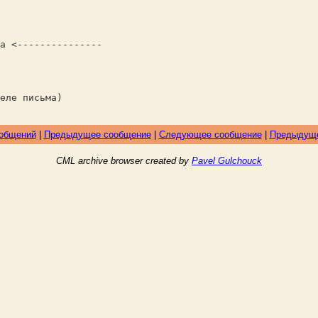
а <---------------
еле письма)
ообщений
|
Предыдущее сообщение
|
Следующее сообщение
|
Предыдуще
CML archive browser created by
Pavel Gulchouck