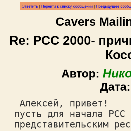
Ответить
|
Перейти к списку сообщений
|
Предыдущее сооб
Cavers Mail
Re: РСС 2000- при
Кос
Ник
Автор:
Дата
Алексей, привет!
пусть для начала РСС 
представительским рес