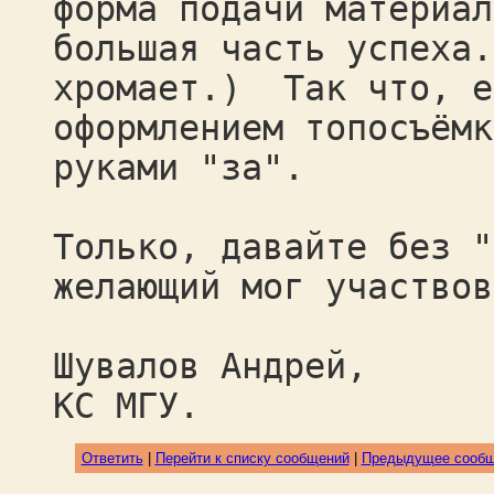
форма подачи материа
большая часть успеха.
хромает.) Так что, е
оформлением топосъёмк
руками "за".
Только, давайте без "
желающий мог участво
Шувалов Андрей,
КС МГУ.
Ответить
|
Перейти к списку сообщений
|
Предыдущее сооб