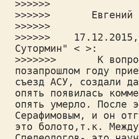
>>>>>>
>>>>>> Евгений Сне
>>>>>>
>>>>>> 17.12.2015, 
Сутормин" < >:
>>>>>>> К вопросу
позапрошлом году прие
съезд АСУ, создали да
опять появилась комме
опять умерло. После э
Серафимовым, и он отг
это болото,т.к. Между
Спелеологов- это науч