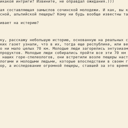
икакой интриги? Извините, не оправдал ожидания.)))
ая составляющая замыслов сочинской молодежи. И как, вы к
сной, альпийской пещеры? Кому ни будь вообще известны та
ивает на истерию?
ку, расскажу небольшую историю, основанную на реальных с
ких газет узнали, что в их, тогда еще республике, или в
о ни мало целых 70 км. Молодые люди загорелись энтузиаз
продуктов. Молодые люди собирались пройти все эти 70 км 
 наших горе-спелеологов, они встретили возле пещеры наст
логами и молодыми людьми, которые впоследствии в своем 
ор, а исследование огромной пещеры, ставшей за это время