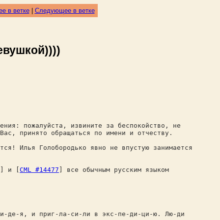
е в ветке
|
Следующее в ветке
вушкой))))
жения: пожалуйста, извините за беспокойство, не
Вас, принято обращаться по имени и отчеству.
тся! Илья Голобородько явно не впустую занимается
] и [
CML #14477
] все обычным русским языком
и-де-я, и приг-ла-си-ли в экс-пе-ди-ци-ю. Лю-ди