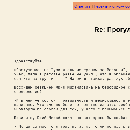
Ответить
|
Перейти к списку с
Re: Прогу
Здравствуйте!
>Соскучились по “умилительным срачам за Воронью”,
>Вас, папа в детстве разве не учил , что в обращен
сочтите за труд и т.д.? Напомню, также, раз >уж об
Восхищён реакцией Юрия Михайловича на безобидное с
спелеологией!
>И в чем же состоит правильность и верносущность э
написано. Что именно было не понятно из этих сооб
>Повторяю по слогам для тех, у кого с пониманием 
Извините, Юрий Михайлович, но вот здесь Вы ошибает
> Лю-ди са-мос-то-я-тель-но за-хо-те-ли по-пасть в