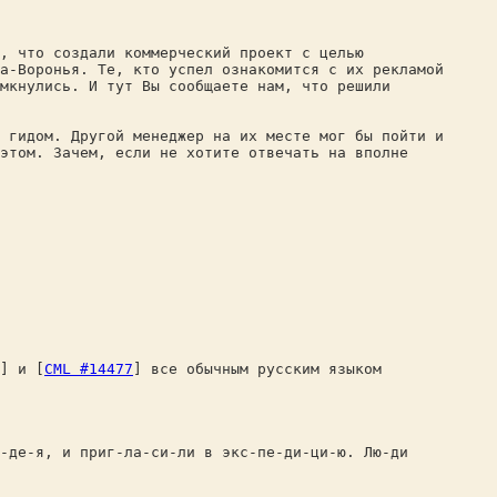
, что создали коммерческий проект с целью
а-Воронья. Те, кто успел ознакомится с их рекламой
мкнулись. И тут Вы сообщаете нам, что решили
 гидом. Другой менеджер на их месте мог бы пойти и
 этом. Зачем, если не хотите отвечать на вполне
] и [
CML #14477
] все обычным русским языком
и-де-я, и приг-ла-си-ли в экс-пе-ди-ци-ю. Лю-ди