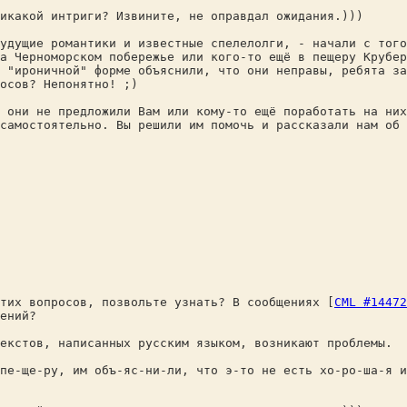
икакой интриги? Извините, не оправдал ожидания.)))
удущие романтики и известные спелелолги, - начали с того
а Черноморском побережье или кого-то ещё в пещеру Крубер
 "ироничной" форме объяснили, что они неправы, ребята за
осов? Непонятно! ;)
 они не предложили Вам или кому-то ещё поработать на них
самостоятельно. Вы решили им помочь и рассказали нам об
тих вопросов, позвольте узнать? В сообщениях [
CML #14472
ений?
екстов, написанных русским языком, возникают проблемы.
пе-ще-ру, им объ-яс-ни-ли, что э-то не есть хо-ро-ша-я 