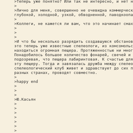
>Теперь уже понятно? Или так не интересно, и нет н
>
>Лично для меня, совершенно не очевидна коммерческ
глубокой, холодной, узкой, обводненной, паводкоопа
>
>Коллеги, не кажется ли вам, что это начинает смах
>
>
>
>И что бы несколько разрядить создавшуюся обстанов
это теперь уже известные спелеологи, из комсомольс
находиться огромная пещера. Протяженностью ни мног
Понадобилось большое количество фонарей, свечей и 
подозревая, что пещера лабиринтовая. К счастью для
эту пещеру. Тогда и завязалась дружба между спелео
спелеологический клуб живет и здравствует до сих п
разных странах, проводят совместно.
>
>happy end
>
>
>
>Ю.Касьян
>
>
>
>
>
>
>