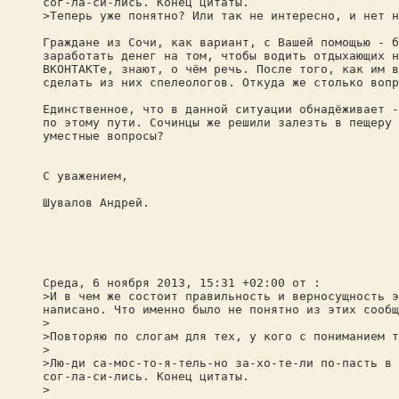
сог-ла-си-лись. Конец цитаты.
>Теперь уже понятно? Или так не интересно, и нет н
Граждане из Сочи, как вариант, с Вашей помощью - б
заработать денег на том, чтобы водить отдыхающих н
ВКОНТАКТе, знают, о чём речь. После того, как им в
сделать из них спелеологов. Откуда же столько вопр
Единственное, что в данной ситуации обнадёживает -
по этому пути. Сочинцы же решили залезть в пещеру 
уместные вопросы?
С уважением,
Шувалов Андрей.
Среда, 6 ноября 2013, 15:31 +02:00 от :
>И в чем же состоит правильность и верносущность э
написано. Что именно было не понятно из этих сообщ
>
>Повторяю по слогам для тех, у кого с пониманием т
>
>Лю-ди са-мос-то-я-тель-но за-хо-те-ли по-пасть в 
сог-ла-си-лись. Конец цитаты.
>