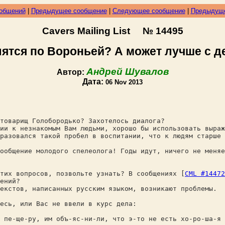
ообщений
|
Предыдущее сообщение
|
Следующее сообщение
|
Предыдуще
Cavers Mailing List № 14495
лятся по Вороньей? А может лучше с де
Андрей Шувалов
Автор:
Дата:
06 Nov 2013
 товарищ Голобородько? Захотелось диалога?
ии к незнакомым Вам людьми, хорошо бы использовать выра
разовался такой пробел в воспитании, что к людям старше 
ообщение молодого спелеолога! Годы идут, ничего не меняе
тих вопросов, позвольте узнать? В сообщениях [
CML #14472
щений?
текстов, написанных русским языком, возникают проблемы.
есь, или Вас не ввели в курс дела:
 пе-ще-ру, им объ-яс-ни-ли, что э-то не есть хо-ро-ша-я 