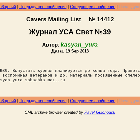
ообщений
|
Предыдущее сообщение
|
Следующее сообщение
|
Предыдуще
Cavers Mailing List № 14412
Журнал УСА Свет №39
kasyan_yura
Автор:
Дата:
19 Sep 2013
№39. Выпустить журнал планируется до конца года. Приветс
 воспоминая ветеранов и др. материалы посвященные спелео
syan_yura sobachka mail.ru
ообщений
|
Предыдущее сообщение
|
Следующее сообщение
|
Предыдуще
CML archive browser created by
Pavel Gulchouck