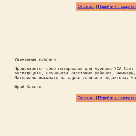
Ответить
|
Перейти к списку с
Уважаемые коллеги!
Продолжается сбор материалов для журнала УСА Свет 
экспедициям, изучениям карстовых районов, мемуары,
Материалы высылать на адрес главного редактора: ka
Юрий Касьян
Ответить
|
Перейти к списку с