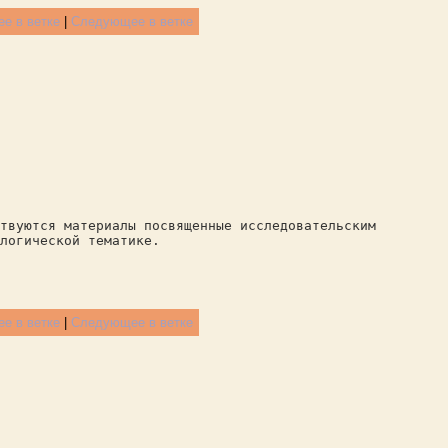
е в ветке
|
Следующее в ветке
твуются материалы посвященные исследовательским
логической тематике.
е в ветке
|
Следующее в ветке