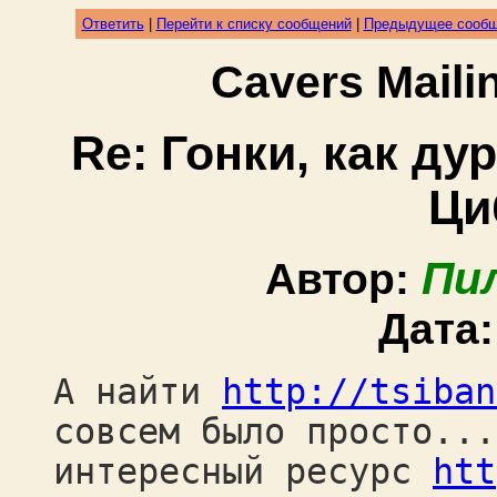
Ответить
|
Перейти к списку сообщений
|
Предыдущее сооб
Cavers Mail
Re: Гонки, как д
Ци
Пи
Автор:
Дата
А найти
http://tsiban
совсем было просто...
интересный ресурс
htt