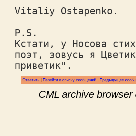
Vitaliy Ostapenko.
P.S.
Кстати, у Носова стих
поэт, зовусь я Цветик
приветик".
Ответить
|
Перейти к списку сообщений
|
Предыдущее сооб
CML archive browser 