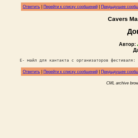
Ответить
|
Перейти к списку сообщений
|
Предыдущее сооб
Cavers Ma
До
Автор:
Д
Е- майл для кантакта с организаторов фестиваля: 
Ответить
|
Перейти к списку сообщений
|
Предыдущее сооб
CML archive brow