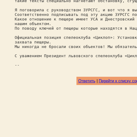
такие тексты специально нагнетают обстановку, сгущ
Я поговорила с руководством ЗУРСГС, и вот что я вы
Соответственно подписывать под эту акцию ЗУРСГС по
Какое отношение к пещере имеет УСА и Днестровский 
нашим объектом.
По поводу ключей от пещеры которые находятся в Нац
Официальная позиция спелеоклуба «Циклоп»: Установк
захвата пещеры.
Мы никогда не бросали своих объектов! Мы обязатель
С уважением Президент львовского спелеоклуба «Цикл
--
Ответить
|
Перейти к списку с