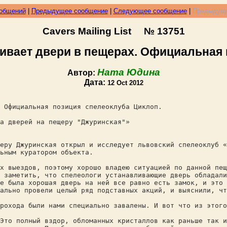
ообщений
|
Предыдущее сообщение
|
Следующее сообщение
|
Предыдуще
Cavers Mailing List № 13751
ливает двери в пещерах. Официальная
Ната Юдина
Автор:
Дата:
12 Oct 2012
 Официальная позиция спелеоклуба Циклоп.
а дверей на пещеру "Джуринская"»
еру Джуринская открыл и исследует львовский спелеоклуб «
ьным куратором объекта.
х выездов, поэтому хорошо владею ситуацией по данной пещ
 заметить, что спелеологи устанавливающие дверь обладал
е была хорошая дверь на ней все равно есть замок, и это 
ально провели целый ряд подставных акций, и выяснили, чт
рохода были нами специально завалены. И вот что из этого
Это полный вздор, обломанных кристаллов как раньше так 