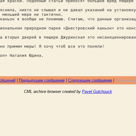
ая краски. Подобные статьи приносят большой вред пещере 
яснила, никто не слышал и не давал указаний на установку
 меньшей мере не тактично.
каньон я вообще не понимаю. Считаю, что данные организац
иональном природном парке «Днестровский каньон» это нонс
а вторых дверей в пещере Джуринская это несанкционирован
но примем меры! Я хочу чтоб все это поняли!
оп» Наталия Юдина.
ообщений
|
Предыдущее сообщение
|
Следующее сообщение
|
Предыдуще
CML archive browser created by
Pavel Gulchouck