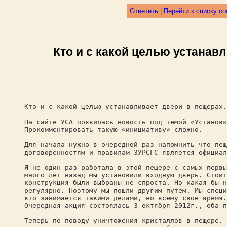
Ответить
|
Перейти к списку с
Кто и с какой целью устанав
Кто и с какой целью устанавливает двери в пещерах.
На сайте УСА появилась новость под темой «Установк
Прокомментировать такую «инициативу» сложно.
Для начала нужно в очередной раз напомнить что пещ
договоренностям и правилам ЗУРСГС является официал
Я не один раз работала в этой пещере с самых первы
много лет назад мы установили входную дверь. Стоит
конструкция были выбраны не спроста. Но какая бы н
регулярно. Поэтому мы пошли другим путем. Мы специ
кто занимается такими делами, но всему свое время.
Очередная акция состоялась 3 октября 2012г., оба п
Теперь по поводу уничтожения кристаллов в пещере. 