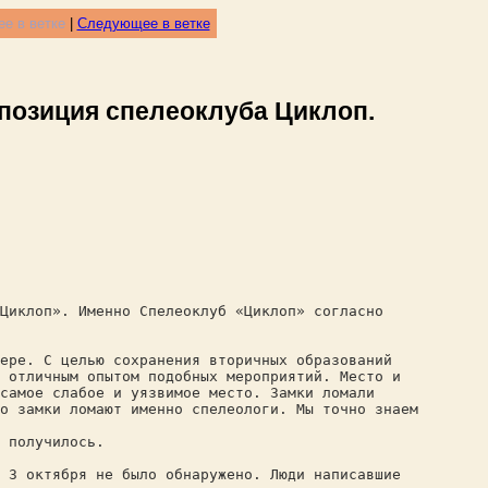
е в ветке
|
Следующее в ветке
 позиция спелеоклуба Циклоп.
Циклоп». Именно Спелеоклуб «Циклоп» согласно
ере. С целью сохранения вторичных образований
и отличным опытом подобных мероприятий. Место и
самое слабое и уязвимое место. Замки ломали
о замки ломают именно спелеологи. Мы точно знаем
 получилось.
и 3 октября не было обнаружено. Люди написавшие