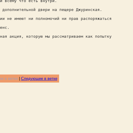
и всему что есть внутри.
 дополнительной двери на пещере Джуринская.
ии не имеют ни полномочий ни прав распоряжаться
енс.
ная акция, которую мы рассматриваем как попытку
е в ветке
|
Следующее в ветке