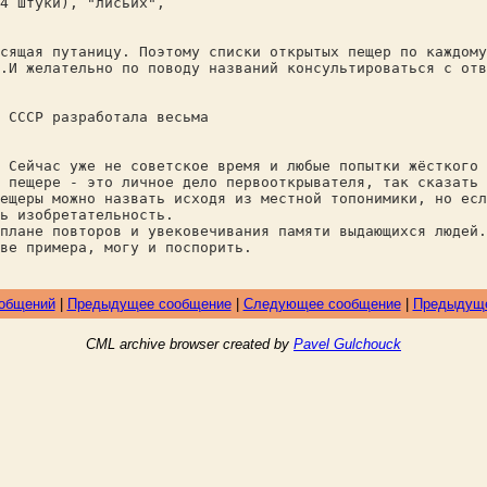
4 штуки), "лисьих",
сящая путаницу. Поэтому списки открытых пещер по каждому
.И желательно по поводу названий консультироваться с отв
 СССР разработала весьма
Сейчас уже не советское время и любые попытки жёсткого 
 пещере - это личное дело первооткрывателя, так сказать 
ещеры можно назвать исходя из местной топонимики, но есл
ь изобретательность.
лане повторов и увековечивания памяти выдающихся людей.
ве примера, могу и поспорить.
ообщений
|
Предыдущее сообщение
|
Следующее сообщение
|
Предыдуще
CML archive browser created by
Pavel Gulchouck