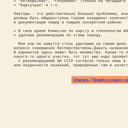
> "октябрьских", "голубиных" (только на Чатырдаге 
> "барсучьих" и т.п.
Повторы - это действительно большая проблемма, вно
должны быть общедоступны (кроме координат конечно)
и документацию пещер в каждом конкретном районе.
> В свое время Комиссия по карсту и спелеологии АН
> удачные рекомендации по этому поводу.
Мне они не кажутся столь удачными на самом деле. 
вопросе совершенно бесперспективны.Давать название
И вариантов здесь может быть множество. Какие-то п
какого-то одного участка, тот тут уже надо проявит
С рекомендациями АН СССР согласен только лишь в п
или неудачности названий, приведённых там в качест
Ответить
|
Перейти к списку с