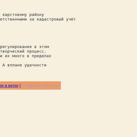
 карстовому району
етственными за кадастровый учёт
регулирования в этом
творческий процесс.
и их много в пределах
 А вплане удачности
е в ветке
|
Следующее в ветке