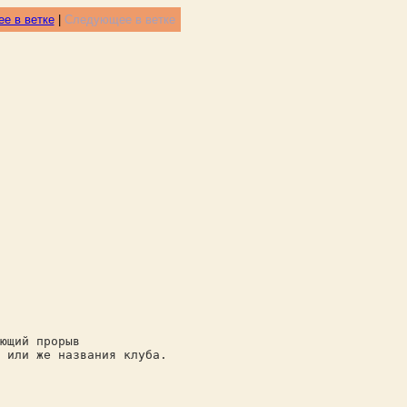
е в ветке
|
Следующее в ветке
ющий прорыв
 или же названия клуба.