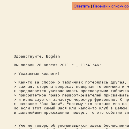
Ответить
|
Перейти к списку с
Здравствуйте, Bogdan.
Вы писали 28 апреля 2011 г., 11:41:46:
> Уважаемые коллеги!
> Как-то за спором о табличках потерялась другая, 
> важная, сторона вопроса: пещерная топонимика и м
> предлагается увековечивать пресловутыми табличка
> приоритетное право первооткрывателей присваивать
> и используется зачастую чересчур фривольно. К пр
> название "Зал Васи", "потому что открыли его на 
Но если этот самый Вася или какой-то клуб в целом 
в дальнейшем прохождении пещеры, то это событие вп
> Уже не говорю об упоминавшихся здесь бесчисленны