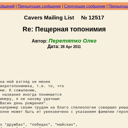
ообщений
|
Предыдущее сообщение
|
Следующее сообщение
|
Предыдуще
Cavers Mailing List № 12517
Re: Пещерная топонимия
Перетятко Олег
Автор:
Дата:
28 Apr 2011
на мой взгляд не менее
икротопонимика, т.е. то, что
ми. К сожалению,
 названия иногда понимается
имеру, я не нахожу удачным
Васин день рождения".
например своим трудом на благо спелеологии совершил реша
олне может быть ит увековечено с указанием фамилии героя
х "дружбах", "победах", "майских",