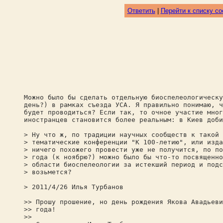
Ответить
|
Перейти к списку с
Можно было бы сделать отдельную биоспелеологическу
день?) в рамках съезда УСА. Я правильно понимаю, ч
будет проводиться? Если так, то очное участие мног
иностранцев становится более реальным: в Киев доби
> Ну что ж, по традиции научных сообществ к такой 
> тематические конференции "К 100-летию", или изда
> ничего похожего провести уже не получится, по по
> года (к ноябрю?) можно было бы что-то посвященно
> области биоспелеологии за истекший период и подс
> возьмется?
> 2011/4/26 Илья Турбанов
>> Прошу прошение, но день рождения Якова Авадьеви
>> года!
>>