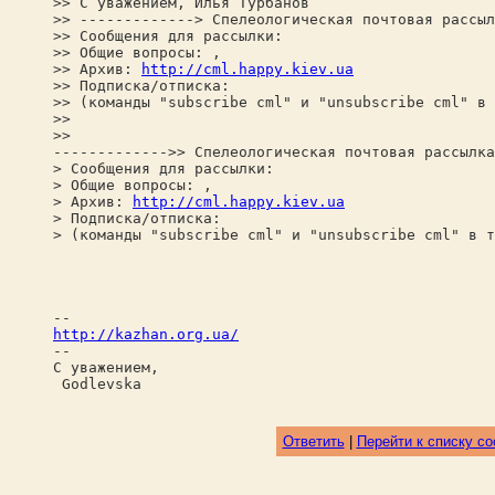
>> С уважением, Илья Турбанов
>> -------------> Спелеологическая почтовая рассыл
>> Сообщения для рассылки:
>> Общие вопросы: ,
>> Архив:
http://cml.happy.kiev.ua
>> Подписка/отписка:
>> (команды "subscribe cml" и "unsubscribe cml" в 
>>
>>
------------->> Спелеологическая почтовая рассылка
> Сообщения для рассылки:
> Общие вопросы: ,
> Архив:
http://cml.happy.kiev.ua
> Подписка/отписка:
> (команды "subscribe cml" и "unsubscribe cml" в т
--
http://kazhan.org.ua/
--
С уважением,
Godlevska
Ответить
|
Перейти к списку с