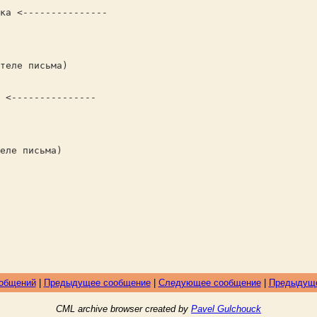
ка <---------------
теле письма)
 <---------------
еле письма)
ообщений
|
Предыдущее сообщение
|
Следующее сообщение
|
Предыдуще
CML archive browser created by
Pavel Gulchouck